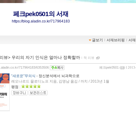
페크pek0501의 서재
https://blog.aladin.co.kr/717964183
글보기
ｌ
서재브리핑
ｌ
서재
 리뷰> 우리의 자기 인식은 얼마나 정확할까
ｌ
책 리뷰
og.aladin.co.kr/717964183/6353506
페크pek0501
(
) l 2013
“새로운”무의식
- 정신분석에서 뇌과학으로
레오나르드 믈로디노프 지음, 김명남 옮김 / 까치 / 2013년 1월
평점 :