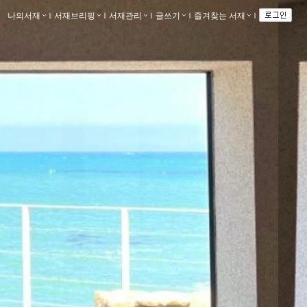
나의서재
ｌ
서재브리핑
ｌ
서재관리
ｌ
글쓰기
ｌ
즐겨찾는 서재
ｌ