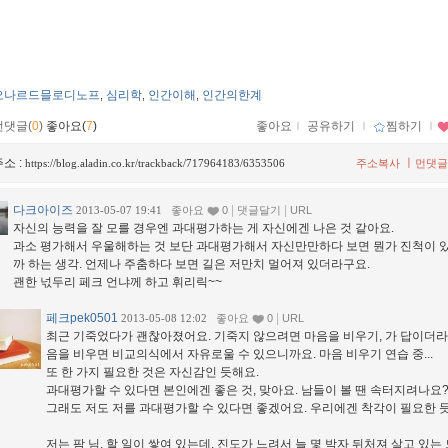
오나르드믈로디노프
심리학
인간이해
인간의한계
,
,
,
먼댓글(
0
)
좋아요(
7
)
좋아요
ｌ
공유하기
ｌ
찜하기
ｌ
소 :
ㅣ
https://blog.aladin.co.kr/trackback/717964183/6353506
주소복사
먼댓글
다크아이즈
|
|
2013-05-07 19:41
좋아요
0
댓글달기
URL
자신의 능력을 잘 모를 경우엔 과대평가하는 게 자신에겐 나은 것 같아요.
과소 평가해서 우울해하는 것 보단 과대평가해서 자신만만하다 보면 뭔가 진척이 
까 하는 생각. 언제나 주춤하다 보면 길은 저만치 멀어져 있더라구요.
괜한 넋두리 페크 언냐께 하고 휘리릭~~
페크pek0501
|
2013-05-08 12:02
좋아요
0
URL
최근 기죽었다가 괜찮아졌어요. 기죽지 않으려면 마음을 비우기, 가 답이더라
음을 비우면 비교의식에서 자유로울 수 있으니까요. 마음 비우기 연습 중...
또 한 가지 필요한 것은 자신감인 듯해요.
과대평가할 수 있다면 본인에겐 좋은 것, 맞아요. 남들이 볼 땐 속터지려나요?
그래도 저도 저를 과대평가할 수 있다면 좋겠어요. 우리에겐 착각이 필요한 듯.
저는 팜 님, 할 일이 쌓여 있는데, 진도가 느려서 늘 몇 박자 뒤처져 살고 있는