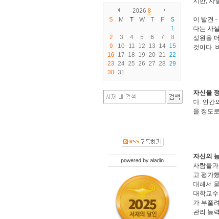
지만, 사
2026
8
이 발견 
S
M
T
W
T
F
S
1
다는 사실
2
3
4
5
6
7
8
성원을 더
9
10
11
12
13
14
15
것이다. 
16
17
18
19
20
21
22
23
24
25
26
27
28
29
30
31
자신을 정
다. 인간
을 정도로
자신의 능
powered by
aladin
사람들과 
고 평가했
대해서 묻
대학교수의
가 부풀려지
관리 능력