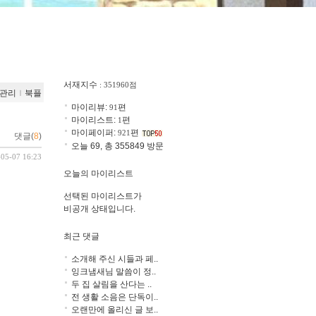
서재지수
: 351960점
관리
ｌ
북플
마이리뷰:
편
91
마이리스트:
편
1
마이페이퍼:
편
921
댓글(
8
)
오늘 69, 총 355849 방문
-05-07 16:23
오늘의 마이리스트
선택된 마이리스트가
비공개 상태입니다.
최근 댓글
소개해 주신 시들과 페..
잉크냄새님 말씀이 정..
두 집 살림을 산다는 ..
전 생활 소음은 단독이..
오랜만에 올리신 글 보..