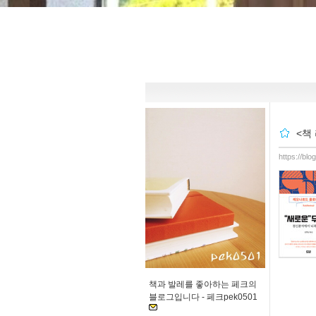
<책
https://bl
책과 발레를 좋아하는 페크의
블로그입니다 -
페크pek0501