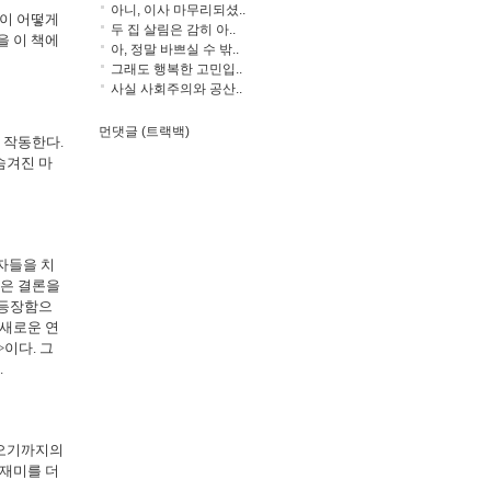
아니, 이사 마무리되셨..
음이 어떻게
두 집 살림은 감히 아..
을 이 책에
아, 정말 바쁘실 수 밖..
그래도 행복한 고민입..
사실 사회주의와 공산..
먼댓글 (트랙백)
 작동한다.
숨겨진 마
자들을 치
옳은 결론을
 등장함으
 새로운 연
이다. 그
.
나오기까지의
 재미를 더