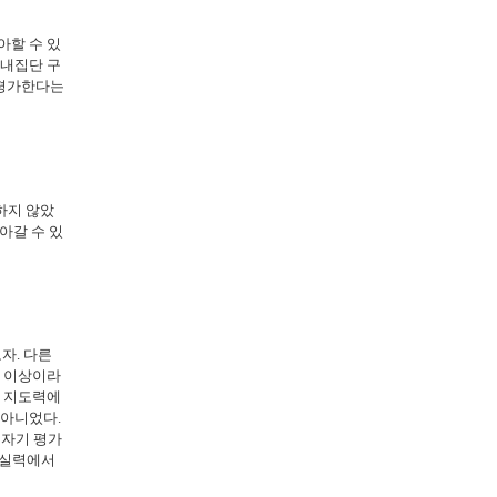
아할 수 있
 내집단 구
 평가한다는
하지 않았
아갈 수 있
자. 다른
균 이상이라
. 지도력에
 아니었다.
 자기 평가
전 실력에서