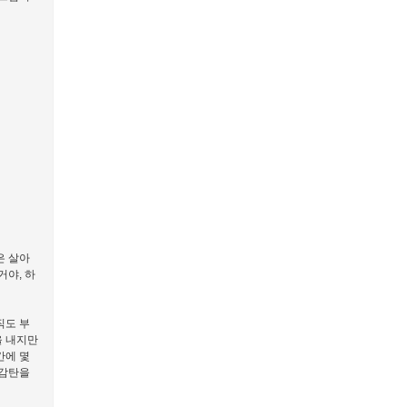
은 살아
거야, 하
직도 부
을 내지만
간에 몇
 감탄을