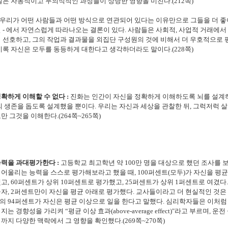
실은 자동적이고 무의식적인 과정들이 상당한 영향을 미친다.(212쪽)
- 우리가 어떤 사람들과 어떤 방식으로 연관되어 있다는 이유만으로 그들을 더 좋
 - 에서 자연스럽게 따라나오는 결론이 있다. 사람들은 사회적, 사업적 거래에서
 선호하고, 그의 작업과 결과물을 외집단 구성원의 것에 비해서 더 우호적으로
비록 자신은 모두를 동등하게 대한다고 생각하더라도 말이다.(228쪽)
확하게 이해할 수 없다 :
진화는 인간이 자신을 정확하게 이해하도록 뇌를 설계
의 생존을 돕도록 설계했을 뿐이다. 우리는 자신과 세상을 관찰한 뒤, 그럭저럭 살
만 그것을 이해한다.(264쪽~265쪽)
력을 과대평가한다 :
고등학교 최고학년 약 100만 명을 대상으로 했던 조사를 보
어울리는 능력을 스스로 평가해보라고 했을 때, 100퍼센트(모두)가 자신을 평
고, 60퍼센트가 상위 10퍼센트로 평가했고, 25퍼센트가 상위 1퍼센트로 여겼다
자, 2퍼센트만이 자신을 평균 아래로 평가했다. 교사들이라고 더 현실적인 것은
 94퍼센트가 자신은 평균 이상으로 일을 한다고 말했다. 심리학자들은 이처럼
는 경향성을 가리켜 “평균 이상 효과(above-average effect)"라고 부르며, 운
까지 다양한 맥락에서 그 영향을 확인했다.(269쪽~270쪽)