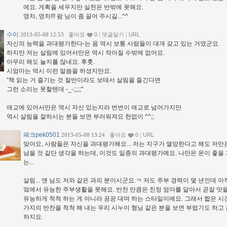
에요. 게획을 세우지만 실천은 반밖에 못해요.
영차, 영차!!! 팜 님이 좀 끌어 주시길...^^
수이
|
|
2013-05-08 12:53
좋아요
0
댓글달기
URL
자신의 능력을 과대평가한다-는 음 역시 보통 사람들이 대개 갖고 있는 거였군요.
하지만 저는 살림에 있어서만은 역시 작아질 수밖에 없어요.
아무리 해도 늘지를 않네요. 후훗.
시엄마는 역시 이런 말씀을 하셨지만요.
"책 읽는 거 즐기는 것 절반이라도 보태서 살림을 즐긴다면
그런 소리는 못할텐데 -_-;;;;;"
애교에 있어서만은 역시 자신 있는지라 번번이 애교로 넘어가지만
역시 살림을 잘하시는 분들 보면 부러워져요 한없이 ^^;;
페크pek0501
|
2013-05-08 13:24
좋아요
0
URL
맞아요, 사람들은 자신을 과대평가해요... 저는 지구가 멸망한다고 해도 저만
남을 것 같단 생각을 하는데, 이것도 일종의 과대평가예요. 나만은 운이 좋을 
는...
살림... 앤 님도 저와 같은 과의 분이시군요.ㅋ 저도 주부 경력이 몇 년인데 아
엌에서 유능한 주부생활을 못해요. 반찬 만큼은 친정 엄마를 닮아서 곧잘 맛
유능하게 척척 하는 게 아니라 끙끙 대며 하는 스타일이에요. 그래서 짧은 시
가지의 반찬을 척척 해 내는 우리 시누이 형님 같은 분을 보면 부럽기도 하고
하지요.