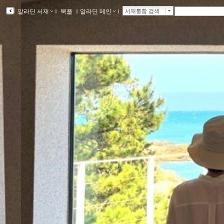
알라딘 서재
ｌ
북플
ｌ
알라딘 메인
ｌ
서재통합 검색