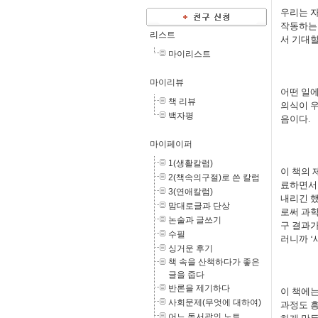
우리는 자
작동하는지
리스트
서 기대할
마이리스트
마이리뷰
어떤 일에
책 리뷰
의식이 우
백자평
음이다.
마이페이퍼
1(생활칼럼)
이 책의 
2(책속의구절)로 쓴 칼럼
료하면서
3(연애칼럼)
내리긴 했
맘대로글과 단상
로써 과학
논술과 글쓰기
구 결과가
수필
러니까 ‘
싱거운 후기
책 속을 산책하다가 좋은
글을 줍다
반론을 제기하다
이 책에는
사회문제(무엇에 대하여)
과정도 흥
어느 독서광의 노트