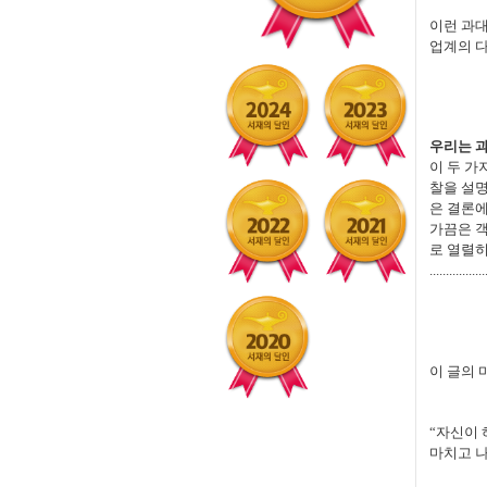
이런 과
업계의 다
우리는 과
이 두 가
찰을 설명
은 결론에
가끔은 객
로 열렬히
.................
이 글의 
“자신이 
마치고 나