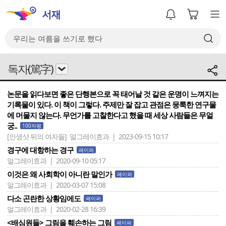
독자(篤字)
논문을 읽다보면 좋은 단행본으로 꼭 태어날 것 같은 운명이 느껴지는
기록물이 있다. 이 책이 그렇다. 주제만 잘 잡고 관점은 뭉툭한 연구물
에 머물지 않는다. 무언가를 고찰한다고 했을 때 세상 사람들은 무얼
궁..
100자평
[인생샷 뒤의 여자들]
얼그레이효과 | 2023-09-15 10:17
경구에 대항하는 경구
페이퍼
얼그레이효과 | 2020-09-10 05:17
이것은 왜 사회학이 아니란 말인가
페이퍼
얼그레이효과 | 2020-03-07 15:08
다소 곤란한 상황임에도
페이퍼
얼그레이효과 | 2020-02-28 16:39
<배심원들> 그림을 훼손하는 그림
페이퍼