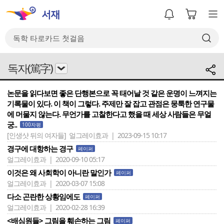
독자(篤字)
논문을 읽다보면 좋은 단행본으로 꼭 태어날 것 같은 운명이 느껴지는
기록물이 있다. 이 책이 그렇다. 주제만 잘 잡고 관점은 뭉툭한 연구물
에 머물지 않는다. 무언가를 고찰한다고 했을 때 세상 사람들은 무얼
궁..
100자평
[인생샷 뒤의 여자들]
얼그레이효과 | 2023-09-15 10:17
경구에 대항하는 경구
페이퍼
얼그레이효과 | 2020-09-10 05:17
이것은 왜 사회학이 아니란 말인가
페이퍼
얼그레이효과 | 2020-03-07 15:08
다소 곤란한 상황임에도
페이퍼
얼그레이효과 | 2020-02-28 16:39
<배심원들> 그림을 훼손하는 그림
페이퍼