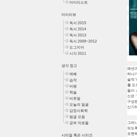
마이리스트
마이리뷰
독서 2015
독서 2014
독서 2013
독서 2009~2012
도그지어
시각 2011
생각 창고
패션과
에쎄
하나가
술적
’
습작
를 도
비평
들이
학술
신은
‘
비쥬얼
구성
오늘의 얼굴
신기하
감정사회학
펌글 모음
그러
공부 자료들
되도록
표현해
시리얼 혹은 시리즈