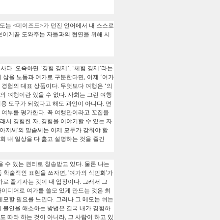
시도는
<
데이즈드
>
가 던진 언어에서 내 스스로
보이게끔 도와주는 자들과의 협연을 위해 시
심사다
.
오죽하면
‘
경험 경제
’, ‘
체험 경제
’
라는
 삶을 노동과 여가로 구분한다면
,
이제
‘
여가
 경험의 대표 상품이다
.
무엇보다 여행은
‘
의
의 여행이란 있을 수 없다
.
사회는 그런 여행
서용 도구가 되었다고 해도 과언이 아니다
.
면
 여부를 평가한다. 꼭 여행만이라고 꼬집을
래서 경험한 자, 경험을 이야기할 수 있는 자
 아저씨'의 말솜씨는 이제 모두가 갖춰야 할
회 내 일상을 다 훑고 설명하는 것을 즐긴
을 수 있는 권리로 칭송받고 있다. 물론 나는
 학술적인 표현을 쓰자면, '여가의 식민화'가
가로 즐기자는 것이 내 입장이다. 그래서 그
아이디어로 여가를 쓸모 있게 만드는 것은 최
메모할 필요를 느낀다. 그러나 그 메모는 쉬는
의 불안을 해소하는 방법은 결국 내가 경험하
도 따라 하는 것이 아니라, 그 사람이 하고 있