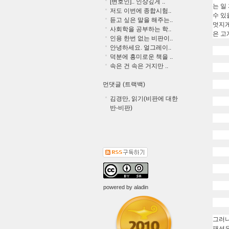
[변호인].. 인상깊게 ..
는 일
저도 이번에 종합시험..
수 있
듣고 싶은 말을 해주는..
멋지게
사회학을 공부하는 학..
은 고
인용 한번 없는 비판이..
안녕하세요. 얼그레이..
덕분에 흥미로운 책을 ..
속은 건 속은 거지만 ..
먼댓글 (트랙백)
김경만, 읽기(비판에 대한
반-비판)
powered by
aladin
그러나
패션은