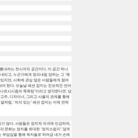
 뽐내려는 전시자의 공간이다
.
이 공간 하나
의내리고
,
누군가에게 정의내림 당하는 그
‘
예
 있지만
,
사회에 관심 많은 사람들에게 참여
써야 한다
.
오늘날 패션 잡지는 진보적인 언어
나르시시즘의 목욕탕
’
이라고 생각한다면
,
당
광고주
,
디자이너
,
그리고 사물의 관계를 통해
 말처럼
, ‘
의식 있는
’
패션 잡지는 이제 전혀
때가 많다
.
사람들은 정치적 자극에 민감하며
,
시각 문화는 정치를 최대한
‘
정치스럽지
’
않게
 부담감을 통해 독자들로 하여금 내가 손에