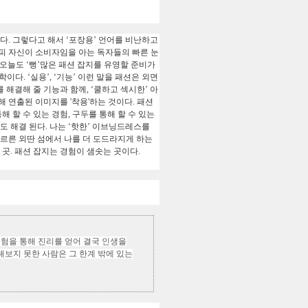
하다
.
그렇다고 해서
‘
포장용
’
언어를 비난하고
차피 자신이 소비자임을 아는 독자들의 빠른 눈
 오늘도
‘
뻥
’
많은 패션 잡지를 유영할 준비가
학이다
. ‘
실용
’, ‘
기능
’
이런 말을 패션은 외면
를 해결해 줄 기능과 함께
, ‘
쿨하고 섹시한
’
아
해 연출된 이미지를 '착용'하는 것이다
.
패션
해 할 수 있는 경험
,
구두를 통해 할 수 있는
정도 해결 된다
.
나는
‘
핫한
’
이브닝드레스를
르른 외딴 섬에서 나를 더 도드라지게 하는
 곳
.
패션 잡지는 경험이 샘솟는 곳이다
.
험을 통해 진리를 얻어 결국 인생을
해보지 못한 사람은 그 한계 밖에 있는