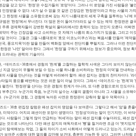
명감을 갖고 있다. '한정'은 수집가들의 '로망'이다. 그러나 이 로망을 가진 사람들은 '
 인정받을 수 없다. 내가 살 수 없을 것 같은 긴장감은 '한정판'이라고 하는 사물의 
 그 한정된 사물을 소유함으로써 갖는 자기 나름대로의 세계 구축을 질투하는 '나'에 
 규범은 '한정'에서 무너진다. 더 많은 돈이 들어가더라도 살 수 있는 제약. 한정판은 결
 주류 경제학자들이 강변한 학설의 울타리에서만 효력이 있는 것인지 모른다. 어쩌면 
제약이 주는 긴장감을 사고 소비하는 것 자체가 나름의 희소가치가 있음을, 그리고 이것
일 것이다. 그들은 그들 나름대로의 '호모 이코노미쿠스'라는 복음서를 만들어 '제약을
천국, 풍요지옥'이란 말을 만들어 백화점 앞에서 전단지를 뿌릴지도. 그러나 이런 전단지
이 한정은 '나만' 알아야 한다. 그래서 '한정'을 구하기 위해서는 정보가 중요하며, 정
 드러내는 권력의 기술이다.
, <데이즈드>38호에서 경험의 '한계'를 고찰하는 철학적 사색은 그다지 보이지 않는다.
신 지금 당신이 우월해 보일 수 있는 사물 하나를 소비하라는 '한정의 미덕'을 안내하는 
태의 사물을 만난다는 것을 어떻게 바라봐야 할까. 패션 잡지는 경험의 찬미자이다. '
타일의 풍요를 배반하는 것은 쉬운 일이 아닐 것이다. 그래서 <데이즈드>는 '한계'와 
 펼친다. '한정판'을 산다는 것은 경험의 한계가 아니라, 또 다른 경험으로의 인도이
 부추긴다. 누군가의 죽음, 누군가의 실수는 사물의 결함이 아니라 그 사물을 소유해
. (누군가의 경험, 그 경험에 녹아든 사연은 한정판이 갖춰야 할 필수 덕목이다. )
즈드> 38호 편집장 칼럼은 패션 잡지의 명암을 다 보여준다. 그렇다고 해서 '암'을 혼줄내
, 미덕이다. 어치피 패션이란 포장이 생명이다. '진정성'이라는 말이 인기지만, 이 바닥이
다. 사람들이 그렇게 많이 언급하는 '허세'라는 말이 패션 잡지를 수놓더라도, 패션 잡지
않는 것으로 나타난다. 다만 패션 잡지의 애독자로서 '뻥'을 칠거라면 조금 더 '엣지있게
깊이 탐색해보는 작업, 그 둘의 차이가 소비 사회에서 어떻게 드러나고 있는가, 드러날
가 보여준 사회에 대한 열의를 감안해 보건대, 충분히 가능한 듯 싶다. 그러면 나처럼