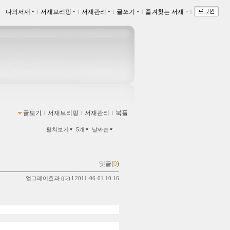
나의서재
ｌ
서재브리핑
ｌ
서재관리
ｌ
글쓰기
ｌ
즐겨찾는 서재
ｌ
글보기
ｌ
서재브리핑
ｌ
서재관리
ｌ
북플
펼쳐보기
5개
날짜순
댓글(
0
)
얼그레이효과
(
) l 2011-06-01 10:16