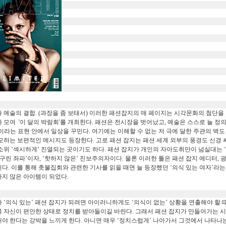
 예술의 결합
. (
과장을 좀 보태서
)
이러한 패션잡지의 매 페이지는 시각문화의 첨단을
 모여 '이 달의 박람회'를 개최한다
.
패션은 전시장을 벗어났고
,
예술은 스스로 늘 정
이라는 표현 안에서 일상을 꾸민다
.
여기에는 이해할 수 없는 저 극에 달한 주관의 벽도
모하는 보편적인 메시지도 등장한다
.
고로 패션 잡지는 패션 세계 외부의 풍경도 신경 
 소위
‘
섹시하게
’
진열되는 곳이기도 하다
.
패션 잡지가 개인의 자아도취만이 넘실대는
‘
구린 좌파
’
이자
, ‘
핫하지 않은
’
진보주의자이다
.
물론 이러한 틀은 패션 잡지 에디터
,
된다
.
이를 통해 촛불집회와 관련한 기사를 읽을 때면 늘 등장했던
‘
의식 있는 여자
’
라는
지 않은 아이템이 되었다
.
나
‘
의식 있는
’
패션 잡지가 되려면 아이러니하게도
‘
의식이 없는
’
상황을 연출해야 할 
 자신이 편안한 상태로 정치를 받아들이길 바란다
.
그래서 패션 잡지가 만들어가는 
야 한다는 강박을 느끼게 한다
.
아니면 매우
‘
정치스럽게
’
나아가서 그것에서 나타나는