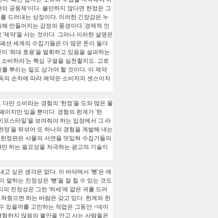
불안의 공동체'이다. 불안하지 않다면 한정은 그
가치를 드러내는 상징이다. 이러한 긴장감은 누
의해 만들어지는 감정의 풍경이다.'경제적 인
국 '제약'을 사는 것이다. 그러나 이러한 설명은
패션 세계의 수집가들은 더 많은 돈이 들더
이 '최대 효용'을 발휘하고 있음을 설파하는
 소비하라'는 핵심 구절을 실천할지도. 고로
를 뿌리는 일도 삼가야 할 것이다. 이 제약
보 획득의 순차에 따라 예약은 소비자의 센스이자
 다만 소비라는 경험의 '한정'을 도와 많은 물
페이지만 있을 뿐이다. 경험의 한계가 '한
라이프스타일'을 보여줘야 하는 입장에서 그 라
'한정'을 뒤섞어 또 하나의 경험을 계발해 내는
다. 한정판은 사물의 사연을 덧입혀 수집가들의
야만 하는 필요성을 자극하는 광고의 기술이
고 싶은 생각은 없다. 이 바닥에서 '뻥'은 애
 말하는 진정성은 '뻥'을 잘 칠 수 있는 것도
의 진정성은 그런 '허세'에 얇은 귀를 드러
' 쳐줬으면 하는 바람은 갖고 있다. 한계와 한
 수 있을까를 고민하는 작업은 그동안 <데이
 경험하지 않음의 불안을 안고 사는 사람들은