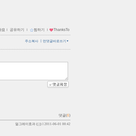
아요
ｌ
공유하기
ｌ
찜하기
ｌ
ThanksTo
ㅣ
주소복사
먼댓글바로쓰기
댓글(
6
)
얼그레이효과
(
) l 2011-06-01 00:42