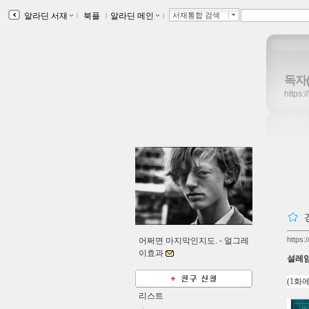
알라딘 서재
ｌ
북플
ｌ
알라딘 메인
ｌ
서재통합 검색
독자
https:
https:
어쩌면 마지막인지도. -
얼그레
이효과
설레임
(1화
리스트