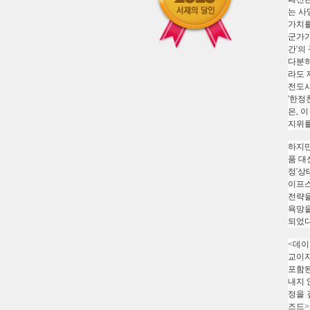
는 사
가치를
군가가
간'의
다분히
라도 
전도사
'한정
은, 
지위를
하지만
품 대
정'상
이프스
전략을
욕망을
되었다
<데이
교이자
포함된
내지 
정을 
즈드>