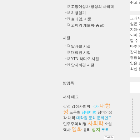
쥐고 
고양이성:내향성의 사회학
치병일기
그래
설레임, 서문
싶은 
고백의 계보학(종료)
치와 
되어 
시절
할 수
말과활 시절
마추어
잡지는
대학원 시절
경험을
YTN 라디오 시절
입은 
당대비평 시절
최신 
방명록
서재 태그
내향
감정
감정사회학
국가
성
노무현
당대비평
당비의생
각
대학
대학원
문화
문화연구
사회학
민주주의
비평
소설
영화
정치
역사
윤리
푸코