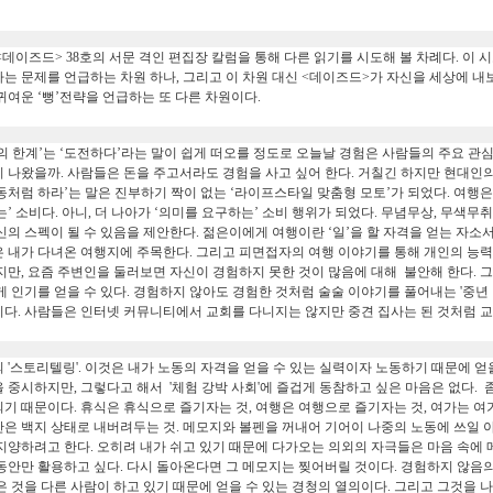
<
데이즈드
> 38
호의 서문 격인 편집장 칼럼을 통해 다른 읽기를 시도해 볼 차례다
.
이 
는 문제를 언급하는 차원 하나
,
그리고 이 차원 대신
<
데이즈드
>
가 자신을 세상에 내
 귀여운
‘
뻥
’
전략을 언급하는 또 다른 차원이다
.
의 한계
’
는
‘
도전하다
’
라는 말이 쉽게 떠오를 정도로 오늘날 경험은 사람들의 주요 관
지 나왔을까
.
사람들은 돈을 주고서라도 경험을 사고 싶어 한다
.
거칠긴 하지만 현대인의
동처럼 하라
’
는 말은 진부하기 짝이 없는
‘
라이프스타일 맞춤형 모토
’
가 되었다
.
여행은
는
’
소비다
.
아니
,
더 나아가
‘
의미를 요구하는
’
소비 행위가 되었다
.
무념무상
,
무색무취
신의 스펙이 될 수 있음을 제안한다
.
젊은이에게 여행이란
‘
일
’
을 할 자격을 얻는 자소
 내가 다녀온 여행지에 주목한다. 그리고 피면접자의 여행 이야기를 통해 개인의 능력
지만, 요즘 주변인을 둘러보면 자신이 경험하지 못한 것이 많음에 대해 불안해 한다. 그
게 인기를 얻을 수 있다. 경험하지 않아도 경험한 것처럼 술술 이야기를 풀어내는 '중년
다. 사람들은 인터넷 커뮤니티에서 교회를 다니지는 않지만 중견 집사는 된 것처럼 교
 '스토리텔링'. 이것은 내가 노동의 자격을 얻을 수 있는 실력이자 노동하기 때문에 얻
 중시하지만, 그렇다고 해서 '체험 강박 사회'에 즐겁게 동참하고 싶은 마음은 없다. 좀
기 때문이다. 휴식은 휴식으로 즐기자는 것, 여행은 여행으로 즐기자는 것, 여가는 여
은 백지 상태로 내버려두는 것. 메모지와 볼펜을 꺼내어 기어이 나중의 노동에 쓰일 
지양하려고 한다. 오히려 내가 쉬고 있기 때문에 다가오는 의외의 자극들은 마음 속에 
동안만 활용하고 싶다. 다시 돌아온다면 그 메모지는 찢어버릴 것이다. 경험하지 않음
은 것을 다른 사람이 하고 있기 때문에 얻을 수 있는 경청의 열의이다. 그리고 그것을 나