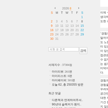
2026
8
이제
S
M
T
W
T
F
S
생각하
1
도한
2
3
4
5
6
7
8
9
10
11
12
13
14
15
16
17
18
19
20
21
22
‘
경험
23
24
25
26
27
28
29
말까
30
31
도 노
미 있
이 당
접관은
수 없
는 쉽
서재지수
: 37304점
미덕이
마이리뷰:
편
261
다.
마이리스트:
편
0
마이페이퍼:
편
501
경험의
오늘 62, 총 250355 방문
경험을
우려되
최근 댓글
공간만
대한 
다른책과 연계하여주셔..
기간 
90년대 슬랙커가 뭔지..
지 않