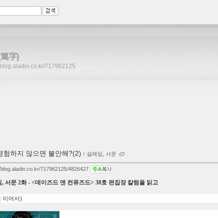
(篤字)
//blog.aladin.co.kr/717962125
경험하지 않으면 불안해?(2)
ｌ
설레임, 서문
//blog.aladin.co.kr/717962125/4826427
, 서문 2화 - <데이즈드 앤 컨퓨즈드> 38호 편집장 칼럼을 읽고
에 이어서)