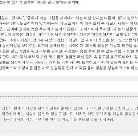
있는 이 잡지가 보통이 아니란 걸 강변하는 수밖에
.
서일까
. ‘
멋지다
’, ‘
쿨하다
’
라는 표현을 자아내게 하는 패션 잡지는 나름의
‘
뻥
’
이 필요
마음은 없다
.
노골적이지 않기 때문에 더 노골적인 이 패션 잡지 속 사물의 세계는 어
공모 관계에 있다는 것은 주지의 사실이지 않은가
.
소비자이자 독자인
‘
나
’
는 넉살좋게
있다
.
이 유영은
‘
경험의 바다
’
안에서 이루어진다
.
패션은 미학적이지만
‘
쓸모 있는
’
미
 없다
.
그래서 패션의 언어는 사람의 경험과 맞닿아 있다
.
이제 등산을 할 때도 땀 문제
 등산가임을 보여주는 외관이 중요해지는 시대이다
.
패션의 경험은 기능과 외관을 통
 옷을 팔고 가방을 파고 구두를 팔지만
,
무엇보다 옷을 통해 할 수 있는 경험
,
가방을 통
 판다
.
내가 미처 해보지 못한 저 수많은 경험은 패션 잡지 속 광고를 봄으로써 어느 
모습을 상상하며 명사
(celebrity)
와 어느 기부 파티에 동석하고
,
바다의 알몸이 보이는 푸
선글라스와 수영복을 입은 채로 일광욕을 한다
.
시각을 통해 경험을 상상하고 소비하는
경험의 한계가 사람을 편하게 만들어줄 때가 있습니다
.
다양한 것들을 경험하고 그 경
달관하게 되는 사람이 물론 더 많을 것입니다
.
하지만 어떤 한계 지점 이상의 경험을 
가능성에 대한 걱정과 우려를 하지 않아도 되는 행운을 얻습니다
(16p).