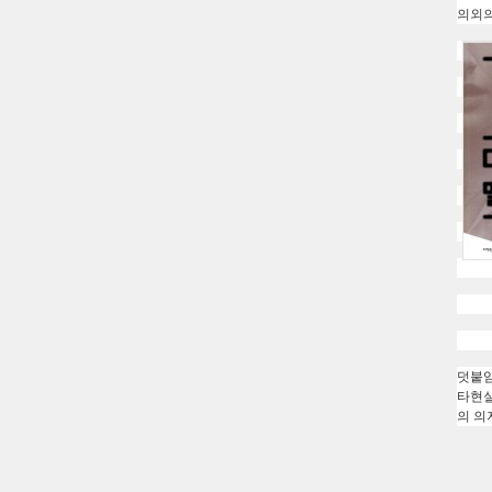
의외의
덧붙임
타현실
의 의