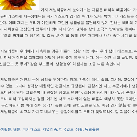
가지 저널리즘에서 눈여겨보는 지점은 배려와 배움이다. 가
 유머러스하게 재구성해내는 피키캐스트의 감각엔 배려가 있다. 특히 피키캐스트는 
한다. 이때 재치는 우리가 예민하게 고민한 생활상을 불편하지 않게 전하는 배려의 
가 세워놓은 정상인의 범주에서 벗어나지 않게 권하는 삶의 소극적 방어술일 뿐이다. 
P5’ ‘조별 과제할 때 챙겨야 할 갈등 5가지’를 통해 얻은 재치에서 내가 속한 세계를 
 저널리즘이 우리에게 재촉하는 것은 이른바 ‘생활 지능’이다. 우리 삶이 베스트로, 
의 미세한 장면을 그때그때 어떻게 신경 쓸지 요구 받는다. 이는 어린 시절 들었던, 
, 신발끈도 못 묶어? 같은 부모들의 ‘생활점수’ 채점과는 조금 다른 측면이다.
 저널리즘은 개인의 눈에 심리를 부여한다. 카페, 칸막이 책상, 술집, 고시원, 교실에
 수 있는, 그러나 성격상 내향적인 관찰자로 규정된다. 관찰자인 나도 누군가에게 생
 오디션이 된다. 그럴수록 내 관찰은 정찰로 변한다. 조용한 당신과 내가 일상 속에
모르니 미리 조심하자는 정찰. 여기엔 서로 부대끼며 얻는 배움의 예상치 못한 묘미란
, 공감이란 이름 아래 전혀 생각지 못한 삶에 관한 고민을 만난 마냥 연기(演技)할 
 저널리즘이 최고의 가치로 내세우는 공감이야말로 우리가 맞닥뜨려야 할 괴물이 아닐
생활툰
웹툰
피키캐스트
저널리즘
한국일보
생활
독립출판
,
,
,
,
,
,