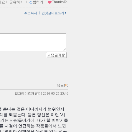
아요
ｌ
공유하기
ｌ
찜하기
ｌ
ThanksTo
ㅣ
주소복사
먼댓글바로쓰기
댓글(
0
)
얼그레이효과
(
) l 2016-03-25 23:46
품을 쓴다는 것은 어디까지가 범위인지
를 되묻는다. 물론 당신은 이런 '시
으키는 사람들이기에, 내가 할 이야기를
어를 내걸어 언급하는 작품들에서 느낀
 '명백한 실패작을 완성도 있는 성공