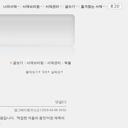
나의서재
ｌ
서재브리핑
ｌ
서재관리
ｌ
글쓰기
ｌ
즐겨찾는 서재
ｌ
글보기
ｌ
서재브리핑
ｌ
서재관리
ｌ
북플
펼쳐보기
5개
날짜순
댓글(
0
)
얼그레이효과
(
) l 2016-04-08 18:02
음입니다. '착잡한 자들의 몸짓'이란 제목의
.