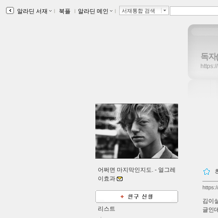
알라딘 서재
ｌ
북플
ｌ
알라딘 메인
ｌ
서재통합 검색
독자
https:
어쩌면 마지막인지도. -
얼그레
이효과
https:
김이설
리스트
글인데