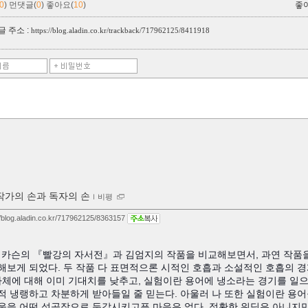
0
)
먼댓글(
0
)
좋아요(
10
)
좋
 주소 :
https://blog.aladin.co.kr/trackback/717962125/8411918
작가의 손과 독자의 손
ｌ
비평
//blog.aladin.co.kr/717962125/8363157
 앤 카슨의 『빨강의 자서전』과 김엄지의 작품을 비교해보면서, 과연 작
해보게 되었다. 두 작품 다 표면적으론 시적인 호흡과 소설적인 호흡의 경계
 자체에 대해 이미 기대치를 낮추고, 실험이란 용어에 냉소라는 경기를 일
적 냉랭하고 차분하게 받아들일 줄 믿는다. 아울러 나 또한 실험이란 용
움을 어떤 성공작으로 둔갑시키고픈 마음은 없다. 정확한 워딩은 아니지만,