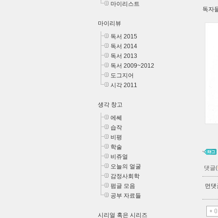
마이리스트
독자
마이리뷰
독서 2015
독서 2014
독서 2013
독서 2009~2012
도그지어
시각 2011
생각 창고
에쎄
습작
비평
학술
비쥬얼
오늘의 얼굴
댓글(
감정사회학
펌글 모음
먼댓글
공부 자료들
시리얼 혹은 시리즈