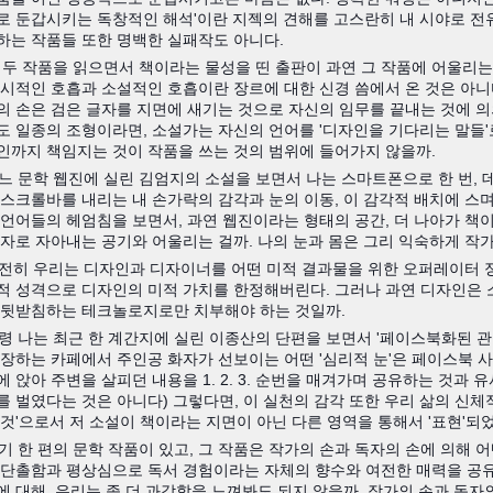
로 둔갑시키는 독창적인 해석'이란 지젝의 견해를 고스란히 내 시야로 전유
하는 작품들 또한 명백한 실패작도 아니다.
 난 두 작품을 읽으면서 책이라는 물성을 띤 출판이 과연 그 작품에 어울리는
 시적인 호흡과 소설적인 호흡이란 장르에 대한 신경 씀에서 온 것은 아니
의 손은 검은 글자를 지면에 새기는 것으로 자신의 임무를 끝내는 것에 의의
도 일종의 조형이라면, 소설가는 자신의 언어를 '디자인을 기다리는 말들'
인까지 책임지는 것이 작품을 쓰는 것의 범위에 들어가지 않을까.
 어느 문학 웹진에 실린 김엄지의 소설을 보면서 나는 스마트폰으로 한 번, 
 스크롤바를 내리는 내 손가락의 감각과 눈의 이동, 이 감각적 배치에 스며
 언어들의 헤엄침을 보면서, 과연 웹진이라는 형태의 공간, 더 나아가 책
글자로 자아내는 공기와 어울리는 걸까. 나의 눈과 몸은 그리 익숙하게 작
 여전히 우리는 디자인과 디자이너를 어떤 미적 결과물을 위한 오퍼레이터 
적 성격으로 디자인의 미적 가치를 한정해버린다. 그러나 과연 디자인은 
 뒷받침하는 테크놀로지로만 치부해야 하는 것일까.
 가령 나는 최근 한 계간지에 실린 이종산의 단편을 보면서 '페이스북화된 관
등장하는 카페에서 주인공 화자가 선보이는 어떤 '심리적 눈'은 페이스북 
 앉아 주변을 살피던 내용을 1. 2. 3. 순번을 매겨가며 공유하는 것과 
를 벌였다는 것은 아니다) 그렇다면, 이 실천의 감각 또한 우리 삶의 신체
 것'으로서 저 소설이 책이라는 지면이 아닌 다른 영역을 통해서 '표현'되
여기 한 편의 문학 작품이 있고, 그 작품은 작가의 손과 독자의 손에 의해 
 단촐함과 평상심으로 독서 경험이라는 자체의 향수와 여전한 매력을 공유한
에 대해, 우리는 좀 더 과감함을 느껴봐도 되지 않을까. 작가의 손과 독자