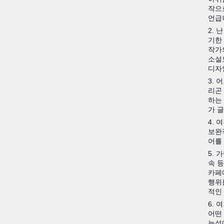
작으
언급
2.
기한
작가
소설
디자
3.
리곤
하는
가 
4.
보완
어를
5.
속 
카페에
행위
적인
6. 
어떤
능성