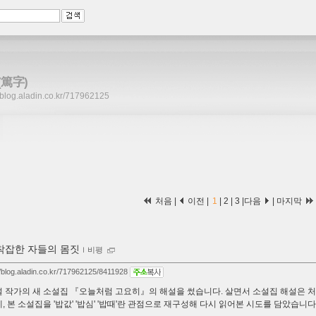
(篤字)
//blog.aladin.co.kr/717962125
처음 |
이전 |
1
|
2
|
3
|
다음
|
마지막
착잡한 자들의 몸짓
ｌ
비평
//blog.aladin.co.kr/717962125/8411928
 작가의 새 소설집 『오늘처럼 고요히』의 해설을 썼습니다. 살면서 소설집 해설은 처
, 본 소설집을 '밥값' '밥심' '밥때'란 관점으로 재구성해 다시 읽어본 시도를 담았습니다