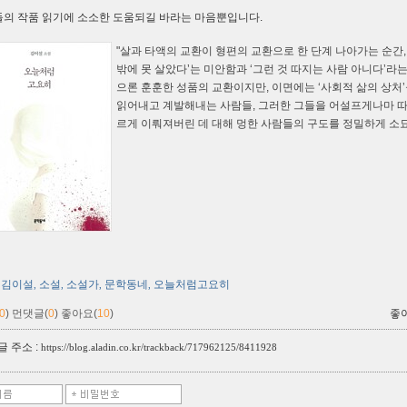
들의 작품
읽기에 소소한 도움되길 바라는 마음뿐입니다.
"살과 타액의 교환이 형편의 교환으로 한 단계 나아가는 순간,
밖에 못 살았다’는 미안함과 ‘그런 것 따지는 사람 아니다’라
으론 훈훈한 성품의 교환이지만, 이면에는 ‘사회적 삶의 상처
읽어내고 계발해내는 사람들, 그러한 그들을 어설프게나마 따라
르게 이뤄져버린 데 대해 멍한 사람들의 구도를 정밀하게 소묘
김이설
소설
소설가
문학동네
오늘처럼고요히
,
,
,
,
0
)
먼댓글(
0
)
좋아요(
10
)
좋
 주소 :
https://blog.aladin.co.kr/trackback/717962125/8411928