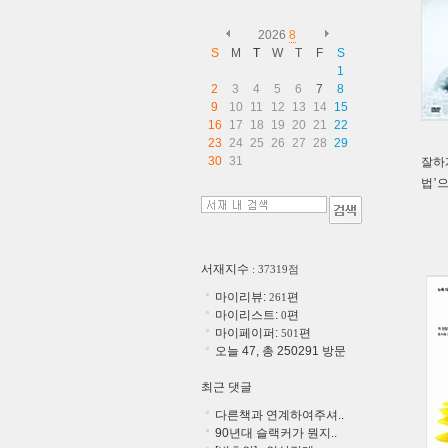
2026
8
S
M
T
W
T
F
S
1
2
3
4
5
6
7
8
9
10
11
12
13
14
15
16
17
18
19
20
21
22
23
24
25
26
27
28
29
30
31
잘하
법’
서재지수
: 37319점
마이리뷰:
편
261
마이리스트:
편
0
마이페이퍼:
편
501
오늘 47, 총 250291 방문
최근 댓글
다른책과 연계하여주셔..
90년대 슬랙커가 뭔지..