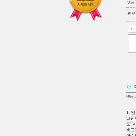
댓글(
먼댓글
https:
1.
고민
도'
비교
아쉬