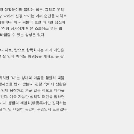
령 생활툰이라 불리는 웹툰, 그리고 우리
삶 속에서 신경 쓰이는 여러 순간을 재치로
기술이다. 하나 뒤틀어 보면 배려란 당신이
‘직장 상사에게 받은 스트레스 푸는 법
탈바꿈할 수 있는 상상은 없다.
○○가지로, 탑으로 항목화되는 사이 개인은
몇 살 인데 아직도 형광등을 제대로 못 갈
 위치한 ‘나’는 상대의 마음을 활달히 꿰뚫
활지능을 평가 받는다. 관찰 속에서 생활은
서 언제 음침하고 괴물 같은 적으로 다가올
 없다. 예측 가능한 심리적 패턴을 접하면
뿐이다. 생활의 세밀화(細密畵)에만 집착하는
까. 난 여전히 공감이 무엇인지 모르겠다.