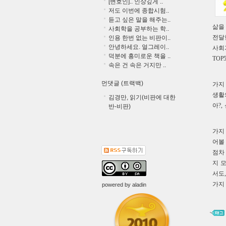
[변호인].. 인상깊게 ..
저도 이번에 종합시험..
듣고 싶은 말을 해주는..
삶을
사회학을 공부하는 학..
전달
인용 한번 없는 비판이..
안녕하세요. 얼그레이..
사회
덕분에 흥미로운 책을 ..
TO
속은 건 속은 거지만 ..
먼댓글 (트랙백)
가지
생활
김경만, 읽기(비판에 대한
아?
반-비판)
가지
어볼
점차
지 
서도
가지
powered by
aladin