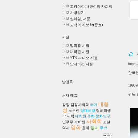
고양이성:내향성의 사회학
치병일기
설레임, 서문
고백의 계보학(종료)
시절
말과활 시절
대학원 시절
YTN 라디오 시절
당대비평 시절
https:
한국일
방명록
199
깎듯 
서재 태그
내향
감정
감정사회학
국가
성
노무현
당대비평
당비의생
각
대학
대학원
문화
문화연구
사회학
민주주의
비평
소설
영화
정치
역사
윤리
푸코