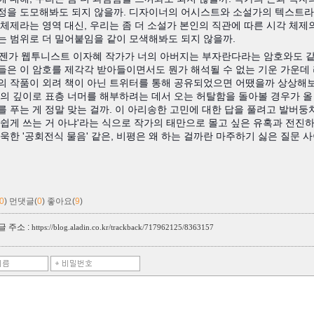
정을 도모해봐도 되지 않을까. 디자이너의 어시스트와 소설가의 텍스트라
 체제라는 영역 대신, 우리는 좀 더 소설가 본인의 직관에 따른 시각 체제
는 범위로 더 밀어붙임을 같이 모색해봐도 되지 않을까.
 언젠가 웹투니스트 이자혜 작가가 너의 아버지는 부자란다라는 암호와도 같은
들은 이 암호를 제각각 받아들이면서도 뭔가 해석될 수 없는 기운 가운데 
의 작품이 외려 책이 아닌 트위터를 통해 공유되었으면 어땠을까 상상해보
앎의 깊이로 표층 너머를 해부하려는 데서 오는 허탈함을 돌아볼 경우가 올 
를 푸는 게 정말 맞는 걸까. 이 아리송한 고민에 대한 답을 풀려고 발버둥치
 쉽게 쓰는 거 아냐'라는 식으로 작가의 태만으로 몰고 싶은 유혹과 전진하
욱한 '공회전식 물음' 같은, 비평은 왜 하는 걸까란 마주하기 싫은 질문 사
0
)
먼댓글(
0
)
좋아요(
9
)
 주소 :
https://blog.aladin.co.kr/trackback/717962125/8363157