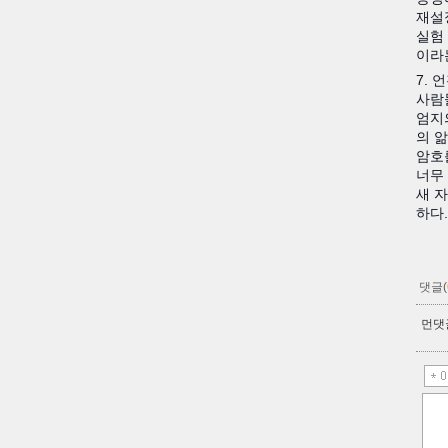
재설
실험
이라
7.
사람
엄지
의 
암호
너무
새 자
하다.
댓글(
먼댓글