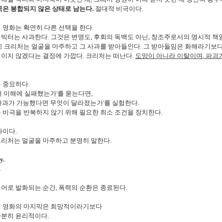
국은 봉합되지 않은 상태로 남는다
.
절대적 비극이다
.
 영화는 확연히 다른 선택을 한다
.
 빅터는 사과한다
.
그것은 변명도
,
후회의 독백도 아닌
,
창조주로서의 명시적 책
 크리처는 얼굴을 마주하고 그 사과를 받아들인다
.
그 받아들임은 화해라기보
매이지 않겠다는 결정에 가깝다
.
크리처는 떠난다
.
도망이 아니라 이탈이며
,
파괴
는 중요하다
.
왜 이해에 실패했는가
'
를 묻는다면
,
사과가 가능했다면 무엇이 달라졌는가
'
를 실험한다
.
 비극을 반복하지 않기 위해 필요한 최소 조건을 장치한다
.
과이다
.
크리처는 얼굴을 마주하고 분명히 말한다
.
ry.
.
언어로 발화되는 순간
,
폭력의 순환은 종료된다
.
이 영화의 마지막은 희망적이라기보다
다분히 윤리적이다
.