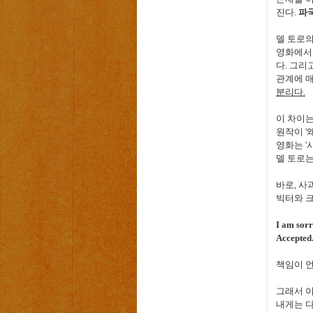
진다
.
파
델 토로의
영화에서
다
.
그리고
관계에 
분리다
.
이 차이
원작이
'
영화는
'
델 토로는
바로
,
사
빅터와 
I am sor
Accepted
책임이 
그래서 
내게는 