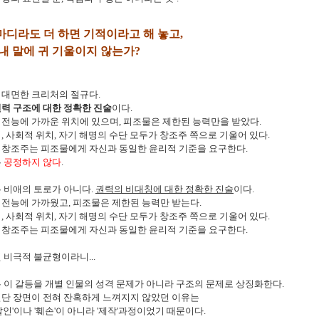
마디라도 더 하면 기적이라고 해 놓고
,
 내 말에 귀 기울이지 않는가
?
 대면한 크리처의 절규다
.
력 구조에 대한 정확한 진술
이다
.
 전능에 가까운 위치에 있으며
,
피조물은 제한된 능력만을 받았다
.
력
,
사회적 위치
,
자기 해명의 수단 모두가 창조주 쪽으로 기울어 있다
.
 창조주는 피조물에게 자신과 동일한 윤리적 기준을 요구한다
.
는
공정하지 않다
.
는 비애의 토로가 아니다
.
권력의 비대칭에 대한 정확한 진술
이다
.
 전능에 가까웠고
,
피조물은 제한된 능력만 받는다
.
력
,
사회적 위치
,
자기 해명의 수단 모두가 창조주 쪽으로 기울어 있다
.
 창조주는 피조물에게 자신과 동일한 윤리적 기준을 요구한다
.
된 비극적 불균형이라니
...
 이 갈등을 개별 인물의 성격 문제가 아니라 구조의 문제로 상징화한다
.
절단 장면이 전혀 잔혹하게 느껴지지 않았던 이유는
살인
'
이나
'
훼손
'
이 아니라
'
제작
'
과정이었기 때문이다
.