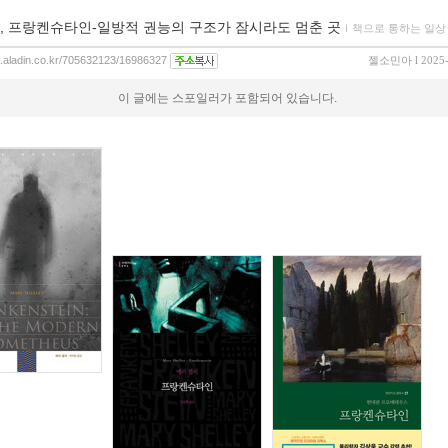
, 프랑켄슈타인-일방적 권능의 구조가 잠시라도 멈춘 곳
ｌ
책으로 통하는 일상
og.aladin.co.kr/705632123/16986327
젤소민아
l 2025
이 글에는 스포일러가 포함되어 있습니다.