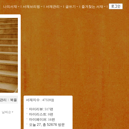
나의서재
ｌ
서재브리핑
ｌ
서재관리
ｌ
글쓰기
ｌ
즐겨찾는 서재
ｌ
관리
ｌ
북플
서재지수
: 47328점
마이리뷰:
편
517
날짜순
마이리스트:
편
0
마이페이퍼:
편
16
오늘 27, 총 52676 방문