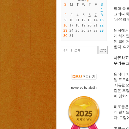
S
M
T
W
T
F
S
영화 속 
1
그러나 
2
3
4
5
6
7
8
‘사유의 
9
10
11
12
13
14
15
16
17
18
19
20
21
22
원작에서
23
24
25
26
27
28
29
30
31
게 하지
의 크리처
한다
.
여기
사유하고
우리는 그
원작이
'
델 토로
'
사유했으
powered by
aladin
같은 프
이 영화의
피조물은
게 될지도
다
.
그럼에
후회는 