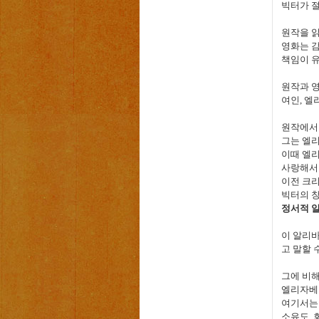
빅터가 
원작을 
영화는 
책임이 
원작과 영
여인
,
엘
원작에서
그는 엘
이때 엘
사랑해서
이전 크
빅터의
창
정서적 
이 알리
고 말할 
그에 비
엘리자베
여기서는
소유도
,