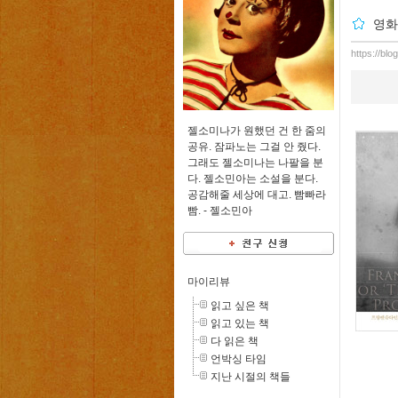
영화
https://bl
젤소미나가 원했던 건 한 줌의
공유. 잠파노는 그걸 안 줬다.
그래도 젤소미나는 나팔을 분
다. 젤소민아는 소설을 분다.
공감해줄 세상에 대고. 빰빠라
빰. -
젤소민아
마이리뷰
읽고 싶은 책
읽고 있는 책
다 읽은 책
언박싱 타임
지난 시절의 책들