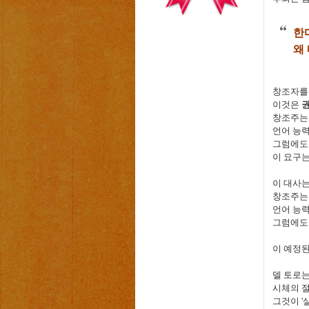
한
왜
창조자를
이것은
권
창조주는
언어 능
그럼에도
이 요구
이 대사
창조주는
언어 능
그럼에도
이 예정
델 토로는
시체의 
그것이
'