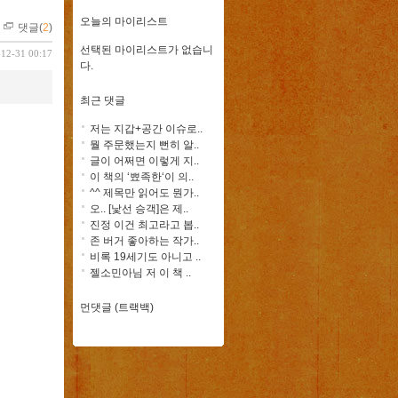
오늘의 마이리스트
댓글(
2
)
선택된 마이리스트가 없습니
-12-31 00:17
다.
최근 댓글
저는 지갑+공간 이슈로..
뭘 주문했는지 뻔히 알..
글이 어쩌면 이렇게 지..
이 책의 ‘뾰족한‘이 의..
^^ 제목만 읽어도 뭔가..
오.. [낯선 승객]은 제..
진정 이건 최고라고 봅..
존 버거 좋아하는 작가..
비록 19세기도 아니고 ..
젤소민아님 저 이 책 ..
먼댓글 (트랙백)