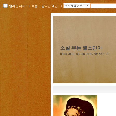
알라딘 서재
ｌ
북플
ｌ
알라딘 메인
ｌ
서재통합 검색
소설 부는 젤소민아
https://blog.aladin.co.kr/705632123