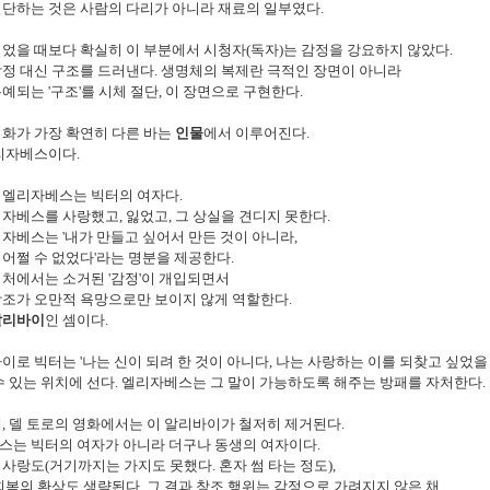
절단하는 것은 사람의 다리가 아니라 재료의 일부였다
.
읽었을 때보다 확실히 이 부분에서 시청자
(
독자
)
는 감정을 강요하지 않았다
.
감정 대신 구조를 드러낸다
.
생명체의 복제란 극적인 장면이 아니라
유예되는
'
구조
'
를 시체 절단
,
이 장면으로 구현한다
.
화가 가장 확연히 다른 바는
인물
에서 이루어진다
.
리자베스이다
.
 엘리자베스는 빅터의 여자다
.
리자베스를 사랑했고
,
잃었고
,
그 상실을 견디지 못한다
.
리자베스는
'
내가 만들고 싶어서 만든 것이 아니라
,
 어쩔 수 없었다
'
라는 명분을 제공한다
.
리처에서는 소거된
'
감정
'
이 개입되면서
조가 오만적 욕망으로만 보이지 않게 역할한다
.
알리바이
인 셈이다
.
바이로
빅터는
'
나는 신이 되려 한 것이 아니다
,
나는 사랑하는 이를 되찾고 싶었을
수 있는 위치에 선다
.
엘리자베스는 그 말이 가능하도록 해주는 방패를 자처한다
.
해
,
델 토로의 영화에서는 이 알리바이가 철저히 제거된다
.
스는 빅터의 여자가 아니라 더구나 동생의 여자이다
.
 사랑도
(
거기까지는 가지도 못했다
.
혼자 썸 타는 정도
),
회복의 환상도 생략된다
.
그 결과 창조 행위는 감정으로 가려지지 않은 채