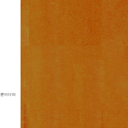
 뿐이다
'
라