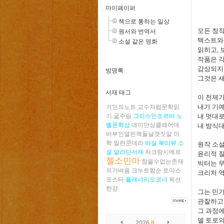
마이페이퍼
책으로 통하는 일상
모든 창
원서와 번역서
텍스트와
소설 같은 영화
읽히고
,
작품은 
감상되지
방명록
그것은 
서재 태그
이 전제
내가
기예
거인의노트
교수처럼문학읽
기
굶주림
그리스인조르바
노
내 멋대로
벨문학상
데미안싱클레어데
내 방식
바부인열린책들날갯짓알
미
학
밀란쿤데라
바실
북리뷰
소
원작 소
설
알라딘서재
자크랑시에르
윤리적 
젤소민아
참을수없는존재
빅터는 
의가벼움
크누트함순
토마스
크리처 
포스터
플래너리오코너
픽션
한강
그는 민
관찰하고
그 과정
델 토로의
2026
8