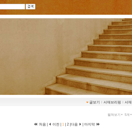
글보기
ｌ
서재브리핑
ｌ
서재
펼쳐보기
5개
처음 |
이전 |
1
|
2
|
다음
|
마지막