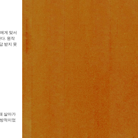
간에게 맞서
한다
.
원작
답 받지 못
채 살아가
일방적이었