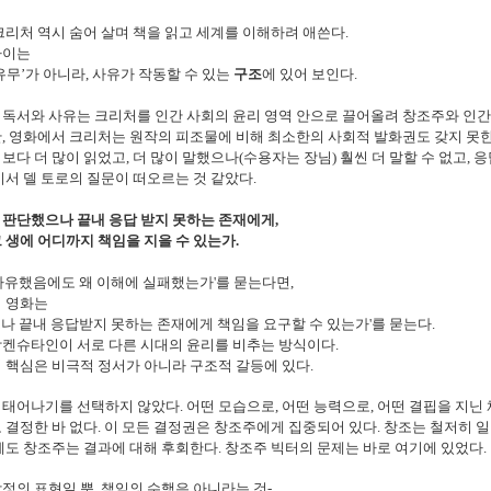
크리처 역시 숨어 살며 책을 읽고 세계를 이해하려 애쓴다
.
차이는
유무’가 아니라
,
사유가 작동할 수 있는
구조
에 있어 보인다
.
 독서와 사유는 크리처를 인간 사회의 윤리 영역 안으로 끌어올려 창조주와 인
만
,
영화에서 크리처는 원작의 피조물에 비해 최소한의 사회적 발화권도 갖지 못
보다 더 많이 읽었고
,
더 많이 말했으나
(
수용자는 장님
)
훨씬 더 말할 수 없고
,
응
서 델 토로의 질문이 떠오르는 것 같았다
.
 판단했으나 끝내 응답 받지 못하는 존재에게
,
 생에 어디까지 책임을 지을 수 있는가
.
사유했음에도 왜 이해에 실패했는가
'
를 묻는다면
,
의 영화는
나 끝내 응답받지 못하는 존재에게 책임을 요구할 수 있는가
'
를 묻는다
.
랑켄슈타인이 서로 다른 시대의 윤리를 비추는 방식이다
.
 핵심은 비극적 정서가 아니라 구조적 갈등에 있다
.
 태어나기를 선택하지 않았다
.
어떤 모습으로
,
어떤 능력으로
,
어떤 결핍을 지닌 
 결정한 바 없다
.
이 모든 결정권은 창조주에게 집중되어 있다
.
창조는 철저히 
도 창조주는 결과에 대해 후회한다
.
창조주 빅터의 문제는 바로 여기에 있었다
.
감정의 표현일 뿐
,
책임의 수행은 아니라는 것
-.