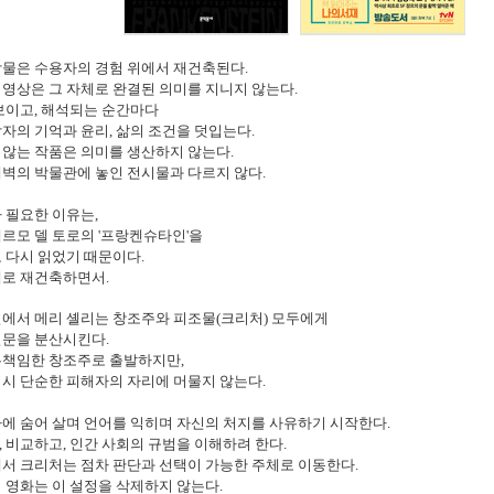
작물은 수용자의 경험 위에서 재건축된다
.
 영상은 그 자체로 완결된 의미를 지니지 않는다
.
보이고
,
해석되는 순간마다
각자의 기억과 윤리
,
삶의 조건을 덧입는다
.
 않는 작품은 의미를 생산하지 않는다
.
새벽의 박물관에 놓인 전시물과 다르지 않다
.
가 필요한 이유는
,
르모 델 토로의
'
프랑켄슈타인
'
을
 다시
읽었기
때문이다
.
대로 재건축하면서
.
설에서
메리 셸리는 창조주와 피조물
(
크리처
)
모두에게
질문을 분산시킨다
.
무책임한 창조주로 출발하지만
,
역시 단순한 피해자의 자리에 머물지 않는다
.
가에 숨어 살며 언어를 익히며 자신의 처지를 사유하기 시작한다
.
,
비교하고
,
인간 사회의 규범을 이해하려 한다
.
에서 크리처는 점차 판단과 선택이 가능한 주체로 이동한다
.
 영화는 이 설정을 삭제하지 않는다
.