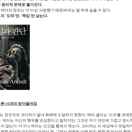
의 윤리적 문제로 불거진다
.
 빅터의 창조는 더 이상
'
사랑했기 때문에
'
라는 말 뒤에 숨을 수 없다
.
그의
'
도덕
'
만
, '
책임
'
만 남는다
.
다른
-
사과의 받아들여짐
는 창조자와 크리처가
끝내 화해에 도달하지 못한다
.
메리 셸리는
'
사과
'
를 유예한
다
.
빅터는 자신의 행위를 반성한다고 말하지만
,
그것은 자기 연민에 가깝고 명시
지지 않는다
.
더구나 빅터는 인간들 틈에서 죽는다
.
크리처는 이 세상에서 유일하
이해할 빅터와 마지막이 어긋난 채
,
그래서 영원히 이해 받지 못한 채 빙산의 황무