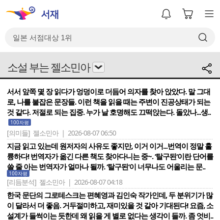
소설 부는 젤소민아
서서 앞쪽 몇 장 읽다가 엉덩이로 더듬어 의자를 찾아 앉았다. 말 그대
로, 나를 붙잡은 문장들. 이런 책을 읽을 때는 주변이 진공상태가 되는
것 같다. 저절로 되는 집중. 누가 날 호명해도 끄떡앉는다. 돌았나...생..
100자평
[의미들]
젤소민아 | 2026-08-07 06:50
지금 읽고 있는데 원저자의 사유도 좋지만, 이거 이거...번역이 정말 훌
륭하다! 번역자가 옮긴 다른 책도 찾아다니는 중~. ‘탈구된‘이란 단어를
쓸 줄 아는 번역자가 얼마나 될까. ‘탈구된‘이 너무나도 어울리는 문..
100자평
[리듬분석]
젤소민아 | 2026-08-07 04:18
한국 문단의 그로테스크는 편혜영과 김인숙 작가인데, 두 분위기가 많
이 달라서 더 좋음. 거두절미하고, 재미있을 것 같아 기대된다! 요즘, 소
설계가 들썩이는 듯한데 왜 읽을 게 별로 없다는 생각이 들까. 좀 엇비..