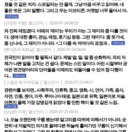
졌을 것 같은 저자. 스포일러는 안 줄게. 그냥 마음 비우고 읽어봐. 내
좋은 벗은 그리 말했다. 그리고 우는 이모티콘. 어젯밤 너무 울어서 아..
100자평
[단정한 작별]
젤소민아 | 2026-07-24 08:29
와 진짜 재밌겠다. 이때의 ‘재미‘는 우리가 아는 그 재미와 좀 다를 것이
다. 생에 대한 흥미, 관심, 애정, 호기심 등등. 그런 ‘재미‘다. 좀 웃기네,
좀 신나네, 그 재미가 아니라. <그 다름 속 저마다의 표정과 ..
100자평
[휴대폰과 독화살]
젤소민아 | 2026-07-24 06:04
전국민이 읽어야 할 필독서 같다. 제발 말, 말, 말 좀 순화하자. 외피 자
체가 나쁜 말을 고치는 건 쉽다. 문제는 스민 말이다. 어린 시절부터 굳
어온 편견덩어리의 단어들을 이제라도 되돌아볼 수 있어 참 다행이
다...
100자평
[그 말은 왜 바뀌었을..]
젤소민아 | 2026-07-23 08:51
관련어를 보자면...사회주의, 인류학, 종교, 영화, 시, 언어, 가족, 음식,
자연, 인종, 젠더, 이주. 루마니아 태생, 일본으로 유학, 일본어로 저술.
어쩐지 올해 가장 감명깊게 읽었다 할 만한 책이 될 것 같은 느낌..
100자평
[상냥한 지옥]
젤소민아 | 2026-07-23 08:43
나, 오늘 오랜만에 구름 봤는데! 알고리즘 따위에 의해서가 아니라, 순
전히 내 자발적인 의지로 올려다본 하늘에 흘러가던 구름이 신기해서
한참 보고 있었다. 그런 뒤 하루의 끝에서 만나는 이런 제목이란! 구름