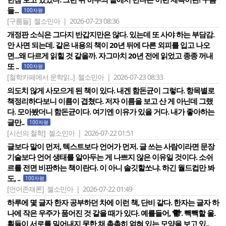
들...
100자평
[구름들]
젤소민아 | 2026-07-23 08:36
개정판 소식은 그다지 반갑지만은 않다. 있는데 또 사야 하는 부담감.
안 사면 되는데. 같은 내용의 책이 20년 뒤에 다른 외피를 입고 나오
면...왜 다르게 읽힐 것 같을까. 자그마치 20년 전에 읽었고 종종 꺼내
또 ..
100자평
[철학카페에서 문학읽..]
젤소민아 | 2026-07-23 08:33
의도치 않게 사모으게 된 책이 있다. 내겐 함돈균이 그렇다. 항목별로
책정리하다보니 이름이 겹쳤다. 저자 이름을 보고 산 게 아닌데 그랬
다. 모아봤더니 함돈균이다. 여기엔 이유가 있을 거다. 내가 좋아하는
글만..
100자평
[시선의 철학]
젤소민아 | 2026-07-22 01:51
글보다 말이 먼저, 텍스트보다 언어가 먼저. 글 쓰는 사람이라면 문장
기술보다 언어 생태를 알아두는 게 나쁘지 않은 이유일 것이다. 소쉬
르를 전면 비판하는 책이란다. 이 아니 솔깃할쏘냐. 하긴 월드컵만 봐
도, ..
100자평
[언어존재론]
젤소민아 | 2026-07-22 01:49
하루에 몇 글자 한자 공부하던 차에 이런 책, 단비 같다. 한자는 글자 하
나에 작은 우주가 품어진 것 같을 때가 있다. 예를들어, ‘鬱‘. 빽빽할 울.
획들이 서로를 밀어내지 못한 채 촘촘히 얽혀 있는 모양을 보고 있..