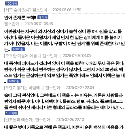
100자평
[서쪽 숲에 갔다]
젤소민아 | 2026-08-06 11:50
언어 존재론 도착!!
페이퍼
젤소민아 | 2026-08-01 03:48
어린왕자는 지구에 와 자신의 장미가 숱한 장미 중 하나임을 알고 돌
아갔다. 돌아온 어린왕자가 제일 먼저 한 일은 장미에게 이름 붙이기
가 아니었을지. 나는 이름이, ‘구별‘이 아닌 ‘관계‘를 위해 존재한다고 믿
는..
100자평
[모호한 마음에 이름 ..]
젤소민아 | 2026-07-30 04:05
내 동선에 피아노가 걸리면 앉아 이 책을 펼친다. 매일 두세 곡은 친다.
반주가 쉬운 편이라 변주하는 경우가 많지만. 그런지 거의 20년째. 텍
스트 암기는 곧잘하는데 악보 암기는 죽었다깨도 안돼서 이책은 늘 내
..
100자평
[오렌지향기는 바람에 ..]
젤소민아 | 2026-07-27 22:04
술에 그닥 관심없다. 그런데도 이 책을 사는 이유는, 거론된 사람들과
번역자 때문이다. 아니, 덕택이다. 들뢰즈, 랭보, 뒤라스, 플로베르...그
들 손에 쥐어진 제각각 다른 형태의 글라스를 떠올리는 재미가 있다, ..
100자평
[알코올과 예술가]
젤소민아 | 2026-07-26 22:10
내 좋은 벗이 카톡으로 전해 온 책표지. 어쩐지 순한 백색의 마음을 가