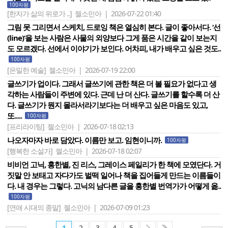
100자평
[한자가 삶의 위로가 ..]
젤소민아 | 2026-07-22 01:40
그림 못 그리면서 스케치, 드로잉 책은 열심히 본다. 글이 좋아서다. ‘선
(line)‘을 보는 사람은 사물의 외양보다 그게 품은 시간을 같이 보는지
도 모르겠다. 선에서 이야기가 보인다. 어차피, 내가 배우고 싶은 것도..
100자평
[은밀한 예술]
젤소민아 | 2026-07-19 22:00
글쓰기가 업이다. 그래서 글쓰기에 관한 책은 더 볼 필요가 없다고 생
각하는 사람들이 주변에 있다. 근데 난 더 산다. 글쓰기를 할수록 더 산
다. 글쓰기가 뭔지 몰라서라기보다는 더 배우고 싶은 마음도 있고,
또.....
100자평
[프리라이팅]
젤소민아 | 2026-07-18 02:13
나오자마자 바로 담았다. 이름만 보고. 임현이니까.
100자평
[행복한 소설가]
젤소민아 | 2026-07-18 02:07
비비언 고닉, 홍한별, 진 리스, 그레이스 페일리가 한 책에 모였단다. 거
짓말 안 보태고 자다가도 벌떡 일어나 책을 집어들게 만드는 이름들이
다. 내 경우는 그렇다. 고닉의 남다른 글을 홍한별 번역가가 어떻게 옮..
100자평
[연애 시대의 종말]
젤소민아 | 2026-07-09 01:23
1
2
3
4
5