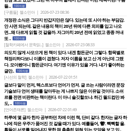
들...
100자평
[구름들]
젤소민아 | 2026-07-23 08:36
개정판 소식은 그다지 반갑지만은 않다. 있는데 또 사야 하는 부담감.
안 사면 되는데. 같은 내용의 책이 20년 뒤에 다른 외피를 입고 나오
면...왜 다르게 읽힐 것 같을까. 자그마치 20년 전에 읽었고 종종 꺼내
또 ..
100자평
[철학카페에서 문학읽..]
젤소민아 | 2026-07-23 08:33
의도치 않게 사모으게 된 책이 있다. 내겐 함돈균이 그렇다. 항목별로
책정리하다보니 이름이 겹쳤다. 저자 이름을 보고 산 게 아닌데 그랬
다. 모아봤더니 함돈균이다. 여기엔 이유가 있을 거다. 내가 좋아하는
글만..
100자평
[시선의 철학]
젤소민아 | 2026-07-22 01:51
글보다 말이 먼저, 텍스트보다 언어가 먼저. 글 쓰는 사람이라면 문장
기술보다 언어 생태를 알아두는 게 나쁘지 않은 이유일 것이다. 소쉬
르를 전면 비판하는 책이란다. 이 아니 솔깃할쏘냐. 하긴 월드컵만 봐
도, ..
100자평
[언어존재론]
젤소민아 | 2026-07-22 01:49
하루에 몇 글자 한자 공부하던 차에 이런 책, 단비 같다. 한자는 글자 하
나에 작은 우주가 품어진 것 같을 때가 있다. 예를들어, ‘鬱‘. 빽빽할 울.
획들이 서로를 밀어내지 못한 채 촘촘히 얽혀 있는 모양을 보고 있..