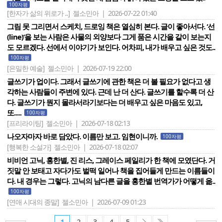
100자평
[한자가 삶의 위로가 ..]
젤소민아 | 2026-07-22 01:40
그림 못 그리면서 스케치, 드로잉 책은 열심히 본다. 글이 좋아서다. ‘선
(line)‘을 보는 사람은 사물의 외양보다 그게 품은 시간을 같이 보는지
도 모르겠다. 선에서 이야기가 보인다. 어차피, 내가 배우고 싶은 것도..
100자평
[은밀한 예술]
젤소민아 | 2026-07-19 22:00
글쓰기가 업이다. 그래서 글쓰기에 관한 책은 더 볼 필요가 없다고 생
각하는 사람들이 주변에 있다. 근데 난 더 산다. 글쓰기를 할수록 더 산
다. 글쓰기가 뭔지 몰라서라기보다는 더 배우고 싶은 마음도 있고,
또.....
100자평
[프리라이팅]
젤소민아 | 2026-07-18 02:13
나오자마자 바로 담았다. 이름만 보고. 임현이니까.
100자평
[행복한 소설가]
젤소민아 | 2026-07-18 02:07
비비언 고닉, 홍한별, 진 리스, 그레이스 페일리가 한 책에 모였단다. 거
짓말 안 보태고 자다가도 벌떡 일어나 책을 집어들게 만드는 이름들이
다. 내 경우는 그렇다. 고닉의 남다른 글을 홍한별 번역가가 어떻게 옮..
100자평
[연애 시대의 종말]
젤소민아 | 2026-07-09 01:23
1
2
3
4
5