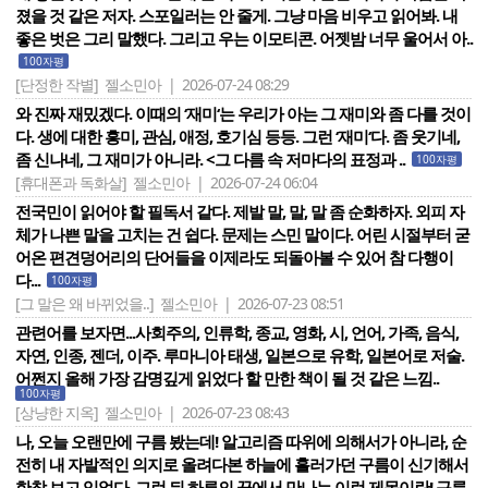
졌을 것 같은 저자. 스포일러는 안 줄게. 그냥 마음 비우고 읽어봐. 내
좋은 벗은 그리 말했다. 그리고 우는 이모티콘. 어젯밤 너무 울어서 아..
100자평
[단정한 작별]
젤소민아 | 2026-07-24 08:29
와 진짜 재밌겠다. 이때의 ‘재미‘는 우리가 아는 그 재미와 좀 다를 것이
다. 생에 대한 흥미, 관심, 애정, 호기심 등등. 그런 ‘재미‘다. 좀 웃기네,
좀 신나네, 그 재미가 아니라. <그 다름 속 저마다의 표정과 ..
100자평
[휴대폰과 독화살]
젤소민아 | 2026-07-24 06:04
전국민이 읽어야 할 필독서 같다. 제발 말, 말, 말 좀 순화하자. 외피 자
체가 나쁜 말을 고치는 건 쉽다. 문제는 스민 말이다. 어린 시절부터 굳
어온 편견덩어리의 단어들을 이제라도 되돌아볼 수 있어 참 다행이
다...
100자평
[그 말은 왜 바뀌었을..]
젤소민아 | 2026-07-23 08:51
관련어를 보자면...사회주의, 인류학, 종교, 영화, 시, 언어, 가족, 음식,
자연, 인종, 젠더, 이주. 루마니아 태생, 일본으로 유학, 일본어로 저술.
어쩐지 올해 가장 감명깊게 읽었다 할 만한 책이 될 것 같은 느낌..
100자평
[상냥한 지옥]
젤소민아 | 2026-07-23 08:43
나, 오늘 오랜만에 구름 봤는데! 알고리즘 따위에 의해서가 아니라, 순
전히 내 자발적인 의지로 올려다본 하늘에 흘러가던 구름이 신기해서
한참 보고 있었다. 그런 뒤 하루의 끝에서 만나는 이런 제목이란! 구름