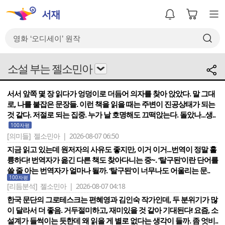
소설 부는 젤소민아
서서 앞쪽 몇 장 읽다가 엉덩이로 더듬어 의자를 찾아 앉았다. 말 그대
로, 나를 붙잡은 문장들. 이런 책을 읽을 때는 주변이 진공상태가 되는
것 같다. 저절로 되는 집중. 누가 날 호명해도 끄떡앉는다. 돌았나...생..
100자평
[의미들]
젤소민아 | 2026-08-07 06:50
지금 읽고 있는데 원저자의 사유도 좋지만, 이거 이거...번역이 정말 훌
륭하다! 번역자가 옮긴 다른 책도 찾아다니는 중~. ‘탈구된‘이란 단어를
쓸 줄 아는 번역자가 얼마나 될까. ‘탈구된‘이 너무나도 어울리는 문..
100자평
[리듬분석]
젤소민아 | 2026-08-07 04:18
한국 문단의 그로테스크는 편혜영과 김인숙 작가인데, 두 분위기가 많
이 달라서 더 좋음. 거두절미하고, 재미있을 것 같아 기대된다! 요즘, 소
설계가 들썩이는 듯한데 왜 읽을 게 별로 없다는 생각이 들까. 좀 엇비..