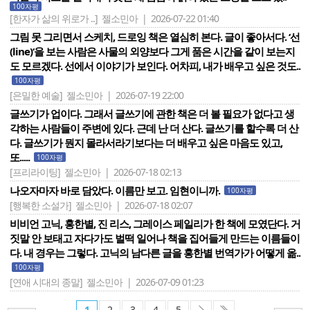
100자평
[한자가 삶의 위로가 ..]
젤소민아 | 2026-07-22 01:40
그림 못 그리면서 스케치, 드로잉 책은 열심히 본다. 글이 좋아서다. ‘선
(line)‘을 보는 사람은 사물의 외양보다 그게 품은 시간을 같이 보는지
도 모르겠다. 선에서 이야기가 보인다. 어차피, 내가 배우고 싶은 것도..
100자평
[은밀한 예술]
젤소민아 | 2026-07-19 22:00
글쓰기가 업이다. 그래서 글쓰기에 관한 책은 더 볼 필요가 없다고 생
각하는 사람들이 주변에 있다. 근데 난 더 산다. 글쓰기를 할수록 더 산
다. 글쓰기가 뭔지 몰라서라기보다는 더 배우고 싶은 마음도 있고,
또.....
100자평
[프리라이팅]
젤소민아 | 2026-07-18 02:13
나오자마자 바로 담았다. 이름만 보고. 임현이니까.
100자평
[행복한 소설가]
젤소민아 | 2026-07-18 02:07
비비언 고닉, 홍한별, 진 리스, 그레이스 페일리가 한 책에 모였단다. 거
짓말 안 보태고 자다가도 벌떡 일어나 책을 집어들게 만드는 이름들이
다. 내 경우는 그렇다. 고닉의 남다른 글을 홍한별 번역가가 어떻게 옮..
100자평
[연애 시대의 종말]
젤소민아 | 2026-07-09 01:23
1
2
3
4
5