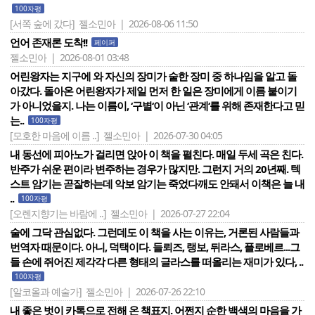
100자평
[서쪽 숲에 갔다]
젤소민아 | 2026-08-06 11:50
언어 존재론 도착!!
페이퍼
젤소민아 | 2026-08-01 03:48
어린왕자는 지구에 와 자신의 장미가 숱한 장미 중 하나임을 알고 돌
아갔다. 돌아온 어린왕자가 제일 먼저 한 일은 장미에게 이름 붙이기
가 아니었을지. 나는 이름이, ‘구별‘이 아닌 ‘관계‘를 위해 존재한다고 믿
는..
100자평
[모호한 마음에 이름 ..]
젤소민아 | 2026-07-30 04:05
내 동선에 피아노가 걸리면 앉아 이 책을 펼친다. 매일 두세 곡은 친다.
반주가 쉬운 편이라 변주하는 경우가 많지만. 그런지 거의 20년째. 텍
스트 암기는 곧잘하는데 악보 암기는 죽었다깨도 안돼서 이책은 늘 내
..
100자평
[오렌지향기는 바람에 ..]
젤소민아 | 2026-07-27 22:04
술에 그닥 관심없다. 그런데도 이 책을 사는 이유는, 거론된 사람들과
번역자 때문이다. 아니, 덕택이다. 들뢰즈, 랭보, 뒤라스, 플로베르...그
들 손에 쥐어진 제각각 다른 형태의 글라스를 떠올리는 재미가 있다, ..
100자평
[알코올과 예술가]
젤소민아 | 2026-07-26 22:10
내 좋은 벗이 카톡으로 전해 온 책표지. 어쩐지 순한 백색의 마음을 가