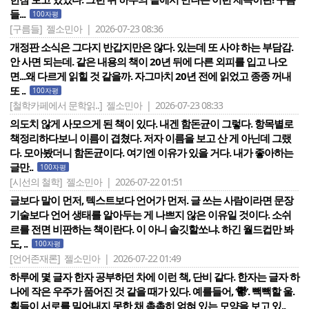
들...
100자평
[구름들]
젤소민아 | 2026-07-23 08:36
개정판 소식은 그다지 반갑지만은 않다. 있는데 또 사야 하는 부담감.
안 사면 되는데. 같은 내용의 책이 20년 뒤에 다른 외피를 입고 나오
면...왜 다르게 읽힐 것 같을까. 자그마치 20년 전에 읽었고 종종 꺼내
또 ..
100자평
[철학카페에서 문학읽..]
젤소민아 | 2026-07-23 08:33
의도치 않게 사모으게 된 책이 있다. 내겐 함돈균이 그렇다. 항목별로
책정리하다보니 이름이 겹쳤다. 저자 이름을 보고 산 게 아닌데 그랬
다. 모아봤더니 함돈균이다. 여기엔 이유가 있을 거다. 내가 좋아하는
글만..
100자평
[시선의 철학]
젤소민아 | 2026-07-22 01:51
글보다 말이 먼저, 텍스트보다 언어가 먼저. 글 쓰는 사람이라면 문장
기술보다 언어 생태를 알아두는 게 나쁘지 않은 이유일 것이다. 소쉬
르를 전면 비판하는 책이란다. 이 아니 솔깃할쏘냐. 하긴 월드컵만 봐
도, ..
100자평
[언어존재론]
젤소민아 | 2026-07-22 01:49
하루에 몇 글자 한자 공부하던 차에 이런 책, 단비 같다. 한자는 글자 하
나에 작은 우주가 품어진 것 같을 때가 있다. 예를들어, ‘鬱‘. 빽빽할 울.
획들이 서로를 밀어내지 못한 채 촘촘히 얽혀 있는 모양을 보고 있..