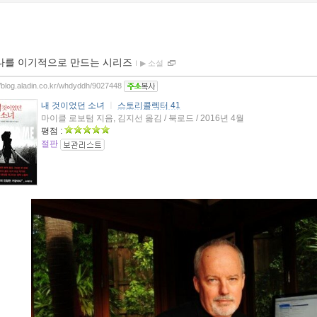
나를 이기적으로 만드는 시리즈
ｌ
▶ 소설
//blog.aladin.co.kr/whdyddh/9027448
내 것이었던 소녀
ㅣ
스토리콜렉터 41
마이클 로보텀 지음, 김지선 옮김 / 북로드 / 2016년 4월
평점 :
절판