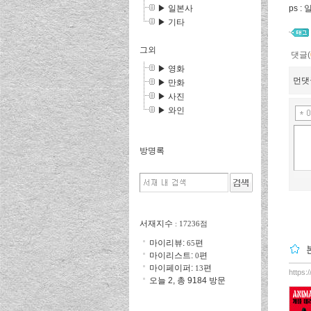
▶ 일본사
ps 
▶ 기타
그외
댓글(
▶ 영화
먼댓
▶ 만화
▶ 사진
▶ 와인
방명록
서재지수
: 17236점
마이리뷰:
편
65
마이리스트:
편
0
마이페이퍼:
편
13
https:
오늘 2, 총 9184 방문