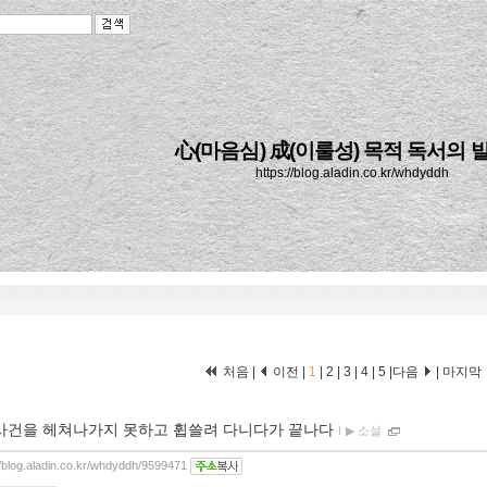
心(마음심) 成(이룰성) 목적 독서의 
https://blog.aladin.co.kr/whdyddh
처음 |
이전 |
1
|
2
|
3
|
4
|
5
|
다음
|
마지막
사건을 헤쳐나가지 못하고 휩쓸려 다니다가 끝나다
ｌ
▶ 소설
//blog.aladin.co.kr/whdyddh/9599471