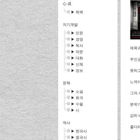
心 成
▶ 독백
자기계발
▶ 인문
▶ 경영
▶ 독서
제목과
▶ 작문
▶ 대화
주인공
▶ 신체
▶ 정보
못하고
느껴야
문학
▶ 소설
그저 
▶ 희극
▶ 수필
분위기
▶ 시
감히 
역사
좋다라
▶ 한국사
▶ 중국사