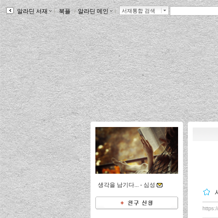
알라딘 서재
ｌ
북플
ｌ
알라딘 메인
ｌ
서재통합 검색
생각을 남기다... -
심성
https: