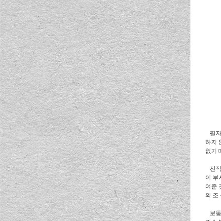
필자는
하지 
없기 
전작 
이 부
여준 
의 조
보통 