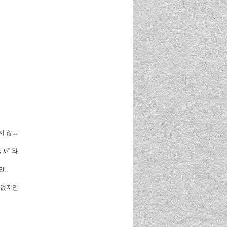
지 않고
자" 와
만,
 없지만