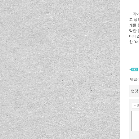
작가 
고 생
개를 
막한 
디테일
한 "
댓글(
먼댓