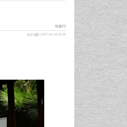
댓글(
0
)
심성
(
) l 2017-01-04 10:20