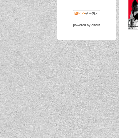
powered by
aladin