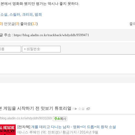
: 일본에서 영화화 됐지만 평가는 역시나 좋지 못하다.
소설
스릴러
크리피
범죄
,
,
,
0
)
먼댓글(
0
)
좋아요(
12
)
좋
글 주소 :
https://blog.aladin.co.kr/trackback/whdyddh/9599471
본 게임을 시작하기 전 맛보기 튜토리얼
ｌ
▶ 소설
//blog.aladin.co.kr/whdyddh/9033269
[전자책]
개를 데리고 다니는 남자 - 영화<더 드롭>의 원작 소설
데니스 루헤인 (역: 진희경) / 황금가지 / 2014년 9월