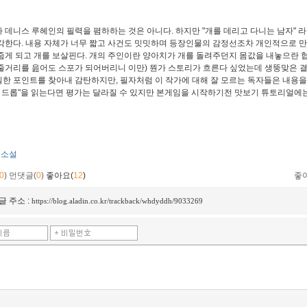
데니스 루헤인의 필력을 폄하하는 것은 아니다. 하지만 "개를 데리고 다니는 남자" 라
각한다. 내용 자체가 너무 짧고 사건도 밋밋하며 등장인물의 감정선조차 개인적으로 만
줍게 되고 개를 보살핀다. 개의 주인이란 양아치가 개를 돌려주던지 몸값을 내놓으란 
줄거리를 읊어도 스포가 되어버리니 이만) 뭔가 스토리가 흐른다 싶었는데 생뚱맞은 결
한 포인트를 찾아내 감탄하지만, 필자처럼 이 작가에 대해 잘 모르는 독자들은 내용을
더 드롭"을 읽는다면 평가는 달라질 수 있지만 본게임을 시작하기전 맛보기 튜토리얼에는 
소설
0
)
먼댓글(
0
)
좋아요(
12
)
좋
글 주소 :
https://blog.aladin.co.kr/trackback/whdyddh/9033269