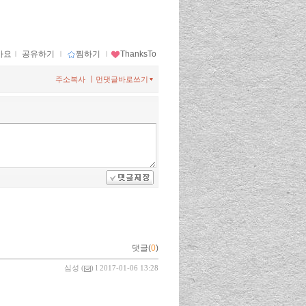
아요
ｌ
공유하기
ｌ
찜하기
ｌ
ThanksTo
ㅣ
주소복사
먼댓글바로쓰기
댓글(
0
)
심성
(
) l 2017-01-06 13:28