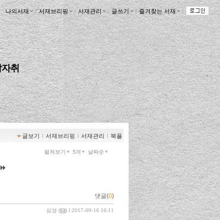
나의서재
ｌ
서재브리핑
ｌ
서재관리
ｌ
글쓰기
ｌ
즐겨찾는 서재
ｌ
발자취
글보기
ｌ
서재브리핑
ｌ
서재관리
ｌ
북플
펼쳐보기
5개
날짜순
댓글(
0
)
심성
(
) l 2017-09-16 16:11