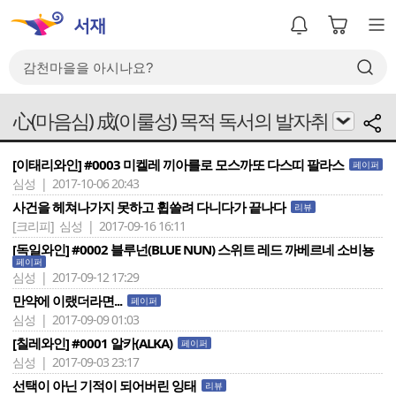
心(마음심) 成(이룰성) 목적 독서의 발자취
[이태리와인] #0003 미켈레 끼아를로 모스까또 다스띠 팔라스
페이퍼
심성 | 2017-10-06 20:43
사건을 헤쳐나가지 못하고 휩쓸려 다니다가 끝나다
리뷰
[크리피]
심성 | 2017-09-16 16:11
[독일와인] #0002 블루넌(BLUE NUN) 스위트 레드 까베르네 소비뇽
페이퍼
심성 | 2017-09-12 17:29
만약에 이랬더라면...
페이퍼
심성 | 2017-09-09 01:03
[칠레와인] #0001 알카(ALKA)
페이퍼
심성 | 2017-09-03 23:17
선택이 아닌 기적이 되어버린 잉태
리뷰