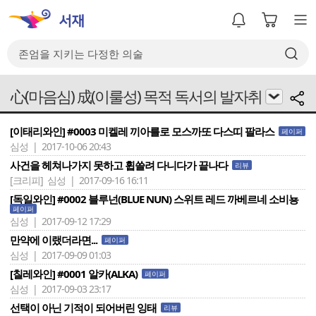
心(마음심) 成(이룰성) 목적 독서의 발자취
[이태리와인] #0003 미켈레 끼아를로 모스까또 다스띠 팔라스
페이퍼
심성 | 2017-10-06 20:43
사건을 헤쳐나가지 못하고 휩쓸려 다니다가 끝나다
리뷰
[크리피]
심성 | 2017-09-16 16:11
[독일와인] #0002 블루넌(BLUE NUN) 스위트 레드 까베르네 소비뇽
페이퍼
심성 | 2017-09-12 17:29
만약에 이랬더라면...
페이퍼
심성 | 2017-09-09 01:03
[칠레와인] #0001 알카(ALKA)
페이퍼
심성 | 2017-09-03 23:17
선택이 아닌 기적이 되어버린 잉태
리뷰