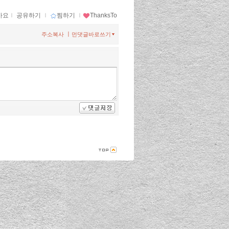
아요
ｌ
공유하기
ｌ
찜하기
ｌ
ThanksTo
ㅣ
주소복사
먼댓글바로쓰기