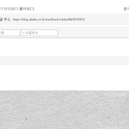
0
)
먼댓글(
0
)
좋아요(
2
)
좋
글 주소 :
https://blog.aladin.co.kr/trackback/whdyddh/8163631