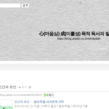
心(마음심) 成(이룰성) 목적 독서의 
https://blog.aladin.co.kr/whdyddh
인간과 초인
ｌ
▶ 희극
//blog.aladin.co.kr/whdyddh/8163631
인간과 초인
ㅣ
열린책들 세계문학 209
조지 버나드 쇼 지음, 이후지 옮김 / 열린책들 / 2013년 2월