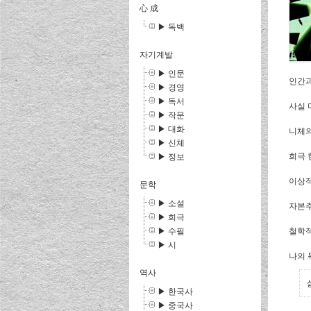
心 成
▶ 독백
자기계발
▶ 인문
인간과
▶ 경영
▶ 독서
사실 
▶ 작문
▶ 대화
니체의
▶ 신체
희극 
▶ 정보
이상적
문학
▶ 소설
자본주
▶ 희극
▶ 수필
철학적
▶ 시
나의 
역사
▶ 한국사
▶ 중국사