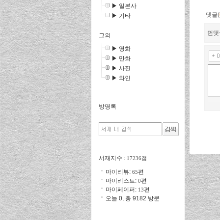
▶ 일본사
댓글(
▶ 기타
먼댓
그외
▶ 영화
▶ 만화
▶ 사진
▶ 와인
방명록
서재지수
: 17236점
마이리뷰:
편
65
마이리스트:
편
0
마이페이퍼:
편
13
오늘 0, 총 9182 방문