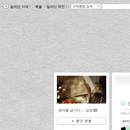
알라딘 서재
ｌ
북플
ｌ
알라딘 메인
ｌ
서재통합 검색
생각을 남기다... -
심성
https: