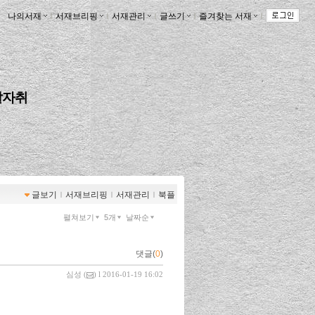
나의서재
ｌ
서재브리핑
ｌ
서재관리
ｌ
글쓰기
ｌ
즐겨찾는 서재
ｌ
발자취
글보기
ｌ
서재브리핑
ｌ
서재관리
ｌ
북플
펼쳐보기
5개
날짜순
댓글(
0
)
심성
(
) l 2016-01-19 16:02