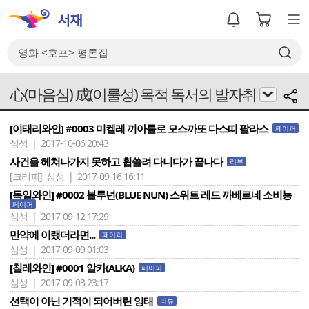
心(마음심) 成(이룰성) 목적 독서의 발자취
[이태리와인] #0003 미켈레 끼아를로 모스까또 다스띠 팔라스
페이퍼
심성 | 2017-10-06 20:43
사건을 헤쳐나가지 못하고 휩쓸려 다니다가 끝나다
리뷰
[크리피]
심성 | 2017-09-16 16:11
[독일와인] #0002 블루넌(BLUE NUN) 스위트 레드 까베르네 소비뇽
페이퍼
심성 | 2017-09-12 17:29
만약에 이랬더라면...
페이퍼
심성 | 2017-09-09 01:03
[칠레와인] #0001 알카(ALKA)
페이퍼
심성 | 2017-09-03 23:17
선택이 아닌 기적이 되어버린 잉태
리뷰