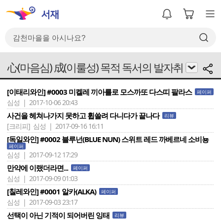
心(마음심) 成(이룰성) 목적 독서의 발자취
[이태리와인] #0003 미켈레 끼아를로 모스까또 다스띠 팔라스
페이퍼
심성 | 2017-10-06 20:43
사건을 헤쳐나가지 못하고 휩쓸려 다니다가 끝나다
리뷰
[크리피]
심성 | 2017-09-16 16:11
[독일와인] #0002 블루넌(BLUE NUN) 스위트 레드 까베르네 소비뇽
페이퍼
심성 | 2017-09-12 17:29
만약에 이랬더라면...
페이퍼
심성 | 2017-09-09 01:03
[칠레와인] #0001 알카(ALKA)
페이퍼
심성 | 2017-09-03 23:17
선택이 아닌 기적이 되어버린 잉태
리뷰