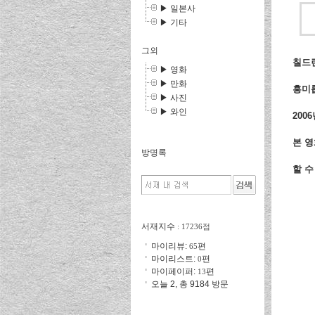
▶ 일본사
▶ 기타
그외
칠드
▶ 영화
▶ 만화
흥미롭
▶ 사진
▶ 와인
200
본 영
방명록
할 수
서재지수
: 17236점
마이리뷰:
편
65
마이리스트:
편
0
마이페이퍼:
편
13
오늘 2, 총 9184 방문