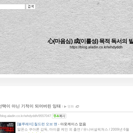
心(마음심) 成(이룰성) 목적 독서의 
https://blog.aladin.co.kr/whdyddh
선택이 아닌 기적이 되어버린 잉태
ｌ
▶ 영화
//blog.aladin.co.kr/whdyddh/9557047
[블루레이] 칠드런 오브 맨
- 아웃케이스 없음
알폰소 쿠아론 감독, 마이클 케인 외 출연 / 유니버설픽쳐스 / 2009년 6월