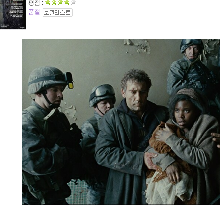
평점 :
품절