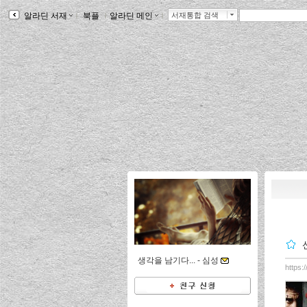
알라딘 서재
ｌ
북플
ｌ
알라딘 메인
ｌ
서재통합 검색
생각을 남기다... -
심성
https: