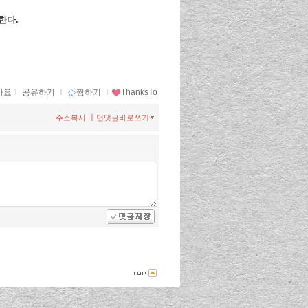
한다.
아요
ｌ
공유하기
ｌ
찜하기
ｌ
ThanksTo
ㅣ
주소복사
먼댓글바로쓰기