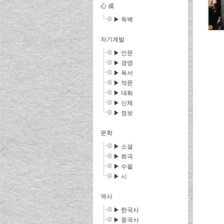
心 成
▶ 독백
자기계발
▶ 인문
▶ 경영
▶ 독서
▶ 작문
▶ 대화
▶ 신체
▶ 정보
문학
▶ 소설
▶ 희극
▶ 수필
▶ 시
역사
▶ 한국사
▶ 중국사