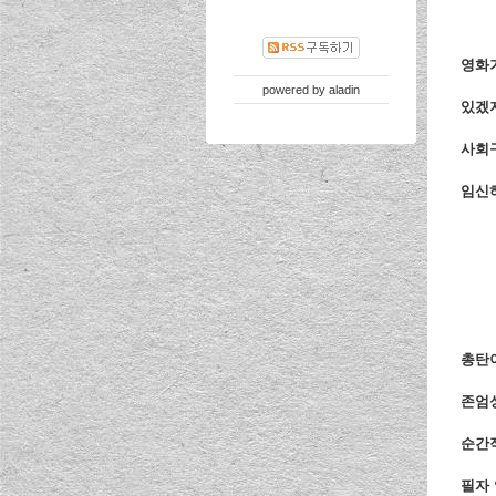
영화
powered by
aladin
있겠
사회구
임신하
총탄
존엄
순간
필자 