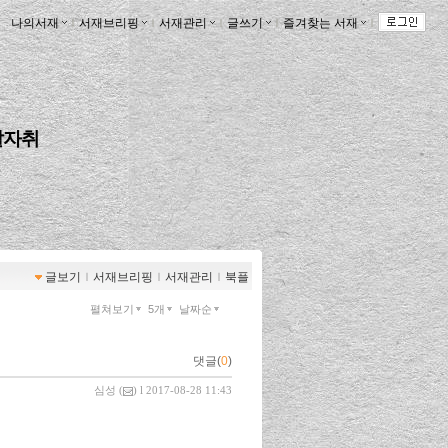
나의서재
ｌ
서재브리핑
ｌ
서재관리
ｌ
글쓰기
ｌ
즐겨찾는 서재
ｌ
발자취
글보기
ｌ
서재브리핑
ｌ
서재관리
ｌ
북플
펼쳐보기
5개
날짜순
댓글(
0
)
심성
(
) l 2017-08-28 11:43