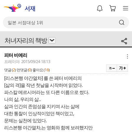
처녀자리의 책방
피터 비에리
메뉴
프레이야 2015/09/24 18:13
2
0
16
댓글 (
)
먼댓글 (
)
좋아요 (
)
[리스본행 야간열차] 를 쓴 페터 비에리의
[삶의 격]을 작년 첫날을 시작하며 읽었다.
파스칼 메르시어라는 또 다른 이름으로 썼다.
나의 삶, 우리의 삶‥
삶과 인간의 존엄성을 지키며 사는 삶에
대한 통찰이 인상적이었던 책이었고,
문제는 실천에 있었다.
리스본행 야간열차,는 영화와 함께 보려했지만