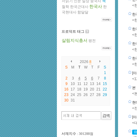
서읽기
인문
일상
중국사
책
<
한국사
철학
한국근대사
한
국현대사
함달달
한
<
한
프로덕트 태그
<
살림지식총서
평전
한
<
한
2026
8
<
S
M
T
W
T
F
S
1
[마
2
3
4
5
6
7
8
<1
9
10
11
12
13
14
15
본
16
17
18
19
20
21
22
<
23
24
25
26
27
28
29
30
31
현
<
[
<
서재지수
: 301288점