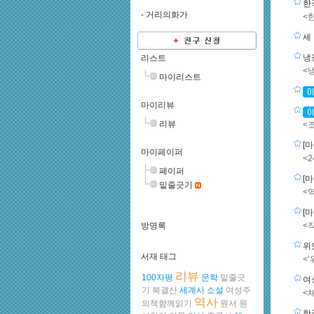
한
-
거리의화가
<
세
냉
리스트
<
마이리스트
마이리뷰
리뷰
<
[
마이페이퍼
<
페이퍼
[
밑줄긋기
<
[
방명록
<
위
서재 태그
<
리뷰
100자평
문학
밑줄긋
여
기
북결산
세계사
소설
여성주
<
역사
의책함께읽기
원서
원
한