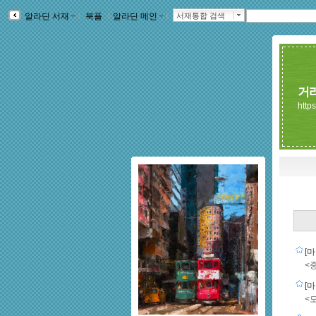
알라딘 서재
ｌ
북플
ｌ
알라딘 메인
ｌ
서재통합 검색
거
https
[
<
[
<