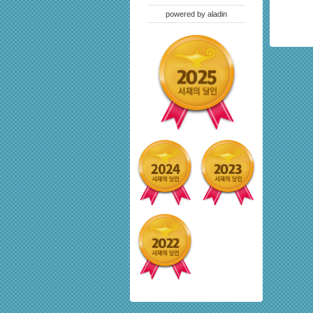
powered by
aladin