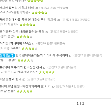
1945년 해방 직후사>
아시아 질서의 기원과 해석
(공감22 댓글0 먼댓글0)
동아시아 대분단체제론>
국의 근현대사를 통해 본 대한민국의 정체성
(공감28 댓글2 먼댓글0)
애국의 계보학>
한 미군과 한국 사회를 둘러싼 풍경
(공감26 댓글0 먼댓글0)
동맹의 풍경>
마이리뷰] 역사비평 144호
(공감18 댓글0 먼댓글0)
역사비평 144호>
한국 근대예술가들의 이야기에 주목하다
(공감17 댓글0 먼댓글0)
살롱 드 경성>
리뷰] 와다 하루키의 한국전쟁 전사
(공감19 댓글0 먼댓글0)
와다 하루키의 한국전쟁 전사>
트남 전쟁과 한국
(공감22 댓글0 먼댓글0)
리뷰] 베트남 전쟁 - 재정의되어야 할 기억
(공감24 댓글4 먼댓글0)
베트남 전쟁>
1
|
2