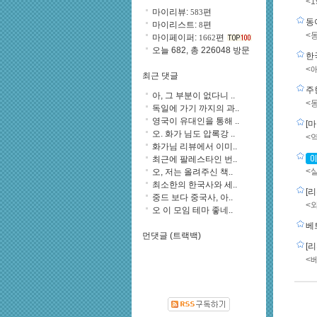
<
마이리뷰:
편
583
동
마이리스트:
편
8
<
마이페이퍼:
편
1662
오늘 682, 총 226048 방문
한
<
최근 댓글
주
아, 그 부분이 없다니 ..
<
독일에 가기 까지의 과..
영국이 유대인을 통해 ..
[
오. 화가 님도 압록강 ..
<
화가님 리뷰에서 이미..
최근에 팔레스타인 번..
<
오, 저는 올려주신 책..
최소한의 한국사와 세..
[
중드 보다 중국사, 아..
<
오 이 모임 테마 좋네..
베
먼댓글 (트랙백)
[
<