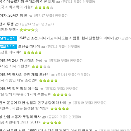
국 이데올로기와 근대화의 이론 체계
(공감11 댓글0 먼댓글0)
한국 사회과학의 기원>
 여자, 20세기의 봄
(공감17 댓글4 먼댓글0)
전과 투쟁
(공감14 댓글0 먼댓글0)
냉전과 투쟁>
1945년 조선, 떠나가고 떠나오는 사람들. 현재진행형의 이야기
(공감2
조선을 떠나며
(공감19 댓글4 먼댓글0)
조선을 떠나며>
마이리뷰] 24시간 시대의 탄생
(공감20 댓글0 먼댓글0)
24시간 시대의 탄생>
마이리뷰] 역사의 증인 재일 조선인
(공감14 댓글0 먼댓글0)
역사의 증인 재일 조선인>
마이리뷰] 작은 땅의 야수들
(공감22 댓글2 먼댓글0)
작은 땅의 야수들 (리커버 특별판)>
안부 운동에 대한 성찰과 연구방향에 대하여
(공감19 댓글2 먼댓글0)
‘위안부’, 더 많은 논쟁을 할 책임>
성 산업 노동자 투쟁의 역사
(공감20 댓글0 먼댓글0)
체공녀 연대기 1931~2011>
국 여성문학 선집 - 1990년대 성차화된 개인과 여성적 글쓰기
(공감18 댓글6 먼댓글0