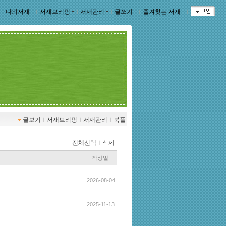
나의서재
ｌ
서재브리핑
ｌ
서재관리
ｌ
글쓰기
ｌ
즐겨찾는 서재
ｌ
글보기
ｌ
서재브리핑
ｌ
서재관리
ｌ
북플
전체선택
ｌ
삭제
작성일
2026-08-04
2025-11-13