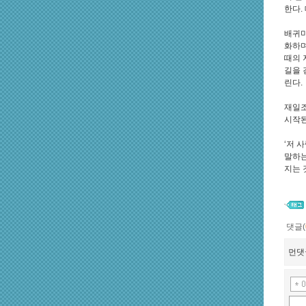
한다.
배귀미
화하며
때의 
길을 
린다.
재일조
시작된
‘저 
말하는
지는 것
댓글(
먼댓