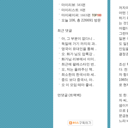
마이리뷰:
편
583
저자의
마이리스트:
편
8
어떤 
마이페이퍼:
편
1663
하기 
오늘 106, 총 226691 방문
는 것
어렵다
최근 댓글
그런데
아, 그 부분이 없다니 ..
일본 
독일에 가기 까지의 과..
도 일
영국이 유대인을 통해 ..
인임을
오. 화가 님도 압록강 ..
결정권
화가님 리뷰에서 이미..
최근에 팔레스타인 번..
조선 
오, 저는 올려주신 책..
다. 
최소한의 한국사와 세..
자 항
중드 보다 중국사, 아..
196
오 이 모임 테마 좋네..
로 현
먼댓글 (트랙백)
또 한
자 씨
셈이지
으로 
문금분
느라 