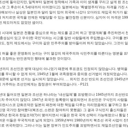
조선에 돌아갔지만, 일찍부터 일본에 정착해서 가족과 이미 생계를 꾸리고 살게 된 조
느덧 그 후손이 4, 5세대까지 이어졌다고). 일본에서는 ‘특별영주자’라는 자격을 가진
해보이나 실상은 일본인과 달리 일이 있어 외국에 나갔다 오더라도 재입국 허가가 필요
 저지르면 국적을 언제든 박탈당할 수 있는 불안정한 신분이다. 심지어 이 자격은 19
런 제도마저도 없었던 셈이다.
 시대에 일본은 천황을 중심으로 하는 제도를 공고히 하고 ‘문명개화’를 추진하면서 
(충성심이 있고 우수)한 국민’이라는 사고를 일반 사람들에게 주입했습니다. 구미를 본
도, 정치 제도에서는 구미와 같은 민주주의를 받아들이려 하지 않았습니다. 그것이 일본의
 허울 좋은 문명화의 논리는 구미 열강의 제국주의와 식민주의를 따른다는 명분을 표방
 조장하는 반인권적인 행태에 불과한 것이었다.
4년까지 조선인은 병역 대상이 아니었기 때문에 투표권도 인정되지 않았습니다. 병역
를 무시할 수 없게 되어, 1945년 1월에 귀족원령과 중의원 선거법이 개정되었습니다.
때문에 실제로 선거는 실시되지 않았습니다. … 외지인 조선 반도의 조선인은 1945년
 거주하는 조선인에게는 참정권이 부여되었습니다. - P121
0년대 들어오면 일본과 조선은 하나라는 ‘내선일체’를 표방했으나 1945년까지 조선
차 주어지지 않았다. 1947년 외국인 등록령이 발표되면서 조선인은 구식민지 사람들
프란시스코 강화조약은 일본의 패전에 대한 책임을 다루는 자리였음에도 불구하고 동서
진영 국가만 참여했다(북조선, 소련은 참여하지 못했음). 그 결과 구식민지 출신자들은
1965년 한국과 한일조약(?)이 맺어지면서 이들은 한국 국적 선택이 가능해졌으나 통일
려운 이들은 무국적자로 남게 되었다. 1959년부터 1980년까지 북조선 귀국 사업이 진
로 귀국하였다. 그러나 이는 일본 정부가 인도주의를 표방하면서도 재일조선인을 떠