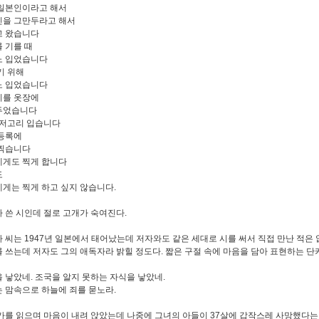
일본인이라고 해서
을 그만두라고 해서
고 왔습니다
 기를 때
노 입었습니다
기 위해
노 입었습니다
리를 옷장에
두었습니다
 저고리 입습니다
등록에
 찍습니다
게도 찍게 합니다
도
게는 찍게 하고 싶지 않습니다.
 쓴 시인데 절로 고개가 숙여진다.
 씨는 1947년 일본에서 태어났는데 저자와도 같은 세대로 시를 써서 직접 만난 적은
 쓰는데 저자도 그의 애독자라 밝힐 정도다. 짧은 구절 속에 마음을 담아 표현하는 
 낳았네. 조국을 알지 못하는 자식을 낳았네.
 맘속으로 하늘에 죄를 묻노라.
카를 읽으며 마음이 내려 앉았는데 나중에 그녀의 아들이 37살에 갑작스레 사망했다