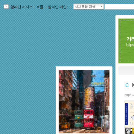
알라딘 서재
ｌ
북플
ｌ
알라딘 메인
ｌ
서재통합 검색
거
https
https: