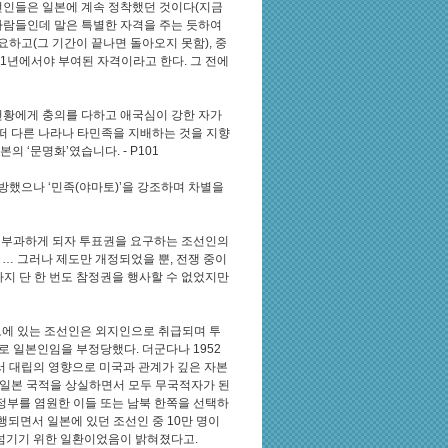
선인들은 일본에 계속 정착했던 것이다(지금
 사람들인데 말은 특별한 자격을 주는 듯하여
하고(그 기간이 끝나면 돌아오지 못함), 중
91년에서야 부여된 자격이라고 한다. 그 전에
천황에게 충의를 다하고 애국심이 강한 자가
떠 다른 나라나 타민족을 지배하는 것을 지향
 ‘문명화’였습니다. - P101
했으나 ‘민족(야마토)’을 강조하며 차별을
을 부과하게 되자 투표권을 요구하는 조선인의
 … 그러나 제도만 개정되었을 뿐, 전쟁 중이
까지 단 한 번도 참정권을 행사할 수 없었지만
반도에 있는 조선인은 외지인으로 취급되며 투
로 일본인임을 부정당했다. 더군다나 1952
 대립의 영향으로 미국과 관계가 깊은 자본
 일본 국적을 상실하면서 모두 무국적자가 된
 정부를 염원한 이들 또는 남북 한쪽을 선택하
행되면서 일본에 있던 조선인 중 10만 명이
넘기기 위한 일환이었음이 밝혀졌다고.