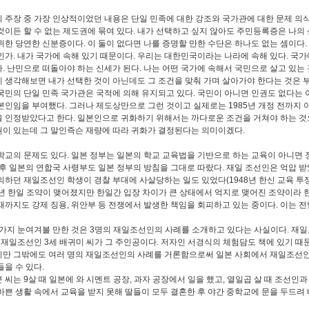
 주장 중 가장 인상적이었던 내용은 단일 민족에 대한 강조와 국가관에 대한 문제 의
것이든 할 수 없는 제도권에 묶여 있다. 내가 선택하고 싶지 않아도 주민등록증은 나의
위한 당연한 신분증이다. 이 둘이 없다면 나를 증명할 만한 수단은 하나도 없는 셈이다.
인가. 내가 국가에 속해 있기 때문이다. 우리는 대한민국이라는 나라에 속해 있다. 국
. 난민으로 떠돌아야 하는 신세가 된다. 나는 어떤 국가에 속해서 국민으로 살고 있는
 생각해보면 내가 선택한 것이 아닌데도 그 조건을 맞춰 가며 살아가야 한다는 것은 
국민의 단일 민족 국가관은 국적에 의해 유지되고 있다. 국민이 아니면 인권도 없다는 
본인임을 부여했다. 그러나 제도상만으로 그런 것이고 실제로는 1985년 개정 전까지
 인정받았다고 한다. 일본인으로 귀화하기 위해서는 까다로운 조건을 거쳐야 하는 것
이 있는데 그 말인즉슨 재량에 따라 귀화가 결정된다는 의미이겠다.
학교의 문제도 있다. 일본 정부는 일본의 학교 교육법을 기반으로 하는 교육이 아니면 
전후 일본의 연합국 사령부도 일본 정부의 방침을 그대로 따랐다. 재일 조선인은 억압 
의하던 재일조선인 학생이 경찰 부대에 사살당하는 일도 있었다(1948년 한신 교육 투쟁
5년 한일 조약이 맺어졌지만 한일간 입장 차이가 큰 상태에서 억지로 맺어진 조약이라 한
재까지도 강제 징용, 위안부 등 전쟁에서 발생한 책임을 회피하고 있는 중이다. 이는 
 가지 눈여겨볼 만한 것은 3명의 재일조선인의 사례를 소개하고 있다는 사실이다. 재일조
, 재일조선인 3세 배귀미 씨가 그 주인공이다. 저자인 서경식의 체험담도 책에 있기 
만 그밖에도 여러 명의 재일조선인의 사례를 거론함으로써 일본 사회에서 재일조선인
들을 수 있다.
 씨는 9살 때 일본에 와 시멘트 공장, 과자 공장에서 일을 했고, 열일곱 살 때 조선인
바쁜 생활 속에서 교육을 받지 못해 딸들이 모두 결혼한 후 야간 중학교에 문을 두드려