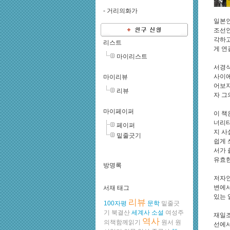
-
거리의화가
일본인
조선인
각하고
리스트
게 연
마이리스트
서경식
사이에
마이리뷰
어보지
리뷰
자 그
마이페이퍼
이 책
너리티
페이퍼
지 사
밑줄긋기
쉽게 
서가 
유효한
방명록
저자인
변에서
서재 태그
있는 
리뷰
100자평
문학
밑줄긋
기
북결산
세계사
소설
여성주
재일조
역사
의책함께읽기
원서
원
선에서