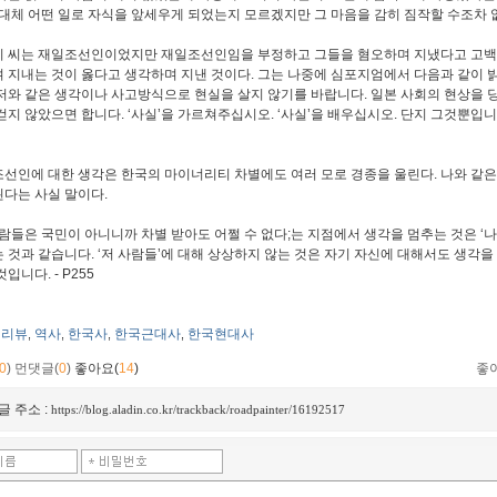
 대체 어떤 일로 자식을 앞세우게 되었는지 모르겠지만 그 마음을 감히 짐작할 수조차 
 씨는 재일조선인이었지만 재일조선인임을 부정하고 그들을 혐오하며 지냈다고 고백한
 지내는 것이 옳다고 생각하며 지낸 것이다. 그는 나중에 심포지엄에서 다음과 같이 밝
저와 같은 생각이나 사고방식으로 현실을 살지 않기를 바랍니다. 일본 사회의 현상을
걷지 않았으면 합니다. ‘사실’을 가르쳐주십시오. ‘사실’을 배우십시오. 단지 그것뿐입니
선인에 대한 생각은 한국의 마이너리티 차별에도 여러 모로 경종을 울린다. 나와 같
다는 사실 말이다.
사람들은 국민이 아니니까 차별 받아도 어쩔 수 없다;는 지점에서 생각을 멈추는 것은 
 것과 같습니다. ‘저 사람들’에 대해 상상하지 않는 것은 자기 자신에 대해서도 생각을
입니다. - P255
리뷰
역사
한국사
한국근대사
한국현대사
,
,
,
,
0
)
먼댓글(
0
)
좋아요(
14
)
좋
글 주소 :
https://blog.aladin.co.kr/trackback/roadpainter/16192517