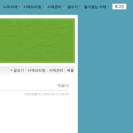
나의서재
ｌ
서재브리핑
ｌ
서재관리
ｌ
글쓰기
ｌ
즐겨찾는 서재
ｌ
글보기
ｌ
서재브리핑
ｌ
서재관리
ｌ
북플
댓글(
0
)
거리의화가
l 2025-01-31 16:04