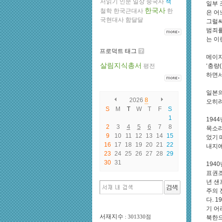
서읽기
인문
일상
중국사
책
일부 
한국사
철학
한국근대사
한
은 어
국현대사
함달달
그럴싸
범죄를
는 이
프로덕트 태그
메이지
살림지식총서
평전
‘충량
하면서
일본의
2026
8
오히려
S
M
T
W
T
F
S
1
194
2
3
4
5
6
7
8
목소리
9
10
11
12
13
14
15
었기 
16
17
18
19
20
21
22
내지에
23
24
25
26
27
28
29
30
31
194
표권조
년 샌
주의 
다. 
기 어
서재지수
: 301330점
북한으