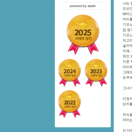
나는 
powered by
aladin
조선인
배타
아이를
기모
집 얻
기모
저고
넣어
이제,
외인 
지문
아이에
그래
손주에
그녀가
이정자
단카를
자식을
어미는
이 단