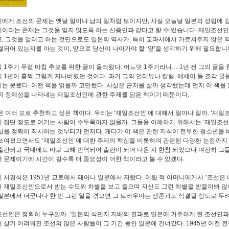
에게 조선의 문제는 옛날 일이나 남의 일처럼 보이지만, 사실 오늘날 일본의 성립에 깊
이라는 존재는 그것을 잊지 않도록 하는 산증인과 같다고 할 수 있습니다. 재일조선인과
, 그것을 알려고 하는 것만으로도 일본의 역사가, 특히 교과서에서 가르쳐주지 않은 
결되어 있는지를 아는 것이, 앞으로 당신이 나아가야 할 ‘앞’을 생각하기 위해 필요합니다. 
 1주기 무렵 마침 추모를 위한 글이 올라왔다. 어느덧 1주기라니… 1년 전 그의 글을
 1년이 훌쩍 그렇게 지나버렸던 것이다. 과거 그의 인터뷰나 칼럼, 에세이 등 조각 글
는 못했다. 어떤 책을 읽을까 고민했다. 사실은 근저를 살까 생각했는데 먼저 이 책을
의 정체성을 나타내는 재일조선인에 관한 주제를 담은 책이기 때문이다.
은 여러 모로 추천하고 싶은 책이다. 우리는 ‘재일조선인’에 대해서 얼마나 알까. ‘재
 집단 정도로 여기는 사람이 수두룩하지 않을까. 그들을 이해하기 위해서는 ‘재일조선
실을 정확히 직시하는 것부터가 먼저다. 게다가 이 책은 관련 지식이 전무한 청소년을 
쓰여졌으면서도 ‘재일조선인’에 대한 주제의 핵심을 비롯하여 관련된 다양한 논점까지 파
출간되고 국내에도 바로 그해 번역되어 출판이 되어 나온 지 한참 되었으나 여전히 그
 문제이기에 시간이 갈수록 더 중요성이 더한 책이라고 볼 수 있겠다.
 서경식은 1951년 교토에서 태어나 일본에서 자랐다. 어릴 적 어머니에게서 “조선은 
 재일조선인으로서 받는 수모와 차별을 보고 들으며 자신도 그런 차별을 받을까봐 많
일본에서 더군다나 한 번 그런 일을 겪으면 그 트라우마는 생존과도 직결될 정도로 두
선인은 정확히 누구일까. ‘일본의 식민지 지배의 결과로 일본에 거주하게 된 조선인과 
 살기 어려워진 조선의 많은 사람들이 그 기간 동안 일본에 건너갔다. 1945년 이전