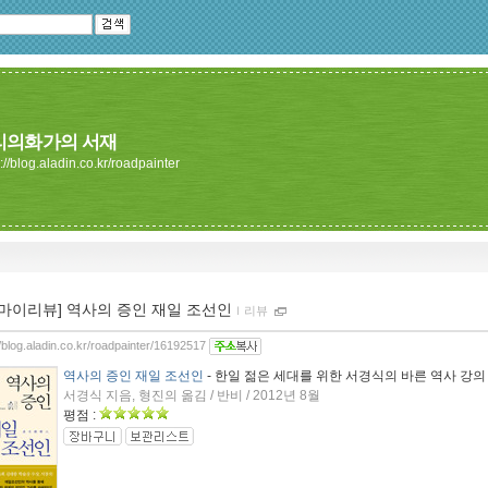
리의화가의 서재
://blog.aladin.co.kr/roadpainter
[마이리뷰] 역사의 증인 재일 조선인
ｌ
리뷰
//blog.aladin.co.kr/roadpainter/16192517
역사의 증인 재일 조선인
- 한일 젊은 세대를 위한 서경식의 바른 역사 강의
서경식 지음, 형진의 옮김 / 반비 / 2012년 8월
평점 :