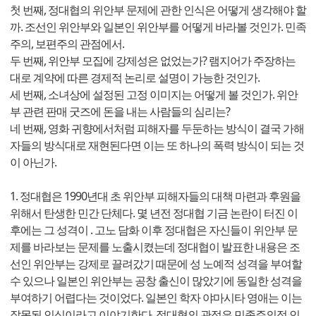
첫 번째, 정대협의 위안부 문제에 관한 인식은 어떻게 생각해야 할
까. 조선인 위안부와 일본인 위안부를 어떻게 바라볼 것인가. 민족
주의, 보편주의 관점에서.
두 번째, 위안부 모집에 강제성은 없었는가? 램지어가 주장하는
대로 계약에 따른 경제적 논리로 설명이 가능한 것인가.
세 번째, 소녀상에 설정된 고정 이미지는 어떻게 볼 것인가. 위안
부 관련 판매 굿즈에 돈을 내는 사람들의 심리는?
네 번째, 영화 귀향에서처럼 피해자를 두둔하는 방식이 결국 가해
자들의 방식대로 재현된다면 이는 또 하나의 폭력 방식이 되는 것
이 아닌가.
1. 정대협은 1990년대 초 위안부 피해자들의 대책 마련과 후원을
위해서 탄생한 민간 단체다. 몇 년전 정대협 기금 논란이 터진 이
후에는 그 성격이 . 고노 담화 이후 정대협은 자신들이 위안부 문
제를 바라보는 문제를 노출시켰는데 정대협이 발표한 내용은 조
선인 위안부는 강제로 끌려갔기 때문에 성 노예적 성격을 부여할
수 있으나 일본인 위안부는 공창 출신이 많았기에 동일한 성격을
부여하기 어렵다는 것이었다. 일본인 학자 야마시타 영애는 이는
잘못된 인식이라고 이야기한다. 정대협의 관점은 민족주의적 인