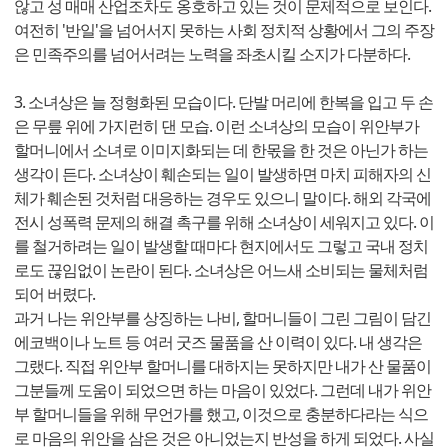
않고 성 매매 산업조차도 옹호하고 있는 것이 문제적으로 보인다.
여전히 '반일'을 넘어서지 못하는 사회 정치적 상황에서 그의 주장
은 민족주의를 넘어서려는 노력을 좌초시킬 소지가 다분하다.
3. 소녀상은 늘 정형화된 모습이다. 단발 머리에 한복을 입고 두 손
은 무릎 위에 가지런히 댄 모습. 이런 소녀상의 모습이 위안부가
할머니에서 소녀로 이미지화되는 데 한몫을 한 것은 아닌가 하는
생각이 든다. 소녀상이 훼손되는 일이 발생하면 마치 피해자의 신
체가 훼손된 것처럼 대응하는 경우도 있으니 말이다. 해외 각국에
전시 성폭력 문제의 해결 촉구를 위해 소녀상이 세워지고 있다. 이
를 철거하려는 일이 발생할 때마다 현지에서도 그렇고 국내 정치
로도 끊임없이 논란이 된다. 소녀상은 어느새 소비되는 물체처럼
되어 버렸다.
과거 나는 위안부를 상징하는 나비, 할머니들이 그린 그림이 담긴
에코백이나 노트 등 여러 굿즈 물품을 산 이력이 있다. 내 생각은
그랬다. 직접 위안부 할머니를 대하지는 못하지만 내가 산 물품이
그분들께 도움이 되었으면 하는 마음이 있었다. 그런데 내가 위안
부 할머니들을 위해 무언가를 했고, 이것으로 충분하다라는 식으
로 마음의 위안을 삼은 것은 아니었는지 반성을 하게 되었다. 사실