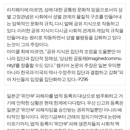
리지웨이에 따르면, 성에 대한 공통된 문화적 믿음으로서의 성
별 고정관념은 사회에서 성별 관계의 물질적 구조를 만들어내
는 암묵적인 문화적 규칙, 다시 말해 공유 지식으로 작동하고
있다. 이러한 공유 지식이 다시금 사회적 관계와 게임적 규칙을
만들어내는 원리로 작동하면서 성별 불평등을 강화하고 있다
는것이 그의 주장이다.
마이클 최에 따르면, "공유 지식은 집단적 조정을 도울뿐만 아
니라 집단과 집단적 정체성, ‘상상된 공동체(imaginedcommu
nity)‘를 창출할 수도 있다." 램지어 논문의 주장은 일본 우익뿐
아니라 한국과 미국의 역사 수정주의 집단과 결합하고 강화"되
어 자신들의 입장을 집단화하고 있다.
- P296
일본군 ‘위안부‘ 피해자를 법적 등록의 대상으로 범주화하고 거
기에 안착한 상황은 현재 한계에 다다랐다. 우선 신고와 등록은
일본군 ‘위안부‘ 피해자임을 승인받는 권위적일뿐만 아니라 배
타적인 형식이다. 국민기금부터 근래의 정의기억연대 논란에
이르기까지, 법적 등록이 ‘위안부‘ 피해 생존자들의 사회적 맥