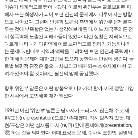
이슈가 세계적으로 뻗어나갔다. 이로써 위안부는 글로벌화된 피
해자 또는 희생자가 되어 보편 인권의 문제에서 다루어지는 방향
으로 나아갔다. 그런데 인권과 보편성 측면에서 위안부 문제를 다
루는 것에 부족함은 없는가 생각해보게 된다. 어느 제국주의든 전
시 성폭력에 노출된 피해자들이 있었다. 다만 상황은 지역적으로
다르게 나타나기 마련인데 이를 보편적으로 정리가 가능하냐 하
는 문제다. 반대로 지역과 맥락을 고려하면 보편 인권과 폭력에 대
한 피해의 문제에 대한 고민을 모으지 못한다는 단점이 생긴다. 글
로벌 보편적 관점은 좋으나 차별되고 배제되는 소수자에 대한 고
려가 있어야 할 것이라는 필진의 말에 공감했다.
향후 위안부 담론은 어떤 방향으로 나아가야 할까. 이제 정말 다양
한 시각에서 고민해볼 때가 되었다.
1991년 이전 ‘위안부‘ 담론은 당사자가 드러나지 않은채 주로 재
현/표상(re-presentation)으로만 존재했다. 익히 알려져 있듯, 재
현/표상은 어떤 실재를 다시 (re, 再) 앞에 존재하게(presentation,
現) 하는 것을 의미한다. 이때 표상은 문체, 수사적 표현법, 설명의