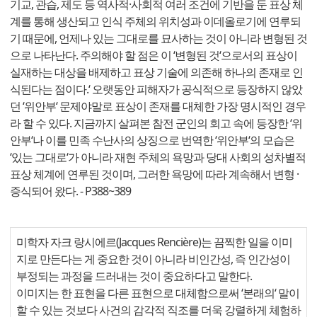
기교, 관습, 제도 등 역사적·사회적 여러 조건에 기반을 둔 표상 체
계를 통해 생산되고 인식 주체의 위치성과 이데올로기에 연루되
기 때문에, 언제나 있는 그대로를 묘사하는 것이 아니라 변형된 것
으로 나타난다. 주의해야 할 점은 이 ‘변형된 것‘으로서의 표상이
실재하는 대상을 배제하고 표상 기술에 의존해 하나의 존재로 인
식된다는 점이다.‘ 오랫동안 피해자가 공식적으로 등장하지 않았
던 ‘위안부‘ 문제야말로 표상이 존재를 대체한 가장 명시적인 경우
라 할 수 있다. 지금까지 살펴본 참전 군인의 회고 속에 등장한 ‘위
안부‘나 이를 민족 수난사의 상징으로 번역한 ‘위안부‘의 모습은
‘있는 그대로‘가 아니라 재현 주체의 욕망과 당대 사회의 성차별적
표상 체계에 연루된 것이며, 그러한 욕망에 따라 계속해서 변형 ·
증식되어 왔다. - P388~389
미학자 자크 랑시에르(Jacques Rencière)는 끔찍한 일을 이미
지로 만든다는 게 중요한 것이 아니라 비인간성, 즉 인간성이
부정되는 과정을 드러내는 것이 중요하다고 말한다.
이미지는 한 표현을 다른 표현으로 대체함으로써 ‘본래의‘ 말이
할 수 있는 것보다 사건의 감각적 직조를 더욱 강렬하게 체험하