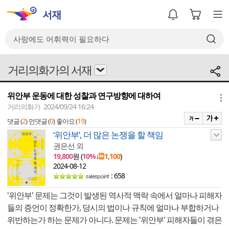
거리의화가의 서재
위안부 운동에 대한 성찰과 연구방향에 대하여
메뉴
거리의화가 2024/09/24 16:24
2
0
19
댓글 (
)
먼댓글 (
)
좋아요 (
)
‘위안부’, 더 많은 논쟁을 할 책임
권은선 외
19,800
원 (
10%
↓
1,100
)
2024-08-12
: 658
'위안부' 문제는 그것이 발생된 역사적 맥락 속에서 얼마나 피해자
들의 증언이 정확한가, 당시의 법이나 규칙에 얼마나 부합하거나
위반하는가 하는 문제가 아니다. 문제는 '위안부' 피해자들이 겪은