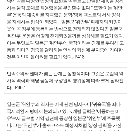
락에 따른 다양한 입장의 표현을 억누르고 단일한 대응을 강제
하는 물적 토대로 작용했음을 부인할수 없다." 또한 이는 ‘위안
부‘ 운동의 대중화를 자극했던 문학/영화 텍스트의 서사 양식
을 지배하는 형식이 되었다." 일본군 ‘위안부‘ 피해자의 커밍아
웃이 꼭 정부에 등록하는 방식으로 전개되지 않았다면 일본군
‘위안부‘ 운동은 어떻게 전개되었을까를 상상해볼 필요가 있다.
이는 무엇보다 일본군 ‘위안부‘에 국적이라는 경계를 부여해 고
통과 의미의 경중을 달리하는 인식의 형성에 부지중에 기여한
것은 아닌지 돌이켜볼 필요가 있다.
- P418
민족주의와 젠더가 맺는 관계는 상황적이다. 그것은 로컬의 역
사적 맥락과 해당 공동체 구성원의 행위성에 따라 크게 달라진
다.
- P462
일본군 ‘위안부‘의 역사는 이제 관련 당사자나 ‘귀속국‘을 떠나
국제적인 지평에서 논의되고 있다. 캐럴 글럭은 ‘이동하는 비
유‘로서 글로벌 기억 경관에 등장한 일본군 ‘위안부‘에 주목했
다. 그는 ‘위안부‘가 홀로코스트 희생자처럼 ‘상징 권력‘을 가진