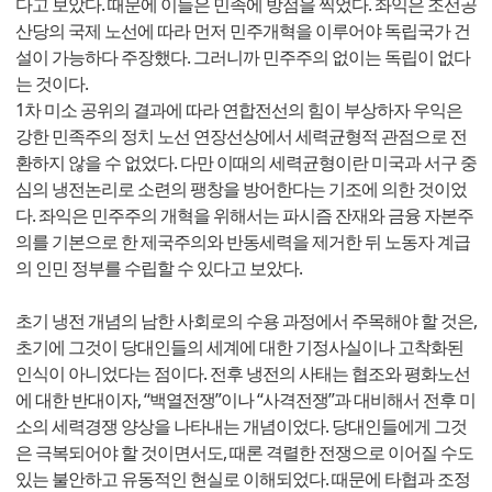
다고 보았다. 때문에 이들은 민족에 방점을 찍었다. 좌익은 조선공
산당의 국제 노선에 따라 먼저 민주개혁을 이루어야 독립국가 건
설이 가능하다 주장했다. 그러니까 민주주의 없이는 독립이 없다
는 것이다.
1차 미소 공위의 결과에 따라 연합전선의 힘이 부상하자 우익은
강한 민족주의 정치 노선 연장선상에서 세력균형적 관점으로 전
환하지 않을 수 없었다. 다만 이때의 세력균형이란 미국과 서구 중
심의 냉전논리로 소련의 팽창을 방어한다는 기조에 의한 것이었
다. 좌익은 민주주의 개혁을 위해서는 파시즘 잔재와 금융 자본주
의를 기본으로 한 제국주의와 반동세력을 제거한 뒤 노동자 계급
의 인민 정부를 수립할 수 있다고 보았다.
초기 냉전 개념의 남한 사회로의 수용 과정에서 주목해야 할 것은,
초기에 그것이 당대인들의 세계에 대한 기정사실이나 고착화된
인식이 아니었다는 점이다. 전후 냉전의 사태는 협조와 평화노선
에 대한 반대이자, “백열전쟁”이나 “사격전쟁”과 대비해서 전후 미
소의 세력경쟁 양상을 나타내는 개념이었다. 당대인들에게 그것
은 극복되어야 할 것이면서도, 때론 격렬한 전쟁으로 이어질 수도
있는 불안하고 유동적인 현실로 이해되었다. 때문에 타협과 조정