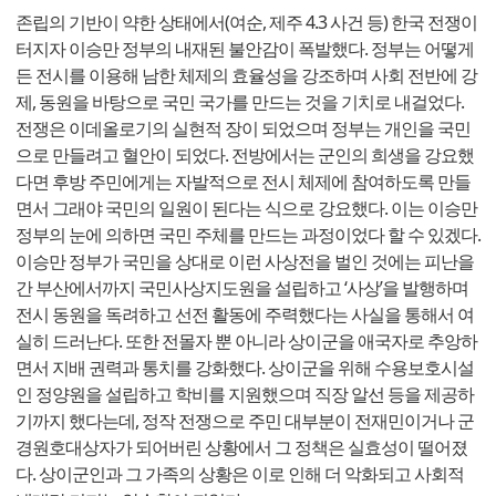
존립의 기반이 약한 상태에서(여순, 제주 4.3 사건 등) 한국 전쟁이
터지자 이승만 정부의 내재된 불안감이 폭발했다. 정부는 어떻게
든 전시를 이용해 남한 체제의 효율성을 강조하며 사회 전반에 강
제, 동원을 바탕으로 국민 국가를 만드는 것을 기치로 내걸었다.
전쟁은 이데올로기의 실현적 장이 되었으며 정부는 개인을 국민
으로 만들려고 혈안이 되었다. 전방에서는 군인의 희생을 강요했
다면 후방 주민에게는 자발적으로 전시 체제에 참여하도록 만들
면서 그래야 국민의 일원이 된다는 식으로 강요했다. 이는 이승만
정부의 눈에 의하면 국민 주체를 만드는 과정이었다 할 수 있겠다.
이승만 정부가 국민을 상대로 이런 사상전을 벌인 것에는 피난을
간 부산에서까지 국민사상지도원을 설립하고 ‘사상’을 발행하며
전시 동원을 독려하고 선전 활동에 주력했다는 사실을 통해서 여
실히 드러난다. 또한 전몰자 뿐 아니라 상이군을 애국자로 추앙하
면서 지배 권력과 통치를 강화했다. 상이군을 위해 수용보호시설
인 정양원을 설립하고 학비를 지원했으며 직장 알선 등을 제공하
기까지 했다는데, 정작 전쟁으로 주민 대부분이 전재민이거나 군
경원호대상자가 되어버린 상황에서 그 정책은 실효성이 떨어졌
다. 상이군인과 그 가족의 상황은 이로 인해 더 악화되고 사회적