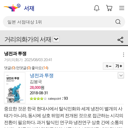
거리의화가의 서재
냉전과 투쟁
메뉴
거리의화가 2025/08/03 20:41
0
0
14
댓글 (
)
먼댓글 (
)
좋아요 (
)
냉전과 투쟁
김봉국
28,000
원
2018-08-31
: 93
중요한 것은 한국 현대사에서 탈식민화와 세계 냉전이 별개의 사
태가 아니라, 동시에 상호 뒤엉켜 전개된 것으로 접근하는 시각의
전환이 필요하다. 과거 탈식민 연구와 냉전연구 상호 간에 소통의