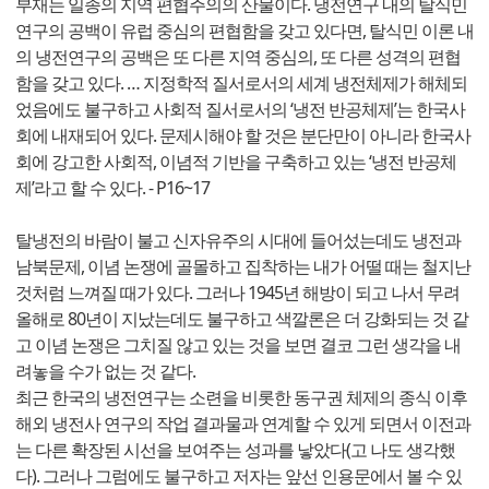
부재는 일종의 지역 편협주의의 산물이다. 냉전연구 내의 탈식민
연구의 공백이 유럽 중심의 편협함을 갖고 있다면, 탈식민 이론 내
의 냉전연구의 공백은 또 다른 지역 중심의, 또 다른 성격의 편협
함을 갖고 있다. … 지정학적 질서로서의 세계 냉전체제가 해체되
었음에도 불구하고 사회적 질서로서의 ‘냉전 반공체제’는 한국사
회에 내재되어 있다. 문제시해야 할 것은 분단만이 아니라 한국사
회에 강고한 사회적, 이념적 기반을 구축하고 있는 ‘냉전 반공체
제’라고 할 수 있다. - P16~17
탈냉전의 바람이 불고 신자유주의 시대에 들어섰는데도 냉전과
남북문제, 이념 논쟁에 골몰하고 집착하는 내가 어떨 때는 철지난
것처럼 느껴질 때가 있다. 그러나 1945년 해방이 되고 나서 무려
올해로 80년이 지났는데도 불구하고 색깔론은 더 강화되는 것 같
고 이념 논쟁은 그치질 않고 있는 것을 보면 결코 그런 생각을 내
려놓을 수가 없는 것 같다.
최근 한국의 냉전연구는 소련을 비롯한 동구권 체제의 종식 이후
해외 냉전사 연구의 작업 결과물과 연계할 수 있게 되면서 이전과
는 다른 확장된 시선을 보여주는 성과를 낳았다(고 나도 생각했
다). 그러나 그럼에도 불구하고 저자는 앞선 인용문에서 볼 수 있