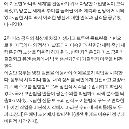
에 기초한 ‘하나의 세계’를 건설하기 위해 다양한 개입방식이 모색
되었고, 양분된 세계의 추이를 둘러싼 여러 예측과 전망이 제시되
었다. 남한 사회 역시 이러한 냉전에 대한 인식과 감각을 공유했
다. - P210
2차 미소 공위의 협상에 차질이 생기고 트루먼 독트린을 기반으
로 한 미국의 대외 정책이 발표되자 이승만과 한민당 세력 중심 세
력은 단정 노선을 명확히 하게 된다. 반면 좌익은 2차 미소 공위가
결렬되고 유엔 총회에서 남북 총선거안이 가결되자 미국을 비판
한다.
이승만 정부는 냉전 담론을 이용하여 이데올로기 작업을 시작한
다. 정부의 시책이나 활동, 내외 정세를 국민에게 선전하고 교양하
기 위해 주보를 발행함으로써 냉전적 시각을 주입시키고 확산시
켰다. 국가 보안법을 만들어 공산주의를 박멸하고 적색 분자를 퇴
출하고자 했다. 남한 신문 보도의 인식도 이분법적 구도로 변화한
다. 이런 작업을 비판적 시각에서 바라본 우파 내 세력들(중도 우
파 소장파)은 해당 노선에서 탈피한다(냉전 후에도 이승만 정부에
비판적 시각 견지).