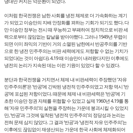
냉대만 커지는 악순환이 되었다.
이처럼 한국전쟁은 남한 사회를 냉전 체제로 더 가속화하는 계기
가 되었고 이승만의 지배 안정화를 꾀하는 기회가 되기도 했다. 다
만 이승만 정부는 전시 때 무능하고 부패하여 정치적으로 비판 세
력으로부터 끊임없는 칼날을 받아야했다. 그러나 1949년 무렵이
되면 이미 좌익의 기반이 거의 소멸된 남한에서 반공주의를 기반
으로 한 냉전 민주주의는 비판 세력에게도 저항할 수 없는 기치가
되었다(는 것이 아쉽다). 4.19 때 이승만이 내려왔다지만 이후에도
냉전의 논리가 지속된 데는 이런 기원이 있었다 할 수 있겠다.
분단과 한국전쟁을 거치면서 체제 내 비판세력이 주장했던 ‘자유
민주주의론’은 ‘반공’에 긴박된 냉전적 민주주의였고 저항 역시 ‘반
공’에 포섭된 저항이었다. 때문에 체제 내 비판세력은 ‘반공’에 기
초한 이승만 정권 자체를 위협할 수 있었고 실제 1960년 4.19를 통
해 ‘자유 민주주의’의 실현을 주장하는 가운데 붕괴시킬 수 있었지
만, ‘반공’과 그것에 밀착된 ‘냉전적 민주주의’의 정당성과 논리는
전혀 문제 삼지 않았다. 그 결과 ‘반공’과 ‘냉전적 자유 민주주의’는
이후에도 끊임없이 재생산되는 가운데 한국 사회에 체제화되어