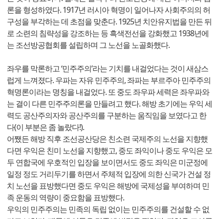
론을 형성하였다. 1917년 러시아 혁명이 일어나자 사회주의의 허
구성을 부각하는 데 초점을 맞춘다. 1925년 치안유지법을 만든 뒤
로 소련의 침략성을 강조하는 등 흑색전선을 강화했고 1938년에
는 조선방공협회를 설립하며 그 노선을 노골화했다.
좌우를 막론하고 ‘민주주의’라는 기치를 내걸었다는 것이 새삼스
럽게 느껴졌다. 우파는 자유 민주주의, 좌파는 부르주아 민주주의
혁명론이라는 명칭을 내걸었다. 또 중도 좌우파 세력은 좌우파와
는 결이 다른 민주주의론을 만들려고 했다. 해방 초기에는 우익 세
력도 공산주의자와 공산주의를 구분하는 움직임을 보였다고 한
다(이 부분은 좀 놀랐다!).
어쨌든 해방 직후 조선공산당은 친소련 국제주의 노선을 지향했
다면 우익은 친미 노선을 지향했고, 중도 좌익이나 중도 우익은 모
두 연합국에 우호적인 입장을 보이면서도 중도 좌익은 미군정에
일정 정도 거리두기를 하면서 주체적 입장에 의한 신국가 건설 정
치 노선을 표방했다면 중도 우익은 해방에 국제성을 부여하며 민
족 운동의 역량이 중요함을 표방했다.
우익의 민주주의는 민족의 독립 없이는 민주주의를 건설할 수 없