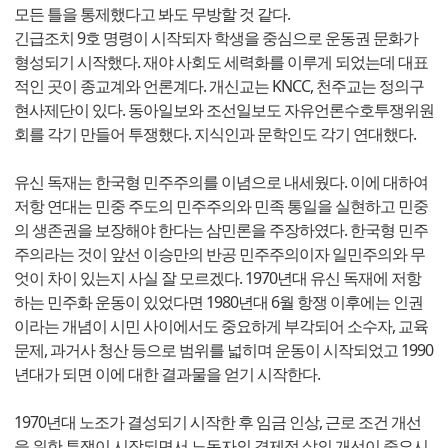
모든 틀을 통제했다고 봐도 무방할 것 같다.
긴급조치 9호 명령이 시작되자 학생을 중심으로 운동권 문화가
형성되기 시작했다. 재야 사회도 세력화를 이루게 되었는데 대표
적인 곳이 종교계와 언론계다. 개신교는 KNCC, 천주교는 정의구
현사제단이 있다. 동아일보와 조선일보도 자유언론수호투쟁위원
회를 각기 만들어 투쟁했다. 지식인과 문학인도 각기 연대했다.
유신 독재는 한국형 민주주의를 이념으로 내세웠다. 이에 대하여
저항 연대는 민중 주도의 민주주의와 민족 통일을 실현하고 민중
의 생존권을 보장해야 한다는 삼민론을 주장하였다. 한국형 민주
주의라는 것이 앞선 이승만의 반공 민주주의이자 일민주의와 무
엇이 차이 있는지 사실 잘 모르겠다. 1970년대 유신 독재에 저항
하는 민주화 운동이 있었다면 1980년대 6월 항쟁 이후에는 인권
이라는 개념이 시민 사이에서도 중요하게 부각되어 소수자, 교육
문제, 과거사 청산 등으로 범위를 넓히며 운동이 시작되었고 1990
년대가 되면 이에 대한 결과물을 얻기 시작한다.
1970년대 노조가 결성되기 시작한 후 임금 인상, 근로 조건 개선
을 위한 투쟁이 시작되면서 노동자의 경제적 삶의 개선이 중요시