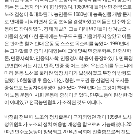
되는 등 노동자 의식이 향상되었다. 1980년대 들어서면 전국으로
노조 결성이 확대화된다. 농민들도 1980년대 농축산물 개방 문제
로 연대를 시작하면서 운동 조직을 결성하였고 이들은 민주화 운
동에도 참여하였다. 경제 개발의 그늘 아래 빈민들이 생겨났으나
이들의 삶에 대한 문제에는 누구도 귀를 기울여주지 않았고 이들
은 판자촌 철거 반대 운동 등 스스로 목소리를 높였다. 1980년대
는 그야말로 민중의 시대였는데 그에 맞춰 민중문학론, 민중신학
론, 민중사회학, 민중역사학, 민중경제학 등이 등장하였다. 민족청
년연합에서는 시민, 민족, 민중 중 어느 것에 우선순위를 두느냐에
따라 운동 노선을 둘러싼 입장 차이가 발생하였고 투쟁의 방향도
달랐다. 6월항쟁 후 울산, 마산, 창원, 수도권 등 산업단지 도시를
중심으로 노동자 대투쟁이 일어났다. 1990년대는 그것이 확대되
어 노동 운동이 사회 운동에 중심이 되었다. 민주노총이 탄생한 것
이 이때였고 전국농민협회가 조직된 것도 이때다.
박정희 정부 때 노조의 정치활동이 금지되었던 것이 1998년 노사
정위원회가 노조의 정치 허용법 개정을 함으로써 가능해졌다. 20
00년 민주노동당이 창당되고 2004년 국회에 진출함으로써 진보