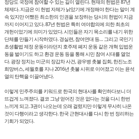
정당도 국정에 참여할 수 있는 길이 열린다. 현재의 헌법은 87년
체제다. 지금은 이 헌법 자체가 낡았기에 개정해야 한다는 말이 계
속 있지만 어쨌든 최소한의 인권을 보장하는 당시의 헌법이 지금
까지 이어지고 있다. 87년 헌법은 특히 여야합의에 의한 최초의
개헌이었기에 의미가 있었다. 시민들은 자기 목소리를 내기 위한
단체를 만들기 시작하였다. 경실련, 참여연대 등… 그리고 국민기
초생활법 제정 운동이라던지 호주제 폐지 운동 같은 개혁 입법운
동을 벌이기도 하고 환경 운동 등을 통해 시민 참여 시대를 열었
다. 광장 정치는 미군의 장갑차 사건, 광우병 촛불 집회, 한진노조
희망버스, 세월호를 지나 2016년 촛불 시위로 이어졌고 이는 윤석
열의 탄핵을 이끌어냈다.
이렇게 민주주의를 키워드로 한국의 현대사를 확인하다보니 더
뜨겁게 느껴졌다. 결코 그냥 얻어진 것은 없다는 것을 다시 한번
느끼게 되고. 3권이 나오는데 오래 걸렸지만 이렇게 무사히 나온
것이 다행이라고 생각한다. 한국 근현대사를 다시 한 번 정리하는
기회가 되었다.