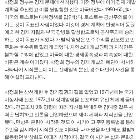
박정희 정부는 경제 문제에 천착했다. 이전 정부에 이어 경제 개발
계획을 추진했고 이를 뒷받침한 것은 미국이었다. 1950~60년대
미국의 로스토는 대한정책을 입안했다. 로스토는 공산주의를 이
기는 것이 목표인 사람이었다. 이것이 경제 계획에 반영되어 동원
에 의한 경제 자립과 부국 강병을 달성함으로써 공산주의에 승리
하는 것이 목표가 되었다. 개발의 열망은 민주주의를 압도했고 민
주화는 후순위로 밀리게 되었다. 자연스레 개발권력과 지식인은
불화할 수밖에 없었고 미국에 대한 경제종속성과 예속성에 대한
비판은 계속 이어졌다. 박정희 정부의 경제 개발의 폐단이 서서히
나타나기 시작했는데 이는 전태일의 분신, 광주 대단지 사건을 통
해 여실히 드러난다.
박정희는 삼선개헌 후 장기집권의 길을 열었고 1971년에는 국가
비상사태 선포, 1972년 비상계엄령을 선포하며 유신 체제에 들어
갔다. 긴급조치 9호 명령에 따라 자신을 반대하던 김대중 같은 세
력은 납치하고 언론을 탄압하였으며 재야 세력과 지식인을 탄압
했다. 민방위 훈련이 시작된 것도 이 시기이고 주민등록법을 통해
주민을 감시하기 시작한 것도 이때다. 나 어렸을 때만 해도 활발히
활동했던 반상회도 이때가 시작이다. 결국 이 시기는 삶과 문화의