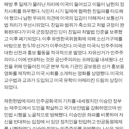
해방 후 일제가 물러난 자리에 미국이 들어섰고 이들이 남한의 정
치사회를 좌우했다. 식민지 시기 일제에 협력한 친일파를 타도해
야 했으나 남한 우파의 의견에 미국의 입김이 더해져서 보통선거
법 처리가 우선시되었다. 친일파 범위가 축소되고 처벌 규정이 완
화된데다가 미국 군정장관인 딘이 친일파 처벌법 인준을 보류했
고 이후 폐기되었다. 이후 유엔한국위원회에 의해 소선거구제를
바탕으로 한 5.10 선거가 이루어진다. 미국은 미국식 민주주의에
대한 선전과 홍보 활동을 적극적으로 벌였다. 자유선거가 민주주
의이니 이에 반대하는 것은 공산주의라는 프레임을 내세웠다. 선
전을 위해 만들어진 미군 본부 직속 기관인 공보원은 선거 홍보용
영화를 제작하고 미국 사회를 소개하는 영화를 상영했다. 미국의
교수법과 교과가 도입되고 미국 유학이 아메리칸 드림의 상징이
되었다.
제헌헌법에 따라 민주공화국의 기치를 내세웠지만 이승만 정부
는 제주도에서 도민을 학살하고 국가보안법을 강화하였으며 반
민법 시행을 노골적으로 방해했다. 이승만은 좌파를 비롯하여 자
신을 반대하는 입장에 서 있던 정치인을 탄압하고 반공동원체제
를 시행하였다. 이승만 정부는 민주주의를 표방했으나 실은 개인