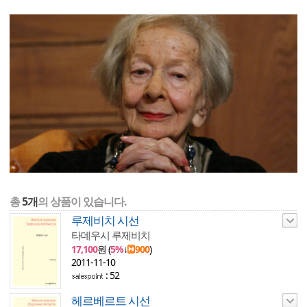
총
5개
의 상품이 있습니다.
루제비치 시선
타데우시 루제비치
17,100
원 (
5%
↓
900
)
2011-11-10
: 52
헤르베르트 시선