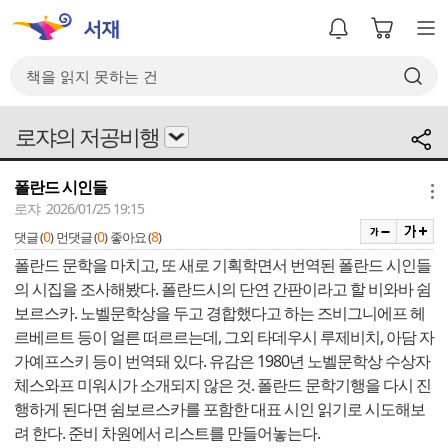
로쟈의 저공비행
폴란드 시인들
메뉴
로쟈 2026/01/25 19:15
0
0
8
댓글 (
)
먼댓글 (
)
좋아요 (
)
폴란드 문학을 마치고, 또 새로 기획학면서 번역된 폴란드 시인들
의 시집을 조사해봤다. 폴란드시의 단연 간판이라고 할 비와바 쉼
보르스카. 노벨문학상을 두고 경합했다고 하는 즈비그니에프 헤
르베르트 등이 얼른 떠르르는데, 그외 타데우시 루제비치, 아담 자
가예프스키 등이 번역돼 있다. 유감은 1980년 노벨문학상 수상자
체스와프 미워시가 소개되지 않은 것. 폴란드 문학기행을 다시 진
행하게 된다면 쉼보르스카를 포함한 대표 시인 읽기로 시도해보
려 한다. 준비 차원에서 리스트를 만들어놓는다.