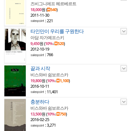
즈비그니에프 헤르베르트
18,000
원 (
540
)
2011-11-30
: 221
타인만이 우리를 구원한다
아담 자가예프스키
9,450
원 (
10%
↓
520
)
2012-10-19
: 766
끝과 시작
비스와바 쉼보르스카
19,800
원 (
10%
↓
1,100
)
2016-10-11
: 11,401
충분하다
비스와바 쉼보르스카
13,500
원 (
10%
↓
750
)
2016-02-25
: 3,271