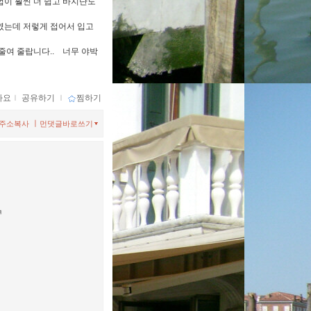
법이 훨씬 더 쉽고 바지단도
였는데 저렇게 접어서 입고
줄여 줄랍니다.. 너무 야박
아요
ｌ
공유하기
ｌ
찜하기
ㅣ
주소복사
먼댓글바로쓰기
ㅋ