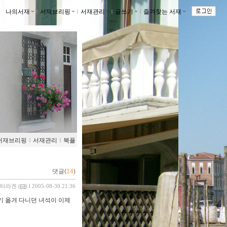
나의서재
ｌ
서재브리핑
ｌ
서재관리
ｌ
글쓰기
ｌ
즐겨찾는 서재
ｌ
서재브리핑
ｌ
서재관리
ｌ
북플
댓글(
14
)
터라겐
(
) l 2005-08-30 21:36
기 옮겨 다니던 녀석이 이제