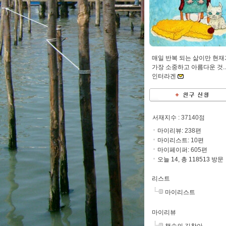
매일 반복 되는 삶이만 현재
가장 소중하고 아름다운 것....
인터라겐
서재지수
: 37140점
마이리뷰:
238
편
마이리스트:
10
편
마이페이퍼:
605
편
오늘 14, 총 118513 방문
리스트
마이리스트
마이리뷰