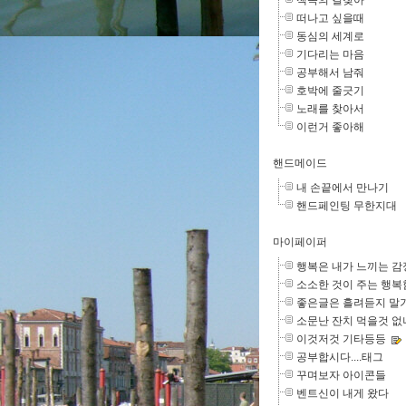
책속의 길찾아
떠나고 싶을때
동심의 세계로
기다리는 마음
공부해서 남줘
호박에 줄긋기
노래를 찾아서
이런거 좋아해
핸드메이드
내 손끝에서 만나기
핸드페인팅 무한지대
마이페이퍼
행복은 내가 느끼는 감
소소한 것이 주는 행복
좋은글은 흘려듣지 말
소문난 잔치 먹을것 없
이것저것 기타등등
공부합시다....태그
꾸며보자 아이콘들
벤트신이 내게 왔다