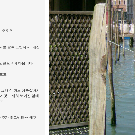
. 호호호
짜로 줄여 드립니다...대신
도 믿으셔야 하옵니다..
.호호
 그때 전 하도 깜쪽같아서
 저것도 쉬워 보이진 않네
ㅎㅎ
재주가 좋으세요~~ 에구