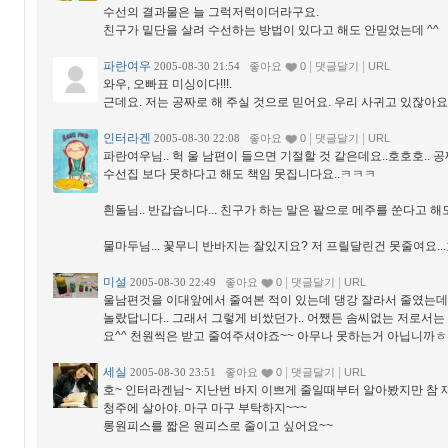
수선의 결과물은 늘 그럭저럭이더라구요.
친구가 밑단을 살려 수선하는 방법이 있다고 해도 안믿었는데 ^^
파란여우
|
|
2005-08-30 21:54
좋아요
0
댓글달기
URL
와우, 오빠표 미싱이다!!!.
근데요. 저는 공짜로 해 주실 것으로 믿어요. 우리 사귀고 있잖아요
인터라겐
|
|
2005-08-30 22:08
좋아요
0
댓글달기
URL
파란여우님.. 헉 울 남편이 들으면 기절할 것 같은데요..호호호.. 공
수선집 보다 못하다고 해도 책임 못집니다요..ㅋㅋㅋ
흰돌님.. 반갑습니다... 친구가 하는 말은 팥으로 메주를 쑨다고 해
물마두님... 꽃무니 반바지는 잘있지요? 저 프릴달린건 못줄여요..
미설
|
|
2005-08-30 22:49
좋아요
0
댓글달기
URL
울남편것을 이대앞에서 줄여본 적이 있는데 댕강 잘라서 줄였는데
놀랐답니다.. 그래서 그렇게 비쌌던가.. 어쨌든 솜씨없는 저로서는
요^^ 천원씩은 받고 줄여주셔야죠~~ 아무나 못하는거 아닙니까
세실
|
|
2005-08-30 23:51
좋아요
0
댓글달기
URL
호~ 인터라겐님~ 지난번 바지 이쁘게 줄일때부터 알아봤지만 참 
청주에 살아야. 마구 마구 부탁하지~~~
롱원피스를 짧은 원피스로 줄이고 싶어요~~