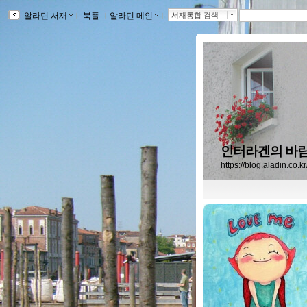
알라딘 서재
ｌ
북플
ｌ
알라딘 메인
ｌ
서재통합 검색
인터라겐의 바람
https://blog.aladin.co.k