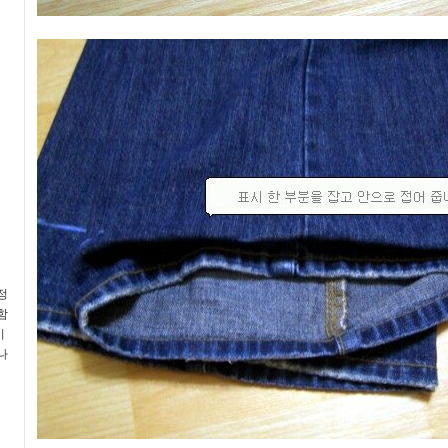
정
함
기
나