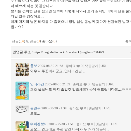
수선집 마다 방법이 다 다른데 바지단을 댕강 잘라서 이어 붙이는것보다 이 방
더 예쁘게 되는 것 같습니다.
보시는 것처럼 단을 접으면 안쪽이 저렇게 나와서 보기 싫지만 어차피 단을 줄
다닐 일은 없잖아요....
이제 마지막 남은 바지를 다 줄였으니 정말 삼실 동생꺼 갖다가 천원씩만 받고 
한가요?
댓글(
14
)
먼댓글(
0
)
좋아요(
6
)
좋
먼댓글 주소 :
https://blog.aladin.co.kr/trackback/jungfrau/731469
울보
|
|
2005-08-30 21:38
좋아요
0
댓글달기
URL
와우 재주꾼이시군요,,인터라겐님 ,,
인터라겐
|
|
2005-08-30 21:39
좋아요
0
댓글달기
URL
호호 울보님도 바지 줄일것 있으세요? 싸게 해드립니다요....ㅋㅋ
물만두
|
|
2005-08-30 21:39
좋아요
0
댓글달기
URL
오오...
수퍼겜보이
|
|
2005-08-30 21:51
좋아요
0
댓글달기
URL
오오.....안그래도 수선 맡긴 바지가 두 개가 되는데...