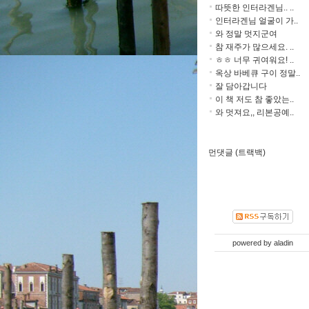
따뜻한 인터라겐님.. ..
인터라겐님 얼굴이 가..
와 정말 멋지군여
참 재주가 많으세요. ..
ㅎㅎ 너무 귀여워요! ..
옥상 바베큐 구이 정말..
잘 담아갑니다
이 책 저도 참 좋았는..
와 멋져요,, 리본공예..
먼댓글 (트랙백)
powered by
aladin