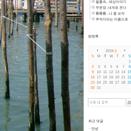
필름속.. 세상이야기
주문장..내게로 온다
冊冊冊...나 좀 보자
추억이라는 이름으로
방명록
2026
8
S
M
T
W
T
F
S
1
2
3
4
5
6
7
8
9
10
11
12
13
14
1
16
17
18
19
20
21
2
23
24
25
26
27
28
2
30
31
최근 댓글
안녕