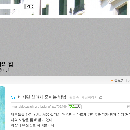
의 집
r/jungfrau
글보기
ｌ
바지단 살려서 줄이는 방법
ｌ
필름속.. 세상이야기
https://blog.aladin.co.kr/jungfrau/731469
인
재봉틀을 산지 7년... 처음 살때의 마음과는 다르게 천덕꾸러기가 되어 여기 저
나의 사랑을 듬뿍 받고 있다..
이참에 수선집을 차려볼까나...