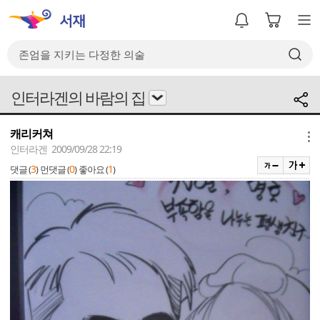
인터라겐의 바람의 집
캐리커쳐
메뉴
인터라겐 2009/09/28 22:19
3
0
1
댓글 (
)
먼댓글 (
)
좋아요 (
)