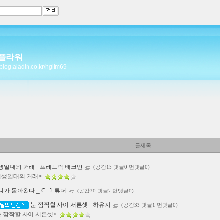
플라워
//blog.aladin.co.kr/hglim69
글제목
생일대의 거래 - 프레드릭 배크만
(공감15 댓글0 먼댓글0)
일생일대의 거래>
니가 돌아왔다 _ C. J. 튜더
(공감20 댓글2 먼댓글0)
눈 깜짝할 사이 서른셋 - 하유지
(공감33 댓글1 먼댓글0)
눈 깜짝할 사이 서른셋>