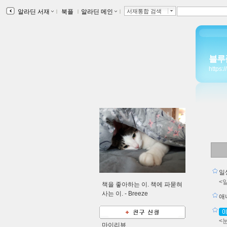
알라딘 서재
ｌ
북플
ｌ
알라딘 메인
ｌ
서재통합 검색
블루
https:
일
<
책을 좋아하는 이. 책에 파묻혀
사는 이. -
Breeze
애
<
마이리뷰