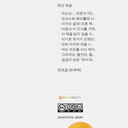
최근 댓글
저도요.... 대문자 T의..
요네스뵈 해리홀레 시..
미지의 걸작! 조흔 책 ..
마침내 이 도서를 구매..
이 책을 읽지 않을 수..
이기호 작가가 오랫만..
진짜 마지막 작품 <..
저도 커피를 사다 먹다..
그러게요. 봄인데, 춥..
곰곰이 보면 ‘국어‘라..
먼댓글 (트랙백)
powered by
aladin