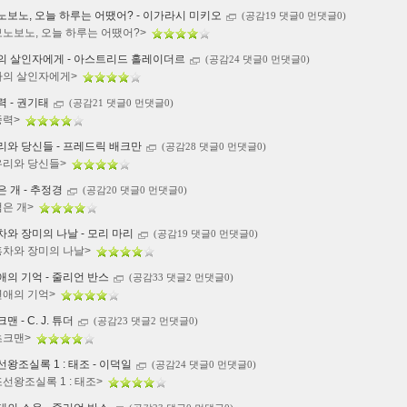
노보노, 오늘 하루는 어땠어? - 이가라시 미키오
(공감19 댓글0 먼댓글0)
보노보노, 오늘 하루는 어땠어?>
의 살인자에게 - 아스트리드 홀레이더르
(공감24 댓글0 먼댓글0)
나의 살인자에게>
력 - 권기태
(공감21 댓글0 먼댓글0)
중력>
리와 당신들 - 프레드릭 배크만
(공감28 댓글0 먼댓글0)
우리와 당신들>
은 개 - 추정경
(공감20 댓글0 먼댓글0)
검은 개>
차와 장미의 나날 - 모리 마리
(공감19 댓글0 먼댓글0)
홍차와 장미의 나날>
애의 기억 - 줄리언 반스
(공감33 댓글2 먼댓글0)
연애의 기억>
맨 - C. J. 튜더
(공감23 댓글2 먼댓글0)
초크맨>
선왕조실록 1 : 태조 - 이덕일
(공감24 댓글0 먼댓글0)
조선왕조실록 1 : 태조>