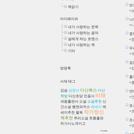
보
책읽기
<
마이페이퍼
나
<
내가 사랑하는 문학
내가 사랑하는 음악
중
설레게 하는 로맨스
<
내가 사랑하는 책
우
기타
<
검
방명록
<
홍
서재 태그
<
다산북스
김숨
김영사
다산
연
비채
책방
다산초당
민음사
<
새움출판사
소설
소설추천
신
초크
간소설
쌤앤파커스
에세이
에
작가정신
<
세이추천
윌북
책추천
추리소설
흐름출판
조
히가시노게이고
<