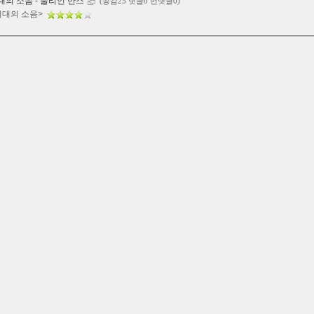
대의 소음 - 줄리언 반스
(공감23 댓글0 먼댓글0)
시대의 소음>