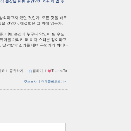
라야 붙잡을 만한 순간인지 아닌지 알 수
참회하고자 했던 것인가. 모든 것을 바로
있을 것인가. 해결법은 그 밖에 없는가.
뿐. 어떤 순간에 누구나 악인이 될 수도
. 튜더를 가리켜 왜 여자 스티븐 킹이라고
다. 딸깍딸깍 소리를 내며 무언가가 튀어나
아요
ｌ
공유하기
ｌ
찜하기
ｌ
ThanksTo
ㅣ
주소복사
먼댓글바로쓰기