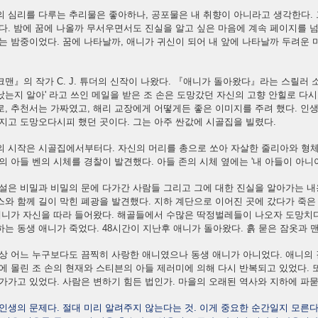
의 심리를 다루는 추리물은 좋아하나, 공포물은 내 취향이 아니라고 생각한다.
다. 밤에 꿈에 나올까 무서우면서도 진실을 알고 싶은 마음에 계속 페이지를 
는 밤중이었다. 꿈에 나타날까, 애니가 귀신이 되어 내 앞에 나타날까 두려운
맨』의 작가 C. J. 튜더의 신작이 나왔다. 『애니가 돌아왔다』라는 스릴러 
는지 알아' 라고 쓰인 메일을 받은 조 손은 도망갔던 자신의 고향 안힐로 다
, 추천서는 가짜였고, 해리 교장에게 어떻게든 좋은 이미지를 주려 했다. 인생
지고 도망오다시피 했던 곳이다. 그는 아주 싼값에 시골집을 빌렸다.
의 시작은 시골집에서부터다. 자신의 머리를 총으로 쏘아 자살한 줄리아와 형체
의 아들 벤의 시체를 경찰이 발견했다. 아들 존의 시체 옆에는 '내 아들이 아니
설은 비밀과 비밀의 문에 다가간 사람들 그리고 그에 대한 진실을 알아가는 내
스와 함께 길이 막힌 폐광을 발견했다. 지하 계단으로 이어진 곳에 갔다가 죽
 애니가 자신을 따라 들어왔다. 해골들에서 수많은 딱정벌레들이 나오자 도망치
는 동생 애니가 죽었다. 48시간이 지난후 애니가 돌아왔다. 흙 묻은 잠옷과 
상 어느 누구보다도 끔찍히 사랑한 애니였으나 동생 애니가 아니었다. 애니의 
에 몰린 조 손의 현재와 스티븐의 아들 제러미에 의해 다시 반복되고 있었다.
가가고 있었다. 사람은 변하기 힘든 법인가. 마을의 오래된 역사와 지하에 파묻
인생의 문제다. 절대 미리 알려주지 않는다는 것. 이게 중요한 순간일지 모른