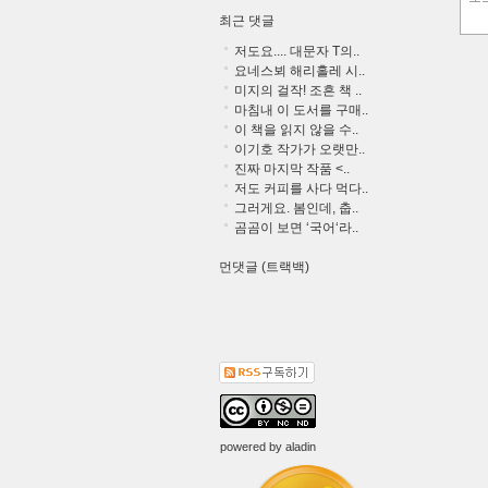
최근 댓글
저도요.... 대문자 T의..
요네스뵈 해리홀레 시..
미지의 걸작! 조흔 책 ..
마침내 이 도서를 구매..
이 책을 읽지 않을 수..
이기호 작가가 오랫만..
진짜 마지막 작품 <..
저도 커피를 사다 먹다..
그러게요. 봄인데, 춥..
곰곰이 보면 ‘국어‘라..
먼댓글 (트랙백)
powered by
aladin