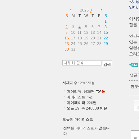
것. 
있다.
2026
8
S
M
T
W
T
F
S
이처럼
1
잡을 
2
3
4
5
6
7
8
9
10
11
12
13
14
15
인간은
16
17
18
19
20
21
22
있는 
23
24
25
26
27
28
29
일컫는
30
31
오려고
댓글(
서재지수
: 291835점
먼댓글
마이리뷰:
편
1636
마이리스트:
편
1
마이페이퍼:
편
226
오늘 19, 총 246888 방문
오늘의 마이리스트
선택된 마이리스트가 없습니
다.