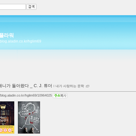
플라워
//blog.aladin.co.kr/hglim69
애니가 돌아왔다 _ C. J. 튜더
ｌ
내가 사랑하는 문학
//blog.aladin.co.kr/hglim69/10964025