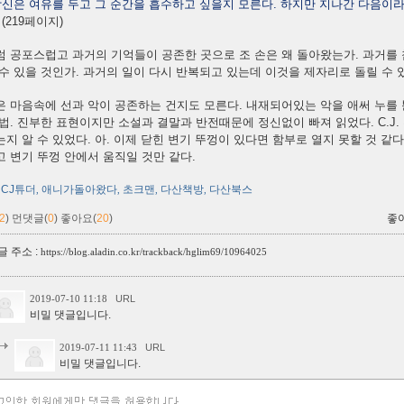
당신은 여유를 두고 그 순간을 흡수하고 싶을지 모른다. 하지만 지나간 다음이
(219페이지)
 공포스럽고 과거의 기억들이 공존한 곳으로 조 손은 왜 돌아왔는가. 과거를 
수 있을 것인가. 과거의 일이 다시 반복되고 있는데 이것을 제자리로 돌릴 수 
 마음속에 선과 악이 공존하는 건지도 모른다. 내재되어있는 악을 애써 누를 
법. 진부한 표현이지만 소설과 결말과 반전때문에 정신없이 빠져 읽었다. C.J
지 알 수 있었다. 아. 이제 닫힌 변기 뚜껑이 있다면 함부로 열지 못할 것 같
 변기 뚜껑 안에서 움직일 것만 같다.
CJ튜더
애니가돌아왔다
초크맨
다산책방
다산북스
,
,
,
,
2
)
먼댓글(
0
)
좋아요(
20
)
좋
 주소 :
https://blog.aladin.co.kr/trackback/hglim69/10964025
2019-07-10 11:18
URL
비밀 댓글입니다.
2019-07-11 11:43
URL
비밀 댓글입니다.