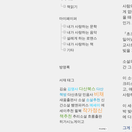
사람
책읽기
게 없
을 때
마이페이퍼
인가.
내가 사랑하는 문학
내가 사랑하는 음악
『초크
설레게 하는 로맨스
일어났
내가 사랑하는 책
교사로
기타
빚을 
소설
간 그
방명록
이 소
서재 태그
크리
다산북스
김숨
김영사
다산
고,
비채
책방
다산초당
민음사
사랑하
새움출판사
소설
소설추천
신
간소설
쌤앤파커스
에세이
에
이 세
작가정신
세이추천
윌북
박 빚
책추천
추리소설
흐름출판
에 다
히가시노게이고
그게 