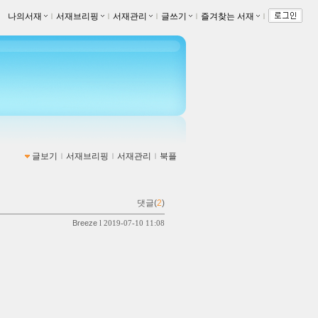
나의서재
ｌ
서재브리핑
ｌ
서재관리
ｌ
글쓰기
ｌ
즐겨찾는 서재
ｌ
글보기
ｌ
서재브리핑
ｌ
서재관리
ｌ
북플
댓글(
2
)
Breeze
l 2019-07-10 11:08