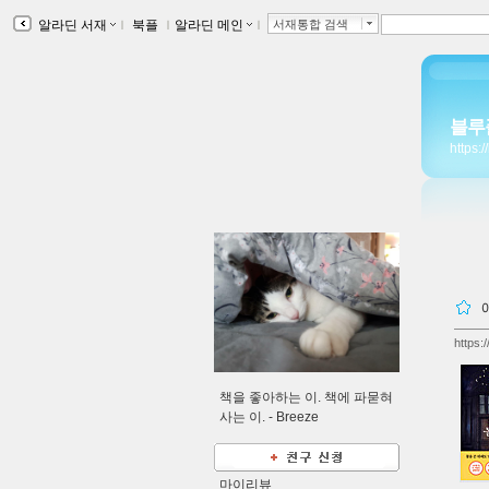
알라딘 서재
ｌ
북플
ｌ
알라딘 메인
ｌ
서재통합 검색
블루
https:
https:
책을 좋아하는 이. 책에 파묻혀
사는 이. -
Breeze
마이리뷰