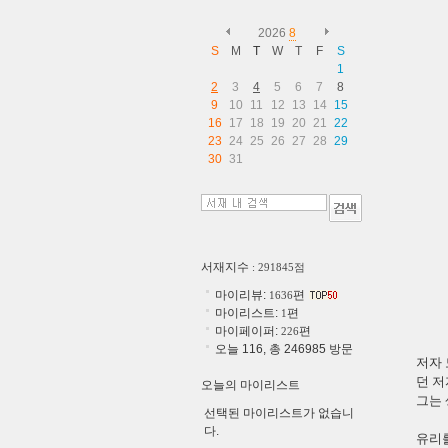
2026
8
S
M
T
W
T
F
S
1
2
3
4
5
6
7
8
9
10
11
12
13
14
15
16
17
18
19
20
21
22
23
24
25
26
27
28
29
30
31
서재지수
: 291845점
마이리뷰:
편
1636
마이리스트:
편
1
마이페이퍼:
편
226
오늘 116, 총 246985 방문
저자 
던 저
오늘의 마이리스트
그는 
선택된 마이리스트가 없습니
다.
유리를