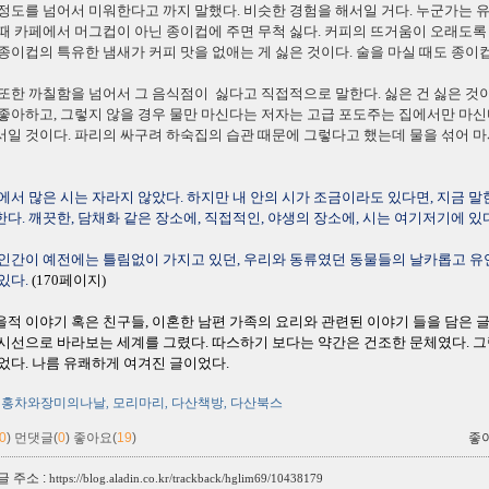
정도를 넘어서 미워한다고 까지 말했다. 비슷한 경험을 해서일 거다. 누군가는 유
때 카페에서 머그컵이 아닌 종이컵에 주면 무척 싫다. 커피의 뜨거움이 오래도록
종이컵의 특유한 냄새가 커피 맛을 없애는 게 싫은 것이다. 술을 마실 때도 종이
또한 까칠함을 넘어서 그 음식점이 싫다고 직접적으로 말한다. 싫은 건 싫은 것
좋아하고, 그렇지 않을 경우 물만 마신다는 저자는 고급 포도주는 집에서만 마신
일 것이다. 파리의 싸구려 하숙집의 습관 때문에 그렇다고 했는데 물을 섞어 
에서 많은 시는 자라지 않았다. 하지만 내 안의 시가 조금이라도 있다면, 지금 
다. 깨끗한, 담채화 같은 장소에, 직접적인, 야생의 장소에, 시는 여기저기에 있
인간이 예전에는 틀림없이 가지고 있던, 우리와 동류였던 동물들의 날카롭고 유
있다.
(170페이지)
적 이야기 혹은 친구들, 이혼한 남편 가족의 요리와 관련된 이야기 들을 담은 
시선으로 바라보는 세계를 그렸다. 따스하기 보다는 약간은 건조한 문체였다. 
었다. 나름 유쾌하게 여겨진 글이었다.
홍차와장미의나날
모리마리
다산책방
다산북스
,
,
,
0
)
먼댓글(
0
)
좋아요(
19
)
좋
 주소 :
https://blog.aladin.co.kr/trackback/hglim69/10438179