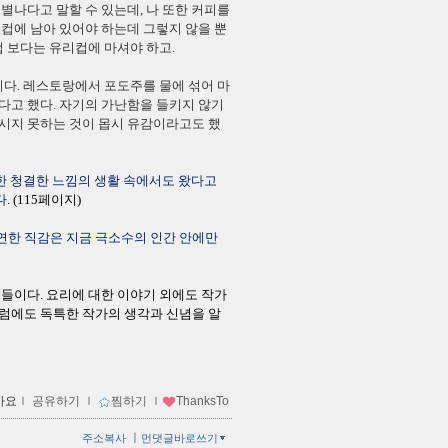
별나다고 말할 수 있는데, 나 또한 커피를
 컵에 남아 있어야 하는데 그렇지 않을 뿐
컵 보다는 유리컵에 마셔야 하고.
이다. 레스토랑에서 포도주를 물에 섞어 마
다고 했다. 자기의 가난함을 들키지 않기
마시지 못하는 것이 몹시 유감이라고도 했
말한 청결한 느낌의 생활 속에서도 왔다고
다.
(115페이지)
연한 직감은 지금 극소수의 인간 안에만
글들이다. 요리에 대한 이야기 외에도 작가
그럼에도 독특한 작가의 생각과 신념을 알
아요
ｌ
공유하기
ｌ
찜하기
ｌ
ThanksTo
ㅣ
주소복사
먼댓글바로쓰기