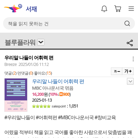
블루플라워
우리말 나들이 어휘력 편
메뉴
Breeze 2025/01/26 11:12
2
0
15
댓글 (
)
먼댓글 (
)
좋아요 (
)
우리말 나들이 어휘력 편
MBC 아나운서국 엮음
16,200
원 (
10%
↓
900
)
2025-01-13
: 1,051
#우리말나들이 #어휘력편 #MBC아나운서국 #창비교육
어렸을 적부터 책을 읽고 국어를 좋아한 사람으로서 맞춤법을 꽤