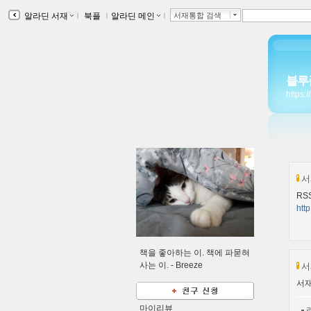
알라딘 서재
ｌ
북플
ｌ
알라딘 메인
ｌ
서재통합 검색
블루
https:
서
RS
http
책을 좋아하는 이. 책에 파묻혀
사는 이. -
Breeze
서
서재
마이리뷰