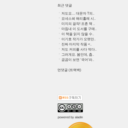
최근 댓글
저도요.... 대문자 T의..
요네스뵈 해리홀레 시..
미지의 걸작! 조흔 책 ..
마침내 이 도서를 구매..
이 책을 읽지 않을 수..
이기호 작가가 오랫만..
진짜 마지막 작품 <..
저도 커피를 사다 먹다..
그러게요. 봄인데, 춥..
곰곰이 보면 ‘국어‘라..
먼댓글 (트랙백)
powered by
aladin