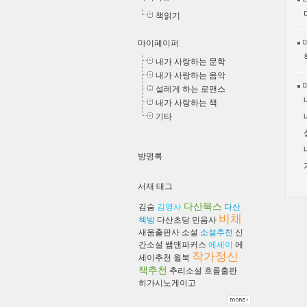
책읽기
마이페이퍼
내가 사랑하는 문학
내가 사랑하는 음악
설레게 하는 로맨스
내가 사랑하는 책
기타
방명록
서재 태그
다산북스
김숨
김영사
다산
비채
책방
다산초당
민음사
새움출판사
소설
소설추천
신
간소설
쌤앤파커스
에세이
에
작가정신
세이추천
윌북
책추천
추리소설
흐름출판
히가시노게이고