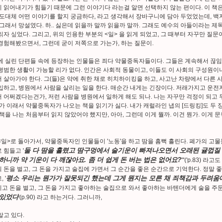
 읽어내기가 힘들기 때문에 그런 이야기다 라는걸 알면 선택하지 않는 편이다. 이 책은
 도대체 어떤 이야기를 할지 궁금하다, 라고 생각해서 장바구니에 담아 두었었는데, 백
 그래서 망설였다. 하.. 싫은데 읽을까 말까 읽을까 말까. 그래도 예수의 아들이라는 
읽자 싶었다. 그리고, 위의 인용한 부분의 <일> 을 읽게 되었고, 그 때부터 자꾸만 질문이
경험해봤으면서, 그런데 굳이 저쪽으로 가는가, 하는 질문이.
에 실린 단편들 속에 등장하는 인물들은 죄다 약물중독자들이다. 그들은 계속해서 끊임
평범한 생활이 가능할 리가 없다. 인간은 사회적 동물이고, 이들도 이 사회의 구성원이
 살아가야 한다. 그(들)은 약에 취한 채로 히치하이킹을 하고, 사고난 차량에서 다른 
입하고, 병원에서 사람을 살리는 일을 한다. 매순간 내게는 긴장이다. 저래가지고 운전
 어쩌겠다는건가, 저런 사람을 병원에서 일하게 해도 되나. 나는 자꾸만 걱정이 되고 
내가 이래서 약물중독자가 나오는 책을 읽기가 싫다. 내가 캐럴라인 냅의 [드링킹]도 두
 책을 나는 처음부터 읽지 않았어야 했지만, 아아, 그런데 이게 뭘까. 이건 뭔가. 이게 
<일>로 돌아가서, 약물중독자인 인물들이 '노동'을 하고 땀을 흠뻑 흘린다. 폐가의 고물
둘 다 땀을 흘렸고 땀구멍에서 술기운이 빠져나오면서 오래된 귤껍질 
 힘들고 '
하니까 약 기운이 다 깨잖아요. 좀 더 쉽게 돈 버는 법은 없어요?
"'('p.83) 
 돈을 벌고, 그 돈을 가지고 술집에 가면서 그 순간을 좋은 순간으로 기억한다. 정말 
평소 우리는 뭔가가 잘못되긴 했는데 그게 뭔지는 모른 채 죄책감과 두려움
 '
고 돈을 벌고, 그 돈을 가지고 좋아하는 술집으로 와서 좋아하는 바텐더에게 술을 주문
 있었다
'(p.90) 라고 하는거다. 그러니까,
알고 있다.