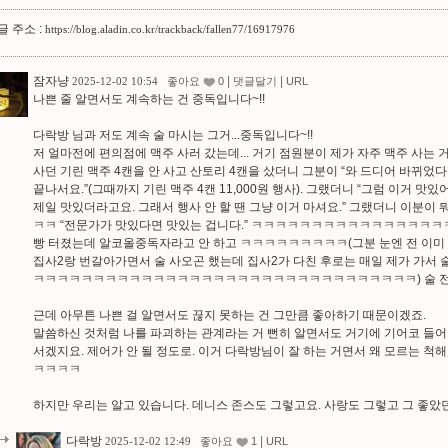
 주소 :
https://blog.aladin.co.kr/trackback/fallen77/16917976
잠자냥
|
|
2025-12-02 10:54
좋아요
0
댓글달기
URL
나쁜 줄 알면서도 계속하는 건 중독입니다~!!
다락방 님과 저도 계속 술 마시는 그거...중독입니다~!!
저 얼마전에 편의점에 맥주 사러 갔는데... 거기 점원분이 제가 자주 맥주 사는 
사던 기린 맥주 4캔을 안 사고 산토리 4캔을 샀더니 그분이 “와 드디어 바뀌었다!”
끝나서요.”(그때까지 기린 맥주 4캔 11,000원 행사). 그랬더니 “그럼 이거 맛있
제일 맛있더라고요. 그래서 행사 안 할 땐 그냥 이거 마셔요.” 그랬더니 이분
ㅋㅋ “전문가가 맛있다면 맛있는 겁니다.” ㅋㅋㅋㅋㅋㅋㅋㅋㅋㅋㅋㅋㅋㅋㅋ
빵 터졌는데 알코올중독자라고 안 하고 ㅋㅋㅋㅋㅋㅋㅋㅋㅋ(그분 눈엔 전 이
집사2랑 번갈아가면서 술 사오곤 했는데 집사2가 다친 후로는 매일 제가 가
ㅋㅋㅋㅋㅋㅋㅋㅋㅋㅋㅋㅋㅋㅋㅋㅋㅋㅋㅋㅋㅋㅋㅋㅋㅋㅋㅋㅋㅋㅋㅋㅋ) 술 
근데 아무튼 나쁜 걸 알면서도 끊지 못하는 건 그만큼 좋아하기 때문이겠죠.
말씀하신 것처럼 나를 파괴하는 관계라는 거 뻔히 알면서도 거기에 기어코 들어
서겠지요. 제어가 안 될 정도로. 이거 다락방님이 잘 하는 거면서 왜 모르는
ㅋㅋㅋㅋ
하지만 우리는 알고 있습니다. 데니스 존스도 그렇고요. 사랑도 그렇고 그 좋았던 순간
다락방
|
2025-12-02 12:49
좋아요
1
URL