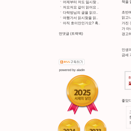
책을 
어제부터 저도 잃시찾 ..
저요저요 같이 읽어요 ..
초반에
다락방님의 글을 읽으..
읽고나
여행가서 읽시찾을 읽..
가진 
아직 호이안인가요? 혹..
가 아
먼댓글 (트랙백)
경고
인생의
금세 
powered by
aladin
좋았다