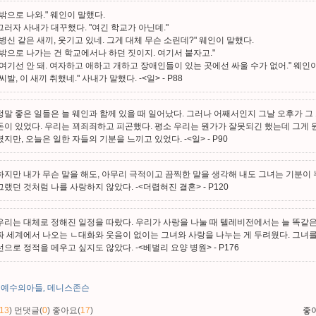
"밖으로 나와." 웨인이 말했다.
그러자 사내가 대꾸했다. "여긴 학교가 아닌데."
"병신 같은 새끼, 웃기고 있네. 그게 대체 무슨 소린데?" 웨인이 말했다.
"밖으로 나가는 건 학교에서나 하던 짓이지. 여기서 붙자고."
"여기선 안 돼. 여자하고 애하고 개하고 장애인들이 있는 곳에선 싸울 수가 없어." 웨인
"씨발, 이 새끼 취했네." 사내가 말했다. -<일>
- P88
정말 좋은 일들은 늘 웨인과 함께 있을 때 일어났다. 그러나 어째서인지 그날 오후가 그
돈이 있었다. 우리는 꾀죄죄하고 피곤했다. 평소 우리는 뭔가가 잘못되긴 했는데 그게 
렸지만, 오늘은 일한 자들의 기분을 느끼고 있었다. -<일>
- P90
하지만 내가 무슨 말을 해도, 아무리 극적이고 끔찍한 말을 생각해 내도 그녀는 기분이 
그랬던 것처럼 나를 사랑하지 않았다. -<더렵혀진 결혼>
- P120
우리는 대체로 정해진 일정을 따랐다. 우리가 사랑을 나눌 때 텔레비전에서는 늘 똑같은
짜 세계에서 나오는 ㄴ대화와 웃음이 없이는 그녀와 사랑을 나누는 게 두려웠다. 그녀를 
선으로 정적을 메우고 싶지도 않았다. -<베벌리 요양 병원>
- P176
예수의아들
데니스존슨
,
13
)
먼댓글(
0
)
좋아요(
17
)
좋