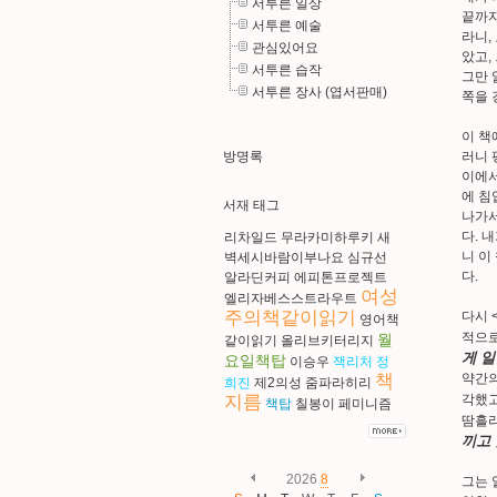
서투른 일상
끝까지
서투른 예술
라니,
관심있어요
았고,
서투른 습작
그만 
서투른 장사 (엽서판매)
쪽을 
이 책
방명록
러니 
이에서
에 침
서재 태그
나가서
다. 
리차일드
무라카미하루키
새
니 이
벽세시바람이부나요
심규선
다.
알라딘커피
에피톤프로젝트
여성
엘리자베스스트라우트
주의책같이읽기
다시 
영어책
적으로
월
같이읽기
올리브키터리지
게 일
요일책탑
이승우
잭리처
정
책
약간의
희진
제2의성
줌파라히리
지름
각했고,
책탑
칠봉이
페미니즘
땀흘리
끼고
2026
8
그는 