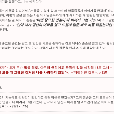
읽기를 잘했다고, 나는 생각한다.
는 이 책을 읽으면서, '아 글을 이렇게 잘 쓰는데 왜 약물중독자 이야기를 한걸까' 라고
자, '이렇게 글을 잘 쓰는 사람이 약물중독자에 대해 얘기하면 왜 안된단 말인가'로 바
어떤 중요한 연결이 타 버려서 그런 거
것이라는 걸, 데니스 존슨은 '
'(p.74) 라고
만약 내가 당신의 머리를 열고 뜨겁게 달군 쇠로 뇌를 헤집는다면
니다. 곧이어 '
하니까.
 좋았던 순간을 알고 또 인간은 외로운 존재라는 것도 데니스 존슨은 알고 있다. 좋았
가버리는 것이라는 것도 안다. 그렇게 사소한 질문을 던지고, 오래 생각하게 한다.
하지만 내가 무슨 말을 해도, 아무리 극적이고 끔찍한 말을 생각해 내도 그녀는
잘 모를 때 그랬던 것처럼 나를 사랑하지 않았다.
-<더렵혀진 결혼>, p.120
.
그의 가슴에도 선량함이 있었다고 하면 당신은 믿겠는가? 그의 왼손은 그의 오른손이 하
한 연결이 타 버려서 그런 거였다. 만약 내가 당신의 머리를 열고 뜨겁게 달군 쇠로 뇌
모른다. -<던던>
- P74