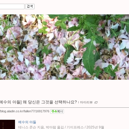
막 키스
/blog.aladin.co.kr/fallen77
[예수의 아들] 왜 당신은 그것을 선택하나요?
ｌ
마이리뷰
//blog.aladin.co.kr/fallen77/16917976
예수의 아들
데니스 존슨 지음, 박아람 옮김 / 기이프레스 / 2025년 9월