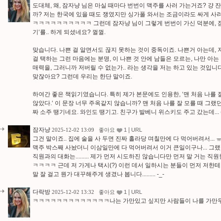
도대체, 왜, 잠자냥 님은 마실 때마다 번번이 맥주를 사러 가는거죠? 걍
까? 저는 한국에 있을 때도 쟁였지만 싱가폴 와서는 조금이라도 싸게 사려
ㅋㅋㅋㅋㅋㅋㅋㅋㅋㅋ 그런데 잠자냥 님이 그렇게 번번이 가신 덕분에, 잠
기‘를.. 하게 되셨네요? 껄껄.
맞습니다. 나쁜 걸 알면서도 끊지 못하는 것이 중독이죠. 나쁜거 아는데, 
걸 택하는 그런 마음에는 분명, 이 나쁜 것 안에 남들은 모르는, 나만 아는
매력을, 그러니까 저버릴 수 없는가.. 라는 생각을 저는 하고 있는 것입
맞잖아요? 그런데 우리는 한단 말이죠.
하여간 좋은 책읽기였습니다. 특히 제가 본문에도 인용한, ‘맨 처음 나를 
않았다.‘ 이 문장 너무 주옥같지 않습니까? 맨 처음 나를 잘 모를 때 그랬던
짜 소주 땡기네요. 와인도 땡기고. 친구가 발베니 위스키도 주고 갔는데... 
잠자냥
|
2025-12-02 13:09
좋아요
1
URL
그건 말이죠.. 집에 술을 사 두면 진짜 홀라당 며칠만에 다 먹어버려서...
맥주 박스째 사놨더니 이삼일만에 다 먹어버려서 이거 큰일이구나... 그랬
직원과의 대화는......... 제가 먼저 시도하진 않습니다만 먼저 말 거는
ㅋㅋㅋㅋ 근데 저 가게나 택시(?) 이런 데서 일하시는 분들이 먼저 저한테
말 잘 걸고 뭔가 대꾸해주게 생겼나 봅니다......... -_-
다락방
|
2025-12-02 13:32
좋아요
1
URL
ㅋㅋㅋㅋㅋㅋㅋㅋㅋㅋㅋㅋㅋ나는 가만있고 싶지만 사람들이 나를 가만두