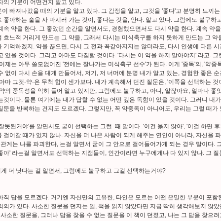
자의 기분이 어떤건지 알고 있다.
이 빠져나갔을 때의 기분을 알고 있다. 그 감정을 알고, 그것을 '좋다'고 분명히 느끼는
 좋아하는 술을 사 마시러 가는 것이, 좋다는 것을, 안다. 알고 있다. 그럼에도 불구하고
계속 약을 한다. 그 좋았던 순간을 알면서도, 경험했으면서도 다시 약을 한다. 계속 약
 흐느적 거리게 만드는 그 약을, 그래서 다시는 미식축구를 하지 못하게 만드는 그 약
 기억하겠지. 약을 끊으면, 다시 그 전과 꼭같아지지는 않더라도, 다시 인생에 다른 시
고 있을 것이다. 그리고 아마도 다짐할 것이다. '다시는 이 약을 하지 말아야지' 라고.
 이제는 아무 쓸모없어진 '전에는 잘나가는 미식축구 선수'가 된다. 이게 '중독'의, '약중
수 없이 다시 손을 대게 만들어서, 저기, 저 너머에 분명 내가 알고 있는, 경험한 좋은 
 아마 그것-약-은 무척 힘이 센가보다. 내가 계속해서 던진 질문은, '이쪽을 선택하는 것
 약의 중독성을 익히 들어 알고 있지만, 그럼에도 불구하고, 아니, 알잖아요, 얼마나 좋
는것이다. 물론 여기에는 내가 답할 수 없는 어떤 깊은 독함이 있을 것이다. 그러니 내
질문을 반복하는 건지도 모르겠다. 그렇지만, 꼭 약중독이 아니어도, 우리는 그럴 때가 
 잘못된거야'를 알면서도 굳이 선택하는 그런 때 말이다. '이건 옳지 않아', '이걸 하면 
 걸어갈 때가 있지 않나. 자신을 더 나은 사람이 되게 해주는 연인이 아니라, 자신을
이 관계는 나를 파괴한다, 는걸 알면서 굳이 그 안으로 걸어들어가게 되는 경우 말이다. 
좋아' 라는걸 알면서도 선택하는 지점들이, 인간이라면 누구에게나 다 있지 않나. 그 질
이게 더 낫다는 걸 알면서, 그럼에도 불구하고 그걸 선택하는거야?
아직 답을 모르겠다. 거기엔 자신만의 고유한, 타인은 모르는 어떤 은밀한 부분이 포함
의의가 있다. 사소한 질문을 던지는 일, 책을 읽지 않았다면 지금 딱히 생각해보지 않았
이 사소한 질문을, 그러나 답을 찾을 수 없는 질문을 이 책이 던졌고, 나는 그 답을 찾으