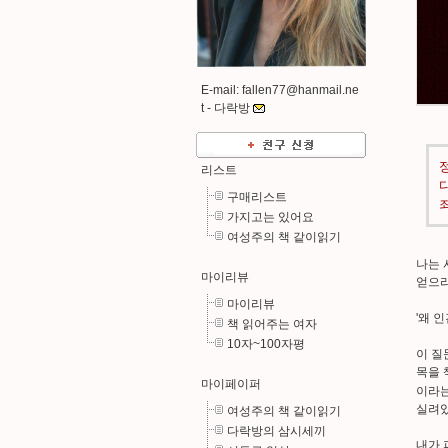
E-mail: fallen77@hanmail.ne
t -
다락방
리스트
구매리스트
가지고는 있어요
여성주의 책 같이읽기
나는 
마이리뷰
얻으리
마이리뷰
'왜 
책 읽어주는 여자
10자~100자평
이 질
목을 
마이페이퍼
이라는
실려있
여성주의 책 같이읽기
다락방의 삼시세끼
내가 