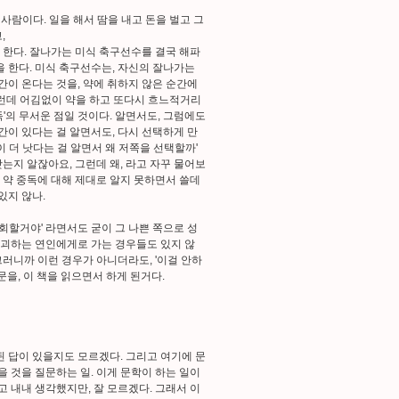
 사람이다. 일을 해서 땀을 내고 돈을 벌고 그
,
을 한다. 잘나가는 미식 축구선수를 결국 해파
을 한다. 미식 축구선수는, 자신의 잘나가는
간이 온다는 것을, 약에 취하지 않은 순간에
 그런데 어김없이 약을 하고 또다시 흐느적거리
독'의 무서운 점일 것이다. 알면서도, 그럼에도
순간이 있다는 걸 알면서도, 다시 선택하게 만
이 더 낫다는 걸 알면서 왜 저쪽을 선택할까'
앗는지 알잖아요, 그런데 왜, 라고 자꾸 물어보
가 약 중독에 대해 제대로 알지 못하면서 쓸데
있지 않나.
후회할거야' 라면서도 굳이 그 나쁜 쪽으로 성
 파괴하는 연인에게로 가는 경우들도 있지 않
그러니까 이런 경우가 아니더라도, '이걸 안하
문을, 이 책을 읽으면서 하게 된거다.
된 답이 있을지도 모르겠다. 그리고 여기에 문
을 것을 질문하는 일. 이게 문학이 하는 일이
려고 내내 생각했지만, 잘 모르겠다. 그래서 이