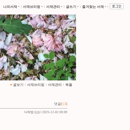
나의서재
ｌ
서재브리핑
ｌ
서재관리
ｌ
글쓰기
ｌ
즐겨찾는 서재
ｌ
글보기
ｌ
서재브리핑
ｌ
서재관리
ｌ
북플
댓글(
13
)
다락방
(
) l 2025-12-02 00:09