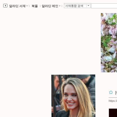
알라딘 서재
ｌ
북플
ｌ
알라딘 메인
ｌ
서재통합 검색
마지
https:/
https: