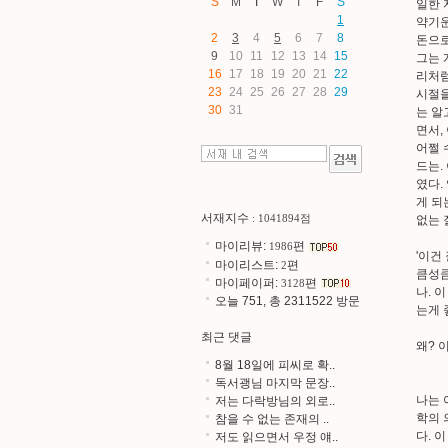
S
M
T
W
T
F
S
일한 
1
약기운
2
3
4
5
6
7
8
돈으로
9
10
11
12
13
14
15
그는 
16
17
18
19
20
21
22
리처럼
23
24
25
26
27
28
29
시절을
30
31
는 알
면서,
어쩔 
드는.
였다.
게 되
서재지수
: 1041894점
없는 
마이리뷰:
편
1986
'이건
마이리스트:
편
2
큼성큼
마이페이퍼:
편
3128
나. 
오늘 751, 총 2311522 방문
는게 
최근 댓글
왜? 
8월 18일에 피씨로 확..
독서괭님 마지막 문장..
나는 
저는 다락방님의 외로..
학의 
참을 수 없는 존재의 ..
다. 
저도 읽으면서 우정 얘..