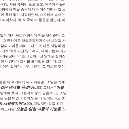
 제일 처음 제목만 보고 오오, 예수의 아들이
자평에서 약물 중독에 대한 이야기라는 걸 보
제목에 혹해 읽기 시작하면서, 스트레스 받으면
 따라왔다. 왜, 이쪽이 더 좋은걸 알면서, 이
없이 자기 육체와 정신에 약을 넣어준다. 그
니, 당연하게도 약물중독자가 아닌 사람들 사
사람의 아이를 데리고 나오고, 다른 사람의 집
자에게 해가 되진 않으려나, 저 아이는 데리고
두려워진다. 약 좀 그만하라고 말하고 싶어진
 장인가 읽다가 읽기를 포기했단 말이다. 그러
문학이란 말이다. 너무나 문학, 그 자체인 것이
들을 다 수거해서 내다 파는일. 그 일은 육체
같은 냄새를 풍겼다'
이렇
(p.83) 그래서 '"
라고도 말해야 했다. 그런데 이렇게 일을 하고, 그 날
좋은 일은 웨인과 함께 있을 때 일어난다고 생
에 시달렸지만'
(p.90), 그렇지만 일을 하고
오늘은 일한 자들의 기분을 느
하고서는 '