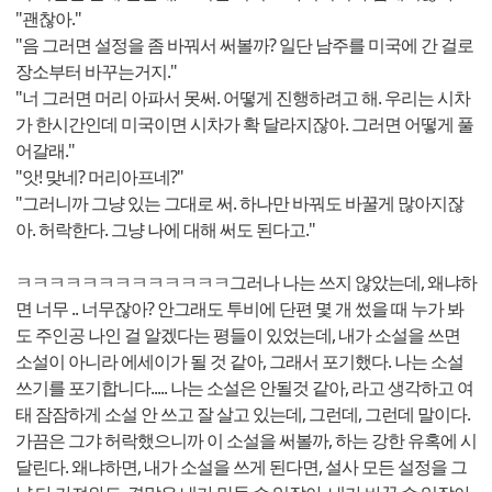
"괜찮아."
"음 그러면 설정을 좀 바꿔서 써볼까? 일단 남주를 미국에 간 걸로
장소부터 바꾸는거지."
"너 그러면 머리 아파서 못써. 어떻게 진행하려고 해. 우리는 시차
가 한시간인데 미국이면 시차가 확 달라지잖아. 그러면 어떻게 풀
어갈래."
"앗! 맞네? 머리아프네?"
"그러니까 그냥 있는 그대로 써. 하나만 바꿔도 바꿀게 많아지잖
아. 허락한다. 그냥 나에 대해 써도 된다고."
ㅋㅋㅋㅋㅋㅋㅋㅋㅋㅋㅋㅋㅋ그러나 나는 쓰지 않았는데, 왜냐하
면 너무 .. 너무잖아? 안그래도 투비에 단편 몇 개 썼을 때 누가 봐
도 주인공 나인 걸 알겠다는 평들이 있었는데, 내가 소설을 쓰면
소설이 아니라 에세이가 될 것 같아, 그래서 포기했다. 나는 소설
쓰기를 포기합니다..... 나는 소설은 안될것 같아, 라고 생각하고 여
태 잠잠하게 소설 안 쓰고 잘 살고 있는데, 그런데, 그런데 말이다.
가끔은 그갸 허락했으니까 이 소설을 써볼까, 하는 강한 유혹에 시
달린다. 왜냐하면, 내가 소설을 쓰게 된다면, 설사 모든 설정을 그