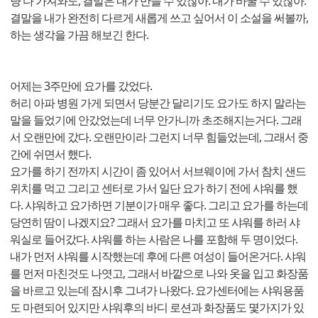
냥 다 가져와도, 결말은 내가 만들 수 있잖아. 내가 바꿀 수 있잖아.
결말을 내가 완전히 다르게 새롭게 쓰고 싶어서 이 소설을 써볼까,
하는 생각을 가끔 해보긴 한다.
어제는 3주만에 요가를 갔었다.
허리 아파 병원 가게 되면서 당분간 달리기도 요가도 하지 말라는
말을 들었기에 안갔었는데 너무 안가니까 초조해지는거다. 그래
서 오랜만에 갔다. 오랜만이라 그런지 너무 힘들었는데, 그래서 중
간에 쉬면서 했다.
요가를 하기 전까지 시간이 좀 있어서 서브웨이에 가서 참치 샌드
위치를 먹고 그리고 센터로 가서 일단 요가 하기 전에 샤워를 했
다. 샤워하고 요가하면 기분이가 매우 좋다. 그리고 요가를 하는데
당연히 땀이 나겠지요? 그래서 요가를 마치고 또 샤워를 하러 샤
워실로 들어갔다. 샤워를 하는 사람은 나를 포함해 두 명이었다.
내가 먼저 샤워를 시작했는데 후에 다른 여성이 들어온거다. 샤워
를 먼저 마친것도 나엿고, 그래서 바깥으로 나와 옷을 입고 화장품
을 바르고 있는데 잠시후 그녀가 나왔다. 요가센터에는 샤워용품
도 마련되어 있지만 샤워후의 바디 로션과 화장품도 몇가지가 있