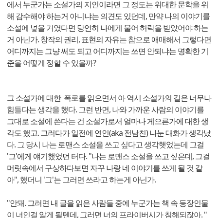
에서 누군가는 소설가의 지인이라면 그 정도는 위대한 문학을 위
해 감수해야 하는거 아니냐는 의견도 있던데, 만약 나의 이야기를
소설에 넣을 거였다면 당연히 나에게 물어 허락을 받았어야 하는
거 아닌가. 창작의 권리, 표현의 자유는 참으로 애매해서 그렇다면
어디까지는 그냥 써도 되고 어디까지는 쓰면 안되냐는 명확한 기
준을 어떻게 정할 수 있을까?
그 소설가에 대한 폭로를 읽으면서 아 역시 소설가의 길은 너무나
힘들다는 생각을 했다. 그런 반면, 나와 가까운 사람의 이야기를
그대로 소설에 쓴다는 건 소설가로서 얼마나 게으른가에 대한 생
각도 했고. 그러다가 일전에 연인(aka 전남친) 나눈 대화가 생각났
다. 그 당시 나는 로맨스 소설을 쓰고 싶다고 생각햇었는데 그걸
'그'에게 얘기했었던 터다. "나는 로맨스 소설을 쓰고 싶은데, 그걸
머릿속에서 구상하다보면 자꾸 나랑 네 이야기를 쓰게 될 것 같
아", 했더니 '그'는 그러면 쓰라고 하는게 아닌가.
"안돼. 그러면 내 글을 읽은 사람들 중에 누군가는 책 속 등장인물
이 너인걸 알게 될텐데, 그러면 너의 프라이버시가 침해되잖아. "