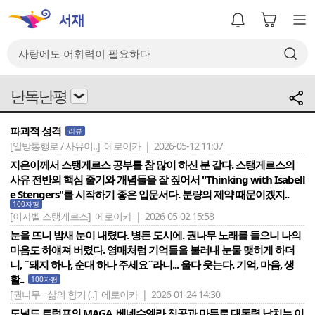
난독난평
파괴적 성격
리뷰
[일방통행로 / 사유이..]
에로이카 | 2026-05-12 11:07
지은이께서 스탱게르스 공부를 참 많이 하신 분 같다. 스탱게르스의
사유 전반의 핵심 줄기와 개념들을 잘 짚어서 "Thinking with Isabell
e Stengers"를 시작하기 좋은 입문서다. 분량의 제약 때문이겠지..
100자평
[이자벨 스탱게르스]
에로이카 | 2026-05-02 15:58
눈을 뜨니 밤새 눈이 내렸다. 병든 도시에. 권나무 노래를 들으니 나의
마음도 하얘져 버렸다. 영매처럼 기억들을 불러내 눈물 맺히게 하더
니, ˝돼지 하나, 순대 하나 주세요˝라니... 울다 웃는다. 기억, 마음, 생
활..
100자평
[권나무 - 삶의 향기 (..]
에로이카 | 2026-01-24 14:30
도널드 트럼프의 MAGA, 베네수엘라 침공과 마두로 대통령 납치는 이