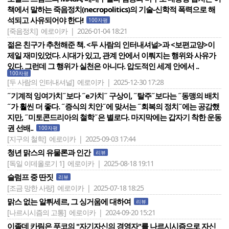
책에서 말하는 죽음정치(necropolitics)의 기술-신학적 폭력으로 해
석되고 사유되어야 한다!
100자평
[죽음정치]
에로이카 | 2026-01-04 18:21
젊은 친구가 추천해준 책. <두 사람의 인터내셔널>과 <보편교양>이
제일 재미있었다. 시대가 있고, 관계 안에서 이뤄지는 행위와 사유가
있다. 그런데 그 행위가 실천은 아니다. 압도적인 세계 안에서 ..
100자평
[두 사람의 인터내셔널]
에로이카 | 2025-12-30 17:28
˝기계적 잉여가치˝보다 ˝e가치˝ 구상이, ˝탈주˝보다는 ˝동맹의 배치
˝가 훨씬 더 좋다. ˝증식의 치안˝에 맞서는 ˝회복의 정치˝에는 공감했
지만, ˝미토콘드리아의 철학˝은 별로다. 마지막에는 갑자기 착한 운동
권 선배..
100자평
[지구의 철학]
에로이카 | 2025-09-03 17:44
청년 맑스의 유물론과 인간
리뷰
[독일 이데올로기 1]
에로이카 | 2025-08-18 19:11
슬럼프 중 딴짓
리뷰
[조금 망한 사랑]
에로이카 | 2025-07-18 18:25
맑스 없는 알튀세르, 그 싱거움에 대하여
리뷰
[나르시시즘의 고통]
에로이카 | 2024-09-20 15:21
이졸데 카림은 푸코의 "자기자신의 경영자"를 나르시시즘으로 자신