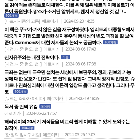
을 갉아먹는 존재들로 대체한다. 이를 위해 알튀세르의 이데올로기 이
론이 동원된다. 맑스가 소거된 알튀세르, 왠지 제 정신일 것 같고 ..
100자평
[나르시시즘의 고통]
에로이카 | 2024-09-20 14:35
이 책은 푸코가 가지 않은 길을 재구성하였다. 엘리트의 대중혐오에서
대중의 자기혐오로 발전한 신자유주의 통치성의 변모 과정을 잘 보여
준다. Commons에 대한 저자들의 논의도 궁금하다.
100자평
[내전, 대중 혐오, 법..]
에로이카 | 2024-08-06 17:43
신자유주의는 내전 전략이다.
리뷰
[내전, 대중 혐오, 법..]
에로이카 | 2024-08-06 17:38
극좌는 없는데 극우만 설치는 세상에서 보편주의, 정의, 진보의 가능
성에 대한 옹호가 반갑다. 또 쉽게 잘 읽힌다. 그녀의 정치적 입장도, 슈
미트나 진화심리학에 대한 이론적 입장도 옳다고 생각한다. 그러나 푸
코 ..
100자평
[워크는 좌파가 아니다]
에로이카 | 2024-06-19 18:39
독서 중 번역 유감
페이퍼
에로이카 | 2024-05-22 17:57
해러웨이의 20세기 저작들을 비교적 쉽게 이해할 수 있게 도와주는
길잡이.
100자평
[한 장의 잎사귀처럼]
에로이카 | 2024-03-26 17:03