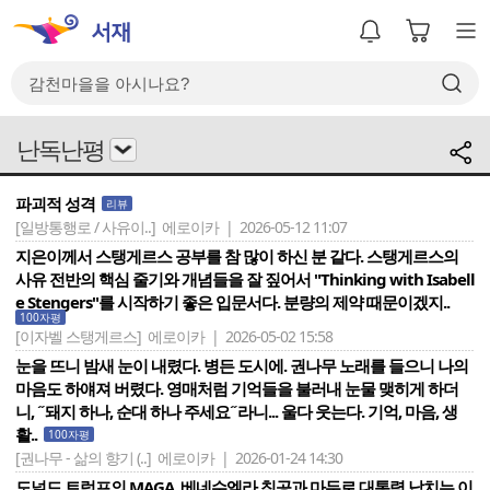
난독난평
파괴적 성격
리뷰
[일방통행로 / 사유이..]
에로이카 | 2026-05-12 11:07
지은이께서 스탱게르스 공부를 참 많이 하신 분 같다. 스탱게르스의
사유 전반의 핵심 줄기와 개념들을 잘 짚어서 "Thinking with Isabell
e Stengers"를 시작하기 좋은 입문서다. 분량의 제약 때문이겠지..
100자평
[이자벨 스탱게르스]
에로이카 | 2026-05-02 15:58
눈을 뜨니 밤새 눈이 내렸다. 병든 도시에. 권나무 노래를 들으니 나의
마음도 하얘져 버렸다. 영매처럼 기억들을 불러내 눈물 맺히게 하더
니, ˝돼지 하나, 순대 하나 주세요˝라니... 울다 웃는다. 기억, 마음, 생
활..
100자평
[권나무 - 삶의 향기 (..]
에로이카 | 2026-01-24 14:30
도널드 트럼프의 MAGA, 베네수엘라 침공과 마두로 대통령 납치는 이