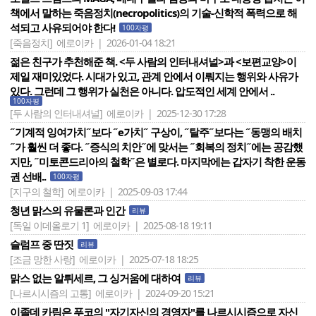
책에서 말하는 죽음정치(necropolitics)의 기술-신학적 폭력으로 해
석되고 사유되어야 한다!
100자평
[죽음정치]
에로이카 | 2026-01-04 18:21
젊은 친구가 추천해준 책. <두 사람의 인터내셔널>과 <보편교양>이
제일 재미있었다. 시대가 있고, 관계 안에서 이뤄지는 행위와 사유가
있다. 그런데 그 행위가 실천은 아니다. 압도적인 세계 안에서 ..
100자평
[두 사람의 인터내셔널]
에로이카 | 2025-12-30 17:28
˝기계적 잉여가치˝보다 ˝e가치˝ 구상이, ˝탈주˝보다는 ˝동맹의 배치
˝가 훨씬 더 좋다. ˝증식의 치안˝에 맞서는 ˝회복의 정치˝에는 공감했
지만, ˝미토콘드리아의 철학˝은 별로다. 마지막에는 갑자기 착한 운동
권 선배..
100자평
[지구의 철학]
에로이카 | 2025-09-03 17:44
청년 맑스의 유물론과 인간
리뷰
[독일 이데올로기 1]
에로이카 | 2025-08-18 19:11
슬럼프 중 딴짓
리뷰
[조금 망한 사랑]
에로이카 | 2025-07-18 18:25
맑스 없는 알튀세르, 그 싱거움에 대하여
리뷰
[나르시시즘의 고통]
에로이카 | 2024-09-20 15:21
이졸데 카림은 푸코의 "자기자신의 경영자"를 나르시시즘으로 자신