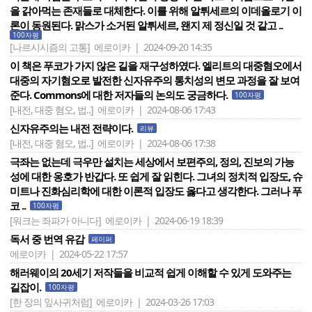
을 갉아먹는 존재들로 대체한다. 이를 위해 알튀세르의 이데올로기 이
론이 동원된다. 맑스가 소거된 알튀세르, 왠지 제 정신일 것 같고 ..
100자평
[나르시시즘의 고통]
에로이카 | 2024-09-20 14:35
이 책은 푸코가 가지 않은 길을 재구성하였다. 엘리트의 대중혐오에서
대중의 자기혐오로 발전한 신자유주의 통치성의 변모 과정을 잘 보여
준다. Commons에 대한 저자들의 논의도 궁금하다.
100자평
[내전, 대중 혐오, 법..]
에로이카 | 2024-08-06 17:43
신자유주의는 내전 전략이다.
리뷰
[내전, 대중 혐오, 법..]
에로이카 | 2024-08-06 17:38
극좌는 없는데 극우만 설치는 세상에서 보편주의, 정의, 진보의 가능
성에 대한 옹호가 반갑다. 또 쉽게 잘 읽힌다. 그녀의 정치적 입장도, 슈
미트나 진화심리학에 대한 이론적 입장도 옳다고 생각한다. 그러나 푸
코 ..
100자평
[워크는 좌파가 아니다]
에로이카 | 2024-06-19 18:39
독서 중 번역 유감
페이퍼
에로이카 | 2024-05-22 17:57
해러웨이의 20세기 저작들을 비교적 쉽게 이해할 수 있게 도와주는
길잡이.
100자평
[한 장의 잎사귀처럼]
에로이카 | 2024-03-26 17:03