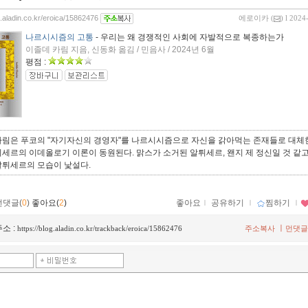
g.aladin.co.kr/eroica/15862476
에로이카
(
) l 2024
나르시시즘의 고통
- 우리는 왜 경쟁적인 사회에 자발적으로 복종하는가
이졸데 카림 지음, 신동화 옮김 / 민음사 / 2024년 6월
평점 :
카림은 푸코의 "자기자신의 경영자"를 나르시시즘으로 자신을 갉아먹는 존재들로 대체한
세르의 이데올로기 이론이 동원된다. 맑스가 소거된 알튀세르, 왠지 제 정신일 것 같
알튀세르의 모습이 낯설다.
먼댓글(
0
)
좋아요(
2
)
좋아요
ｌ
공유하기
ｌ
찜하기
ｌ
소 :
ㅣ
https://blog.aladin.co.kr/trackback/eroica/15862476
주소복사
먼댓글