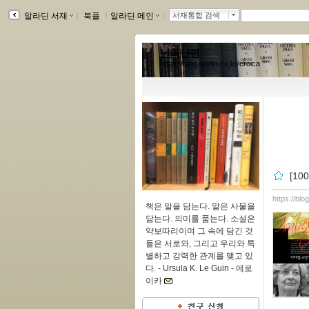
알라딘 서재
ｌ
북플
ｌ
알라딘 메인
ｌ
서재통합 검색
난독난평
https://blog.aladin.co.kr/eroica
[1
https://blo
책은 말을 담는다. 말은 사물을
담는다. 의미를 품는다. 소설은
약보따리이며 그 속에 담긴 것
들은 서로와, 그리고 우리와 특
별하고 강력한 관계를 맺고 있
다. - Ursula K. Le Guin -
에로
이카