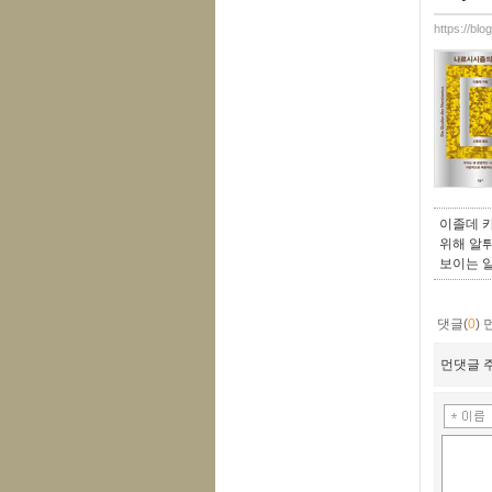
https://blo
이졸데 
위해 알튀
보이는 
댓글(
0
)
먼댓글 주