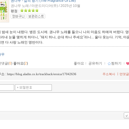
권나무 - 삶의 향기 (The Fragrance Of Life)
권나무 노래 / 마운드미디어(주) / 2025년 10월
평점 :
 밤새 눈이 내렸다. 병든 도시에. 권나무 노래를 들으니 나의 마음도 하얘져 버렸다. 
러내 눈물 맺히게 하더니, ˝돼지 하나, 순대 하나 주세요˝라니... 울다 웃는다. 기억, 마음
면 다 사랑 노래인 명반이다.
나무
먼댓글(
0
)
좋아요(
2
)
좋아요
ｌ
공유하기
ｌ
찜하기
ｌ
소 :
ㅣ
https://blog.aladin.co.kr/trackback/eroica/17042636
주소복사
먼댓글