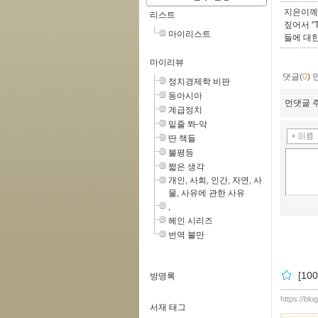
지은이께
리스트
짚어서 "T
마이리스트
들에 대한
마이리뷰
댓글(
0
)
정치경제학 비판
동아시아
먼댓글 주
계급정치
밑줄 쫘-악
딴 책들
불평등
짧은 생각
개인, 사회, 인간, 자연, 사
물, 사유에 관한 사유
,
헤인 시리즈
번역 불만
[10
방명록
https://blo
서재 태그