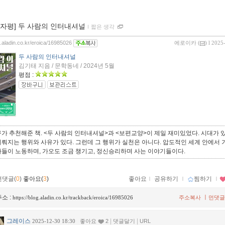
00자평] 두 사람의 인터내셔널
ｌ
짧은 생각
g.aladin.co.kr/eroica/16985026
에로이카
(
) l 2025
두 사람의 인터내셔널
김기태 지음 / 문학동네 / 2024년 5월
평점 :
가 추천해준 책. <두 사람의 인터내셔널>과 <보편교양>이 제일 재미있었다. 시대가 있
뤄지는 행위와 사유가 있다. 그런데 그 행위가 실천은 아니다. 압도적인 세계 안에서
자들이 노동하며, 가오도 조금 챙기고, 정신승리하며 사는 이야기들이다.
먼댓글(
0
)
좋아요(
3
)
좋아요
ｌ
공유하기
ｌ
찜하기
ｌ
소 :
ㅣ
https://blog.aladin.co.kr/trackback/eroica/16985026
주소복사
먼댓글
그레이스
|
|
2025-12-30 18:30
좋아요
2
댓글달기
URL