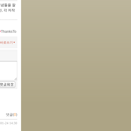
개념들을 잘
만, 각 저작
ThanksTo
바로쓰기
댓글(
0
)
-01-24 14:30