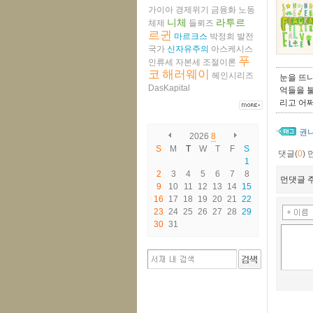
가이아
경제위기
금융화
노동
니체
라투르
체제
들뢰즈
르귄
마르크스
박정희
발전
국가
신자유주의
아스케시스
푸
인류세
자본세
조절이론
코
해러웨이
헤인시리즈
눈을 뜨니
DasKapital
억들을 불
리고 어쩌
권
2026
8
S
M
T
W
T
F
S
댓글(
0
)
1
2
3
4
5
6
7
8
먼댓글 주
9
10
11
12
13
14
15
16
17
18
19
20
21
22
23
24
25
26
27
28
29
30
31