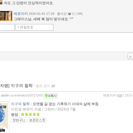
저도 그 단편이 인상적이었어요.
에로이카
|
2026-01-01 17:29
좋아요
2
URL
그레이스님, 새해 복 많이 받으세요. ^^
00자평] 지구의 철학
ｌ
짧은 생각
g.aladin.co.kr/eroica/16717143
에로이카
(
) l 2025
지구의 철학
- 모면할 길 없는 기후위기 시대의 삶에 부침
이진경.최유미 지음 / 그린비 / 2024년 7월
평점 :