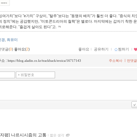
잉여가치˝보다 ˝e가치˝ 구상이, ˝탈주˝보다는 ˝동맹의 배치˝가 훨씬 더 좋다. ˝증식의 치
의 정치˝에는 공감했지만, ˝미토콘드리아의 철학˝은 별로다. 마지막에는 갑자기 착한 
위로해준다. ˝즐겁게 살아도 된다˝고. ㅋ
진경
최유미
,
먼댓글(
0
)
좋아요(
2
)
좋아요
ｌ
공유하기
ｌ
찜하기
ｌ
소 :
ㅣ
https://blog.aladin.co.kr/trackback/eroica/16717143
주소복사
먼댓글
00자평] 나르시시즘의 고통
ｌ
짧은 생각