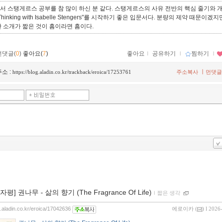
서 스탱게르스 공부를 참 많이 하신 분 같다. 스탱게르스의 사유 전반의 핵심 줄기와 
hinking with Isabelle Stengers"를 시작하기 좋은 입문서다. 분량의 제약 때문이겠지
 소개가 짧은 것이 흠이라면 흠이다.
먼댓글(
0
)
좋아요(
7
)
좋아요
ｌ
공유하기
ｌ
찜하기
ｌ
소 :
ㅣ
https://blog.aladin.co.kr/trackback/eroica/17253761
주소복사
먼댓글
0자평] 권나무 - 삶의 향기 (The Fragrance Of Life)
ｌ
짧은 생각
g.aladin.co.kr/eroica/17042636
에로이카
(
) l 2026