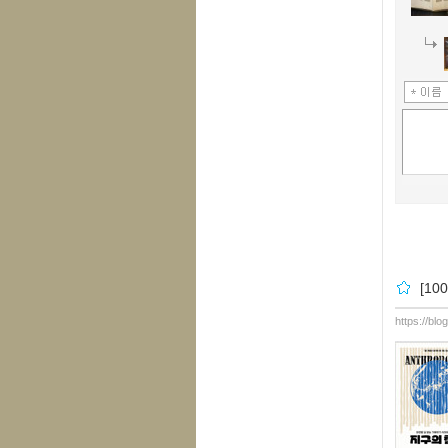
[1
https://blo