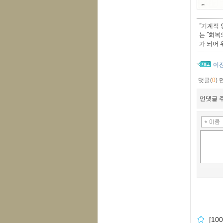
˝기계적 
는 ˝회복
가 되어 
이
댓글(
0
)
먼댓글 주
[1