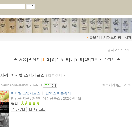
글보기
ｌ
서재브리핑
ｌ
서재
펼쳐보기
5개
처음 |
이전 |
1
|
2
|
3
|
4
|
5
|
6
|
7
|
8
|
9
|
10
|
다음
|
마지막
00자평] 이자벨 스탱게르스
ｌ
짧은 생각
g.aladin.co.kr/eroica/17253761
에로이카
(
) l 2026
이자벨 스탱게르스
ㅣ
컴북스 이론총서
전방욱 지음 / 커뮤니케이션북스 / 2026년 4월
평점 :