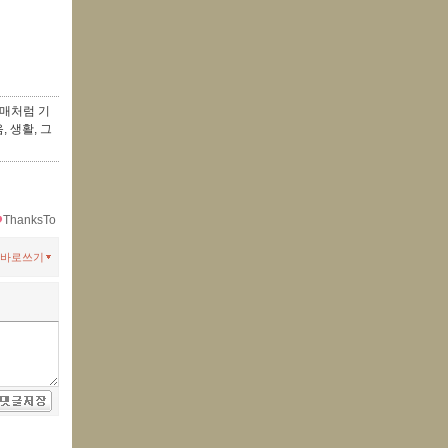
영매처럼 기
, 생활, 그
ThanksTo
바로쓰기