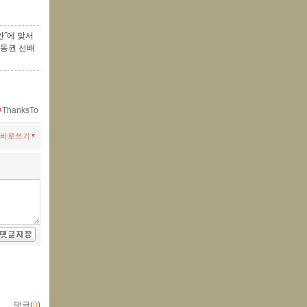
안˝에 맞서
운동권 선배
ThanksTo
바로쓰기
댓글(
0
)