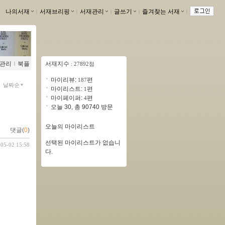
나의서재
ｌ
서재브리핑
ｌ
서재관리
ｌ
글쓰기
ｌ
즐겨찾는 서재
ｌ
관리
ｌ
북플
서재지수
: 27892점
마이리뷰:
편
187
날짜순
마이리스트:
편
1
마이페이퍼:
편
4
오늘 30, 총 90740 방문
오늘의 마이리스트
댓글(
0
)
선택된 마이리스트가 없습니
-05-02 15:58
다.