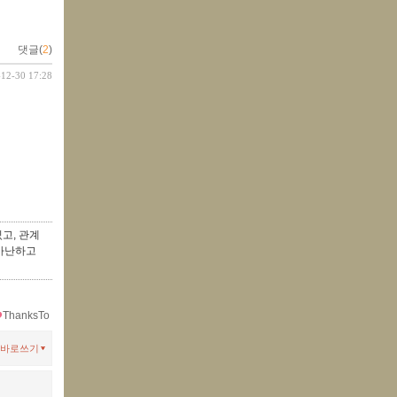
댓글(
2
)
-12-30 17:28
고, 관계
 가난하고
ThanksTo
바로쓰기