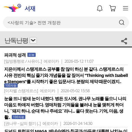
난독난평
파괴적 성격
리뷰
[일방통행로 / 사유이..]
에로이카 | 2026-05-12 11:07
지은이께서 스탱게르스 공부를 참 많이 하신 분 같다. 스탱게르스의
사유 전반의 핵심 줄기와 개념들을 잘 짚어서 "Thinking with Isabell
e Stengers"를 시작하기 좋은 입문서다. 분량의 제약 때문이겠지..
100자평
[이자벨 스탱게르스]
에로이카 | 2026-05-02 15:58
눈을 뜨니 밤새 눈이 내렸다. 병든 도시에. 권나무 노래를 들으니 나의
마음도 하얘져 버렸다. 영매처럼 기억들을 불러내 눈물 맺히게 하더
니, ˝돼지 하나, 순대 하나 주세요˝라니... 울다 웃는다. 기억, 마음, 생
활..
100자평
[권나무 - 삶의 향기 (..]
에로이카 | 2026-01-24 14:30
도널드 트럼프의 MAGA, 베네수엘라 침공과 마두로 대통령 납치는 이