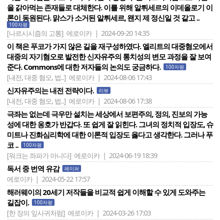
을 갉아먹는 존재들로 대체한다. 이를 위해 알튀세르의 이데올로기 이
론이 동원된다. 맑스가 소거된 알튀세르, 왠지 제 정신일 것 같고 ..
100자평
[나르시시즘의 고통]
에로이카 | 2024-09-20 14:35
이 책은 푸코가 가지 않은 길을 재구성하였다. 엘리트의 대중혐오에서
대중의 자기혐오로 발전한 신자유주의 통치성의 변모 과정을 잘 보여
준다. Commons에 대한 저자들의 논의도 궁금하다.
100자평
[내전, 대중 혐오, 법..]
에로이카 | 2024-08-06 17:43
신자유주의는 내전 전략이다.
리뷰
[내전, 대중 혐오, 법..]
에로이카 | 2024-08-06 17:38
극좌는 없는데 극우만 설치는 세상에서 보편주의, 정의, 진보의 가능
성에 대한 옹호가 반갑다. 또 쉽게 잘 읽힌다. 그녀의 정치적 입장도, 슈
미트나 진화심리학에 대한 이론적 입장도 옳다고 생각한다. 그러나 푸
코 ..
100자평
[워크는 좌파가 아니다]
에로이카 | 2024-06-19 18:39
독서 중 번역 유감
페이퍼
에로이카 | 2024-05-22 17:57
해러웨이의 20세기 저작들을 비교적 쉽게 이해할 수 있게 도와주는
길잡이.
100자평
[한 장의 잎사귀처럼]
에로이카 | 2024-03-26 17:03