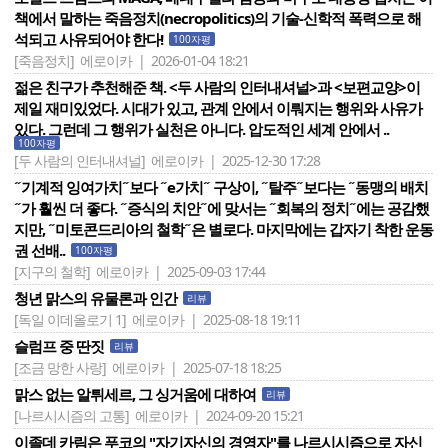
책에서 말하는 죽음정치(necropolitics)의 기술-신학적 폭력으로 해
석되고 사유되어야 한다!
100자평
[죽음정치]
에로이카 | 2026-01-04 18:21
젊은 친구가 추천해준 책. <두 사람의 인터내셔널>과 <보편교양>이
제일 재미있었다. 시대가 있고, 관계 안에서 이뤄지는 행위와 사유가
있다. 그런데 그 행위가 실천은 아니다. 압도적인 세계 안에서 ..
100자평
[두 사람의 인터내셔널]
에로이카 | 2025-12-30 17:28
˝기계적 잉여가치˝보다 ˝e가치˝ 구상이, ˝탈주˝보다는 ˝동맹의 배치
˝가 훨씬 더 좋다. ˝증식의 치안˝에 맞서는 ˝회복의 정치˝에는 공감했
지만, ˝미토콘드리아의 철학˝은 별로다. 마지막에는 갑자기 착한 운동
권 선배..
100자평
[지구의 철학]
에로이카 | 2025-09-03 17:44
청년 맑스의 유물론과 인간
리뷰
[독일 이데올로기 1]
에로이카 | 2025-08-18 19:11
슬럼프 중 딴짓
리뷰
[조금 망한 사랑]
에로이카 | 2025-07-18 18:25
맑스 없는 알튀세르, 그 싱거움에 대하여
리뷰
[나르시시즘의 고통]
에로이카 | 2024-09-20 15:21
이졸데 카림은 푸코의 "자기자신의 경영자"를 나르시시즘으로 자신