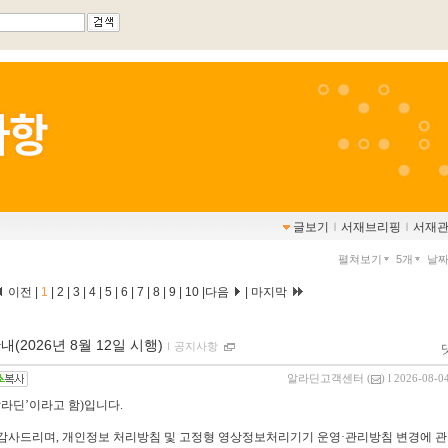
글보기
ｌ
서재브리핑
ｌ
서재
펼쳐보기
5개
날
이전 |
1
|
2
|
3
|
4
|
5
|
6
|
7
|
8
|
9
|
10
|
다음
|
마지막
2026년 8월 12일 시행)
ｌ
공지사항
알라딘고객센터
(
) l 2026-08-0
알라딘
’
이라고 함
)
입니다
.
 감사드리며
,
개인정보 처리방침 및 고정형 영상정보처리기기 운영·관리방침 변경에 