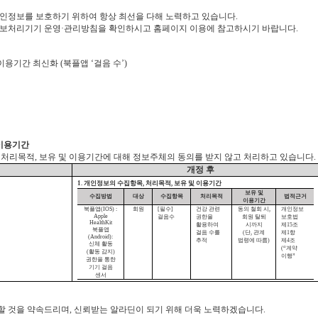
인정보를 보호하기 위하여 항상 최선을 다해 노력하고 있습니다
.
정보처리기기 운영
·
관리방침을 확인하시고 홈페이지 이용에 참고하시기 바랍니다
.
이용기간
최신화
(
북플앱
‘
걸음
수
’)
 이용기간
,
처리목적
,
보유 및 이용기간에 대해 정보주체의 동의를 받지 않고 처리하고 있습니다
.
개정 후
1.
개인정보의 수집항목
,
처리목적
,
보유 및 이용기간
보유 및
수집방법
대상
수집항목
처리목적
법적근거
이용기간
북플앱
(IOS) :
회원
[
필수
]
건강 관련
동의 철회 시
,
개인정보
Apple
걸음수
권한을
회원 탈퇴
보호법
HealthKit
활용하여
시까지
제
15
조
북플앱
걸음 수를
(
단
,
관계
제
1
항
(Android):
추적
법령에 따름
)
제
4
조
신체 활동
(“
계약
(
활동 감지
)
이행
”
권한을 통한
기기 걸음
센서
 것을 약속드리며, 신뢰받는 알라딘이 되기 위해 더욱 노력하겠습니다.