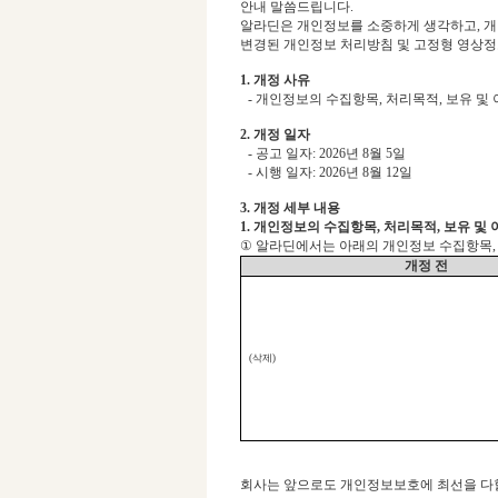
안내 말씀드립니다
.
알라딘은 개인정보를 소중하게 생각하고
,
개
변경된 개인정보 처리방침 및 고정형 영상
1.
개정 사유
-
개인정보의
수집항목
,
처리목적
,
보유
및
2.
개정 일자
-
공고 일자
: 2026
년
8
월
5
일
-
시행 일자
: 2026
년
8
월
12
일
3.
개정 세부 내용
1.
개인정보의 수집항목
,
처리목적
,
보유 및
①
알라딘에서는 아래의 개인정보 수집항목
개정 전
(
삭제
)
회사는 앞으로도 개인정보보호에 최선을 다할