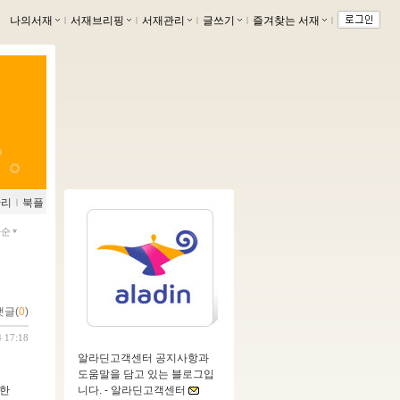
나의서재
ｌ
서재브리핑
ｌ
서재관리
ｌ
글쓰기
ｌ
즐겨찾는 서재
ｌ
관리
ｌ
북플
짜순
댓글(
0
)
4 17:18
알라딘고객센터 공지사항과
도움말을 담고 있는 블로그입
니다. -
알라딘고객센터
관한