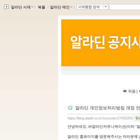
알라딘 서재
ｌ
북플
ｌ
알라딘 메인
ｌ
서재통합 검색
처음 |
알라딘 개인정보처리방침 개정 안내(
https://blog.aladin.co.kr/cscenter/17432253
안녕하세요
.
㈜알라딘커뮤니케이션
(
이하
‘
알라딘 홈페이지를 방문해주시는 여러분께