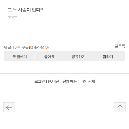
그 두 사람이 밉다!!!
ㅜ.ㅜ
글목록
10
0
0
댓글 (
)
먼댓글 (
)
좋아요 (
)
댓글쓰기
좋아요
공유하기
찜하기
로그인
l
PC버전
l
전체 메뉴
l
나의 서재