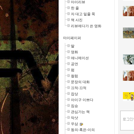
마이리뷰
한 줄
자 대고 밑줄 쭉
책 사진
리뷰에다가 쓴 영화
마이페이퍼
딸
영화
애니메이션
공연
펌
컬럼
문장의 대화
끄적-끄적
잡상
아이구 이쁘다
짐승
관심가는 책
막샷
우삼
동의-혹은-이의