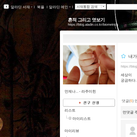
알라딘 서재
ｌ
북플
ｌ
알라딘 메인
ｌ
서재통합 검색
흔적 그리고 엿보기
https://blog.aladin.co.kr/biometrics
내가
https://blo
세상이
궁금하다.
언제나... -
라주미힌
댓글(
6
)
리스트
먼댓글 주
마이리스트
마이리뷰