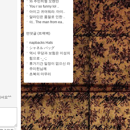
와 주민히형 오랜만
You r so funny lol ..
아이고 귀여워라. 마이..
알라딘은 품절로 인한 ..
아.. The man from ea..
먼댓글 (트랙백)
napbacks Hats
シャネル バッグ
역시 무당과 보험은 이성의
힘으로 -_-;;
휴가기간 일정이 없으신 라
주미힌님께
초복의 마무리
어서요^^