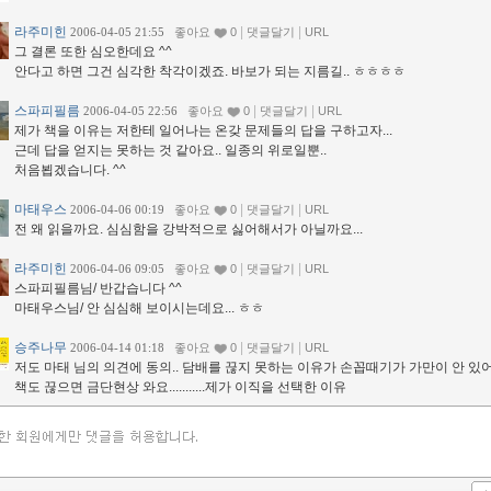
라주미힌
|
|
2006-04-05 21:55
좋아요
0
댓글달기
URL
그 결론 또한 심오한데요 ^^
안다고 하면 그건 심각한 착각이겠죠. 바보가 되는 지름길.. ㅎㅎㅎㅎ
스파피필름
|
|
2006-04-05 22:56
좋아요
0
댓글달기
URL
제가 책을 이유는 저한테 일어나는 온갖 문제들의 답을 구하고자...
근데 답을 얻지는 못하는 것 같아요.. 일종의 위로일뿐..
처음뵙겠습니다. ^^
마태우스
|
|
2006-04-06 00:19
좋아요
0
댓글달기
URL
전 왜 읽을까요. 심심함을 강박적으로 싫어해서가 아닐까요...
라주미힌
|
|
2006-04-06 09:05
좋아요
0
댓글달기
URL
스파피필름님/ 반갑습니다 ^^
마태우스님/ 안 심심해 보이시는데요... ㅎㅎ
승주나무
|
|
2006-04-14 01:18
좋아요
0
댓글달기
URL
저도 마태 님의 의견에 동의.. 담배를 끊지 못하는 이유가 손꼽때기가 가만이 안 있
책도 끊으면 금단현상 와요...........제가 이직을 선택한 이유