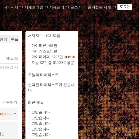
나의서재
ｌ
서재브리핑
ｌ
서재관리
ｌ
글쓰기
ｌ
즐겨찾는 서재
ｌ
서재지수
: 108152점
관리
ｌ
북플
마이리뷰:
편
466
마이리스트:
편
5
마이페이퍼:
편
3702
댓글(
6
)
오늘 327, 총 611232 방문
-04-05 21:41
오늘의 마이리스트
선택된 마이리스트가 없습니
다.
최근 댓글
ｌ
찜하기
고맙습니다
바로쓰기
고맙습니다
고맙습니다
고맙습니다
;;
고맙습니다