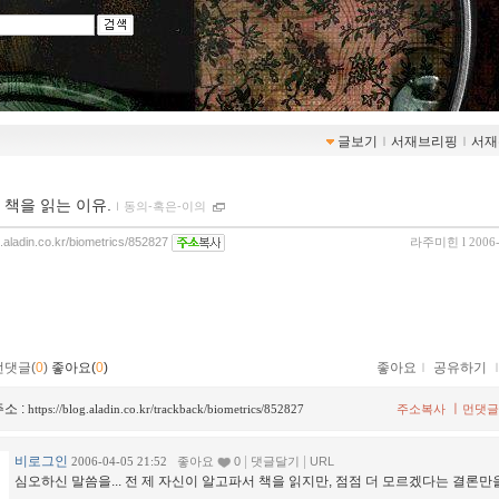
글보기
ｌ
서재브리핑
ｌ
서재
 책을 읽는 이유.
ｌ
동의-혹은-이의
g.aladin.co.kr/biometrics/852827
라주미힌
l 2006
먼댓글(
0
)
좋아요(
0
)
좋아요
ｌ
공유하기
소 :
ㅣ
https://blog.aladin.co.kr/trackback/biometrics/852827
주소복사
먼댓글
비로그인
|
|
2006-04-05 21:52
좋아요
0
댓글달기
URL
심오하신 말씀을... 전 제 자신이 알고파서 책을 읽지만, 점점 더 모르겠다는 결론만을