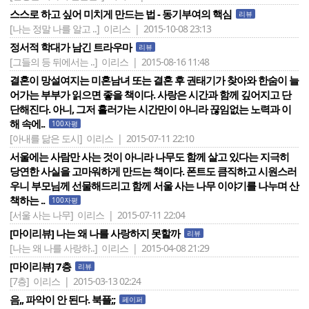
스스로 하고 싶어 미치게 만드는 법 - 동기부여의 핵심
리뷰
[나는 정말 나를 알고 ..]
이리스 | 2015-10-08 23:13
정서적 학대가 남긴 트라우마
리뷰
[그들의 등 뒤에서는 ..]
이리스 | 2015-08-16 11:48
결혼이 망설여지는 미혼남녀 또는 결혼 후 권태기가 찾아와 한숨이 늘
어가는 부부가 읽으면 좋을 책이다. 사랑은 시간과 함께 깊어지고 단
단해진다. 아니, 그저 흘러가는 시간만이 아니라 끊임없는 노력과 이
해 속에..
100자평
[아내를 닮은 도시]
이리스 | 2015-07-11 22:10
서울에는 사람만 사는 것이 아니라 나무도 함께 살고 있다는 지극히
당연한 사실을 고마워하게 만드는 책이다. 폰트도 큼직하고 시원스러
우니 부모님께 선물해드리고 함께 서울 사는 나무 이야기를 나누며 산
책하는 ..
100자평
[서울 사는 나무]
이리스 | 2015-07-11 22:04
[마이리뷰] 나는 왜 나를 사랑하지 못할까
리뷰
[나는 왜 나를 사랑하..]
이리스 | 2015-04-08 21:29
[마이리뷰] 7층
리뷰
[7층]
이리스 | 2015-03-13 02:24
음,, 파악이 안 된다. 북플;;
페이퍼