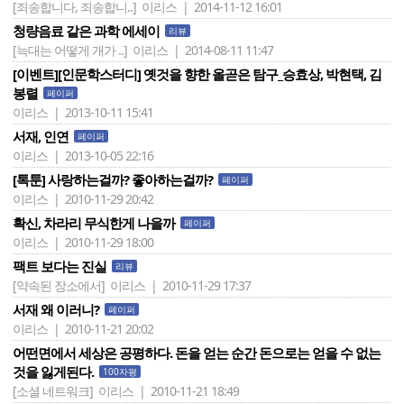
[죄송합니다, 죄송합니..]
이리스 | 2014-11-12 16:01
청량음료 같은 과학 에세이
리뷰
[늑대는 어떻게 개가 ..]
이리스 | 2014-08-11 11:47
[이벤트][인문학스터디] 옛것을 향한 올곧은 탐구_승효상, 박현택, 김
봉렬
페이퍼
이리스 | 2013-10-11 15:41
서재, 인연
페이퍼
이리스 | 2013-10-05 22:16
[톡툰] 사랑하는걸까? 좋아하는걸까?
페이퍼
이리스 | 2010-11-29 20:42
확신, 차라리 무식한게 나을까
페이퍼
이리스 | 2010-11-29 18:00
팩트 보다는 진실
리뷰
[약속된 장소에서]
이리스 | 2010-11-29 17:37
서재 왜 이러니?
페이퍼
이리스 | 2010-11-21 20:02
어떤면에서 세상은 공평하다. 돈을 얻는 순간 돈으로는 얻을 수 없는
것을 잃게된다.
100자평
[소셜 네트워크]
이리스 | 2010-11-21 18:49