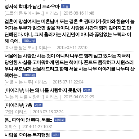
정서적 학대가 남긴 트라우마
리뷰
[그들의 등 뒤에서는 ..]
이리스 | 2015-08-16 11:48
결혼이 망설여지는 미혼남녀 또는 결혼 후 권태기가 찾아와 한숨이 늘
어가는 부부가 읽으면 좋을 책이다. 사랑은 시간과 함께 깊어지고 단
단해진다. 아니, 그저 흘러가는 시간만이 아니라 끊임없는 노력과 이
해 속에..
100자평
[아내를 닮은 도시]
이리스 | 2015-07-11 22:10
서울에는 사람만 사는 것이 아니라 나무도 함께 살고 있다는 지극히
당연한 사실을 고마워하게 만드는 책이다. 폰트도 큼직하고 시원스러
우니 부모님께 선물해드리고 함께 서울 사는 나무 이야기를 나누며 산
책하는 ..
100자평
[서울 사는 나무]
이리스 | 2015-07-11 22:04
[마이리뷰] 나는 왜 나를 사랑하지 못할까
리뷰
[나는 왜 나를 사랑하..]
이리스 | 2015-04-08 21:29
[마이리뷰] 7층
리뷰
[7층]
이리스 | 2015-03-13 02:24
음,, 파악이 안 된다. 북플;;
페이퍼
이리스 | 2014-11-27 10:31
사람을 죽이는 복지행정
리뷰