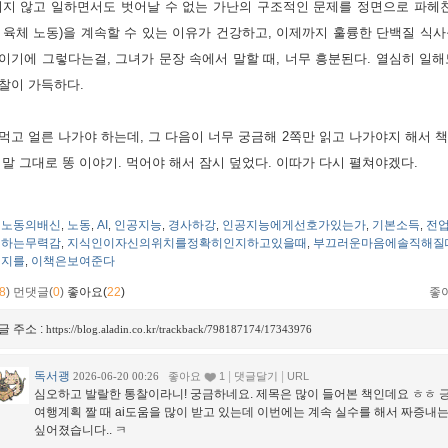
쉬지 않고 일하면서도 벗어날 수 없는 가난의 구조적인 문제를 정면으로 파헤친
 육체 노동)을 계속할 수 있는 이유가 건강하고, 이제까지 훌륭한 단백질 식
이기에 그렇다는걸, 그녀가 문장 속에서 말할 때, 너무 흥분된다. 열심히 일
찰이 가득하다. 
먹고 얼른 나가야 하는데, 그 다음이 너무 궁금해 2쪽만 읽고 나가야지 해서 
 말 그대로 똥 이야기. 먹어야 해서 잠시 덮었다. 이따가 다시 펼쳐야겠다. 
노동의배신
노동
AI
인공지능
경사하강
인공지능에게선호가있는가
기본소득
전
,
,
,
,
,
,
,
하는무력감
지식인이자신의위치를정확히인지하고있을때
부끄러운마음에솔직해질
,
,
지를
이책은보여준다
,
8
)
먼댓글(
0
)
좋아요(
22
)
좋
글 주소 :
https://blog.aladin.co.kr/trackback/798187174/17343976
독서괭
|
|
2026-06-20 00:26
좋아요
1
댓글달기
URL
심오하고 발랄한 통찰이라니! 궁금하네요. 제목은 많이 들어본 책인데요 ㅎㅎ 
여행계획 짤 때 ai도움을 많이 받고 있는데 이번에는 계속 실수를 해서 짜증내
싶어졌습니다.. ㅋ