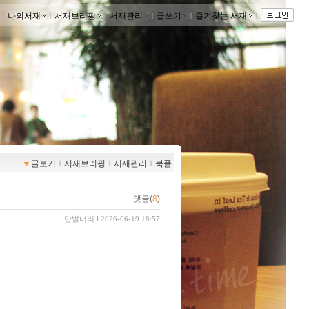
나의서재
ｌ
서재브리핑
ｌ
서재관리
ｌ
글쓰기
ｌ
즐겨찾는 서재
ｌ
글보기
ｌ
서재브리핑
ｌ
서재관리
ｌ
북플
댓글(
8
)
단발머리
l 2026-06-19 18:57