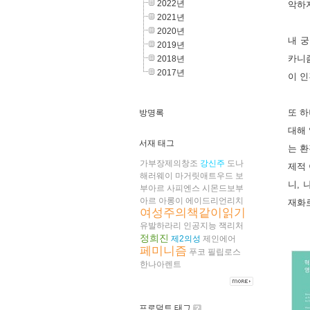
2022년
악하지
2021년
2020년
내 궁
2019년
카니
2018년
2017년
이 인
또 하
방명록
대해 
서재 태그
는 환
가부장제의창조
강신주
도나
제적 
해러웨이
마거릿애트우드
보
니, 
부아르
사피엔스
시몬드보부
아르
아롱이
에이드리언리치
재화로
여성주의책같이읽기
유발하라리
인공지능
잭리처
정희진
제2의성
제인에어
페미니즘
푸코
필립로스
한나아렌트
프로덕트 태그