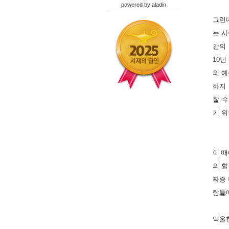
powered by
aladin
그런데
는 사
간의 
10년
의 예
하지
할 
기 위
이 
의 할
짜증 
람들에
억울한