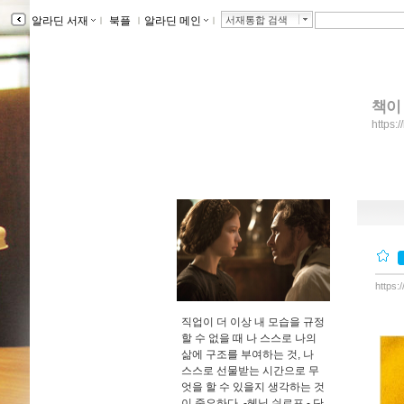
알라딘 서재
ｌ
북플
ｌ
알라딘 메인
ｌ
서재통합 검색
책이
https:
https:
직업이 더 이상 내 모습을 규정
할 수 없을 때 나 스스로 나의
삶에 구조를 부여하는 것, 나
스스로 선물받는 시간으로 무
엇을 할 수 있을지 생각하는 것
이 중요하다. -헤닝 쉬르프 -
단