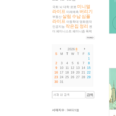
미니멀
국회
뇌
대학
로봇
라이프
버리기
미래예측
살림
수납
심플
부동산
라이프
아동학대
영화원작
작은집
정리
인공지능
젠
더
페미니스트
페미니즘
폭력
2026
8
S
M
T
W
T
F
S
1
2
3
4
5
6
7
8
9
10
11
12
13
14
15
16
17
18
19
20
21
22
23
24
25
26
27
28
29
30
31
서재지수
: 566521점