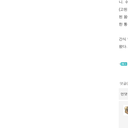
니. 
(고된
된 몸
한 통
간식 
왔다.
댓글(
먼댓