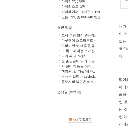
마이리뷰:
편
279
마이리스트:
편
2
마이페이퍼:
편
1028
오늘 199, 총 806348 방문
내가 
최근 댓글
의 카
고닉 추천 많이 받는데..
다섯명에 스트라우트는..
없는
그러니까 이 내용을 영..
코스
오 목도리 직접 뜨개질..
마리 루티. <가치 ..
다.  
전 출근길에 읽기 때문..
저 단어의 뜻을 이제 ..
잭리처, 입 다물어! ㅋ..
ㅋㅋㅋ 얼마나 asshol..
답이
플로시의 남편은 에스..
아에 
먼댓글 (트랙백)
급하는
씬 
는 것
한 예
제적인