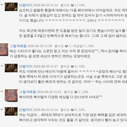
단발머리
|
2026-06-20 11:14
좋아요
1
URL
심오하고 발랄한 통찰에 대해서는 다음 페이퍼에서 이어갈게요. 저도 제
다. 글 자체가 생동감이 있고 번역도 잘 되어 있어서 읽기 시작하자마자 
기기도 했습니다 ㅋㅋㅋㅋㅋㅋㅋㅋㅋㅋㅋㅋ 그러나 ㅋㅋㅋㅋㅋㅋㅋㅋ
저도 최근에 채경이한테 큰 도움을 받은 일이 있기도 했습니다만 실수를 
은 질문을 2-3일간 반복적으로 해보기는 합니다. 그 때 그 때 답이 달라요.
그렇게혜윰
|
|
2026-06-20 11:20
좋아요
1
댓글달기
URL
배신 시리즈가 좋다는 소문만 듣고 저도 아직 못 읽었어요^^;; 역시 읽어볼 책이
가 급증하는 걸 보면 세상이 변하긴 변하는 모양이에요
단발머리
|
2026-06-20 11:47
좋아요
0
URL
저도 이번에 만난 배신이 마음에 들어서 ㅋㅋㅋㅋㅋ <긍정의 배신>도 찜
동화 쪽에서 AI 관련 이야기가 급증하는군요. 사실 소설 쪽에서도 그런 
이 생각보다 훨씬 빠르게 변하는 것 같아요. 어어~~ 하는 사이에 전혀 새로
그렇게혜윰
|
2026-06-20 11:53
좋아요
1
URL
복이라면 복이랄까 다양한 세상을 다 만나보며 사네요^^
단발머리
|
2026-06-20 12:14
좋아요
0
URL
저는 지금의.... 40대와 50대가 상대적으로 가장 많은 혜택을 입은 세대
복이라고 생각하며 누리는 것도 좋을 거 같아요. 생각보다 빨리 늙고 있