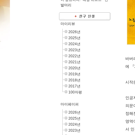
발머리
마이리뷰
2026년
2025년
2024년
2023년
2022년
바버라
2021년
에 『
2020년
2019년
2018년
시작은
2017년
100자평
인공지
마이페이퍼
의문이
2026년
정해진
2025년
영역이
2024년
서 
2023년