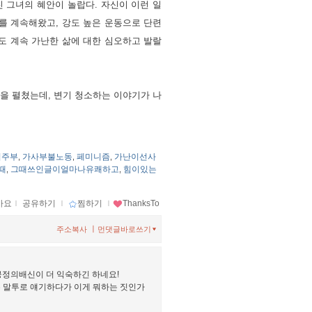
 그녀의 혜안이 놀랍다. 자신이 이런 일
사를 계속해왔고, 강도 높은 운동으로 단련
해도 계속 가난한 삶에 대한 심오하고 발랄
책을 펼쳤는데, 변기 청소하는 이야기가 나
업주부
가사부불노동
페미니즘
가난이선사
,
,
,
때
그때쓰인글이얼마나유쾌하고
힘이있는
,
,
아요
ｌ
공유하기
ｌ
찜하기
ｌ
ThanksTo
ㅣ
주소복사
먼댓글바로쓰기
긍정의배신이 더 익숙하긴 하네요!
는 말투로 얘기하다가 이게 뭐하는 짓인가