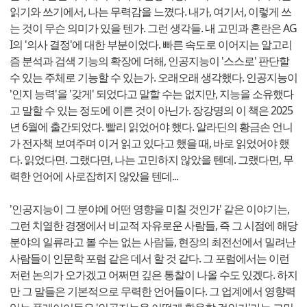
읽기와 쓰기에서, 나는 무력감을 느꼈다. 내가, 여기서, 이렇게 쓰
는 것이 무슨 의미가 있을 텐가. 그런 생각들. 내 고민과 혼란은 AG
I의 '의사 결정'에 대한 부분이었다. 빠른 속도로 이어지는 알고리
즘 분석과 검색 기능의 확장에 더해, 인공지능이 '스스로' 판단할
수 있는 주체로 기능할 수 있는가. 오래오래 생각했다. 인공지능이
'인지 능력'을 '갖게' 되었다고 말할 수는 없지만, 지능을 소유했다
고 말할 수 있는 정도에 이른 것이 아닌가. 장강명의 이 책은 2025
년 6월에 출간되었다. 빨리 읽었어야 했다. 알라딘의 황금손 언니
가 전자책 보여주며 이거 읽고 있다고 했을 때, 바로 읽었어야 했
다. 읽었다면. 그랬다면, 나는 고민하지 않았을 텐데. 그랬다면, 무
력한 언어에 사로잡히지 않았을 텐데...
'인공지능이 그 분야에 어떤 영향을 미칠 것인가' 같은 이야기는,
그런 치열한 경쟁에서 비교적 자유로운 사람들, 즉 그 시점에 해당
분야의 일류라고 볼 수는 없는 사람들, 현장의 최전선에서 밀려난
사람들이 인문학 포럼 같은 데서 할 것 같다. 그 포럼에서는 이런
저런 논의가 오가겠고 어쩌면 깊은 통찰이 나올 수도 있겠다. 하지
만 그 말들은 기본적으로 무력한 언어들이다. 그 업계에서 영향력