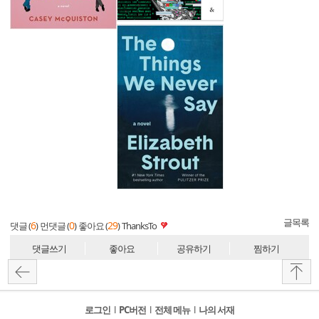
글목록
6
0
29
댓글 (
)
먼댓글 (
)
좋아요 (
)
ThanksTo
댓글쓰기
좋아요
공유하기
찜하기
로그인
l
PC버전
l
전체 메뉴
l
나의 서재