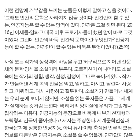
이런 전망에 거부감을 느끼는 분들은 이렇게 말하고 싶을 것이다.
'그래도 인간의 문학은 사라지지 않을 것이다. 인간만이 할 수 있
는, 인공지능은 할 수 없는 영역이 있다. 인간은 그걸 하면 된다. 20
16년 이세돌-알파고 대국 이후 프로기사들이 했던 말이 바로 그것
이었다. 그런데 인간의 바둑, 인간의 문학이란 무엇인가? 인공지
능이 할 수 없는, 인간만이 할 수 있는 바둑은 무엇이었나? (25쪽)
사실 또는 작가의 상상력에 바탕을 두고 허구적으로 지어낸 산문
체의 문학 양식을 소설이라 부른다. 오토픽션이 아니더라도 소설
속에는 작가의 경험, 생각, 심정, 감정이 그대로 녹아져 있다. 작가
가 만들어낸 세계 속의 인물은 먹고, 일하고, 마시고, 달린다. 사랑
하고, 미워하고, 다시 사랑하고 질투한다. 소설가가 만들어낸 세계
는 우리 눈에 보이지 않지만, 소설을 읽는 독자들은 가끔, 그 세계
가 실재하는 것처럼 느낀다. 잭 리처의 양치질에 우리가 그렇게나
집착하는 이유다. 인공지능의 등장으로 바둑계 내부의 천재형과
노력형의 간극이 좁아졌다고 저자는 주장한다. 세계문학전집과
한국문학에 정통한 인공지능, 아니 유사 이래 축적된 인류의 모든
정보를 다운받은 인공지능은, 소설을 쓸 수 없을까. 인간답지 않은