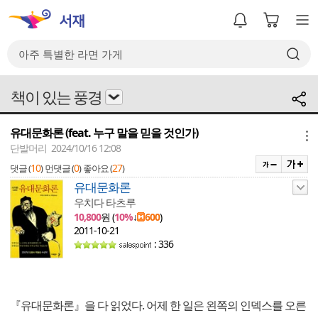
책이 있는 풍경
유대문화론 (feat. 누구 말을 믿을 것인가)
메뉴
단발머리 2024/10/16 12:08
10
0
27
댓글 (
)
먼댓글 (
)
좋아요 (
)
유대문화론
우치다 타츠루
10,800
원 (
10%
↓
600
)
2011-10-21
: 336
『유대문화론』을 다 읽었다. 어제 한 일은 왼쪽의 인덱스를 오른