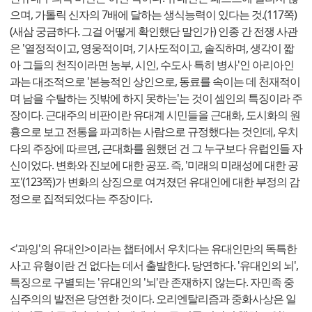
으며, 가톨릭 신자의 7배에 달하는 생식능력이 있다는 것.(117쪽)
(새삼 궁금하다. 그걸 어떻게 확인했단 말인가) 인종 간 전쟁 사관
은 '열정적이고, 영웅적이며, 기사도적이고, 솔직하며, 생각이 짧
아 그들의 천직이라면 농부, 시인, 수도사 특히 병사'인 아리아인
과는 대조적으로 '본능적인 상인으로, 동료를 속이는 데 천재적이
며 남을 수탈하는 짓밖에 하지 못하는'는 것이 셈인의 특징이라 주
장이다. 근대주의 비판이란 유대계 시민들을 근대화, 도시화의 원
흉으로 보고 전통을 파괴하는 사람으로 규정했다는 것인데, 우치
다의 주장에 따르면, 근대화를 원했던 건 그 누구보다 유럽인들 자
신이었다. 변화와 진보에 대한 공포. 즉, '미래의 미래성에 대한 공
포'(123쪽)가 변화의 상징으로 여겨졌던 유대인에 대한 부정의 감
정으로 집적되었다는 주장이다.
<'과잉'의 유대인>이라는 챕터에서 우치다는 유대인만의 독특한
사고 유형이란 건 없다는 데서 출발한다. 당연하다. '유대인의 뇌',
특징으로 구별되는 '유대인의 '뇌'란 존재하지 않는다. 자민족 중
심주의의 발전은 당연한 것이다. 오리엔탈리즘과 중화사상은 일