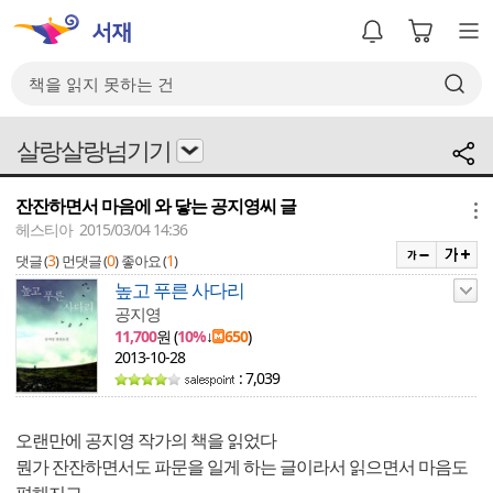
살랑살랑넘기기
잔잔하면서 마음에 와 닿는 공지영씨 글
메뉴
헤스티아 2015/03/04 14:36
3
0
1
댓글 (
)
먼댓글 (
)
좋아요 (
)
높고 푸른 사다리
공지영
11,700
원 (
10%
↓
650
)
2013-10-28
: 7,039
오랜만에 공지영 작가의 책을 읽었다
뭔가 잔잔하면서도 파문을 일게 하는 글이라서 읽으면서 마음도