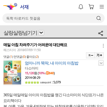
살랑살랑넘기기
매일 아침 차려주기가 어려운데 대단해요
메뉴
헤스티아 2018/07/09 11:50
1
0
2
댓글 (
)
먼댓글 (
)
좋아요 (
)
엄마니까 뚝딱, 내 아이의 아침밥
다소마미
15,120
원 (
10%
↓
840
)
2014-08-29
: 5,079
365일 매일매일 아이의 아침밥을 챙긴 다소마미의 식단표가 나온
요리책이다
봄, 여름, 가을, 겨울 4계절에 맞는 제철재료를 이용한 다양한 요리