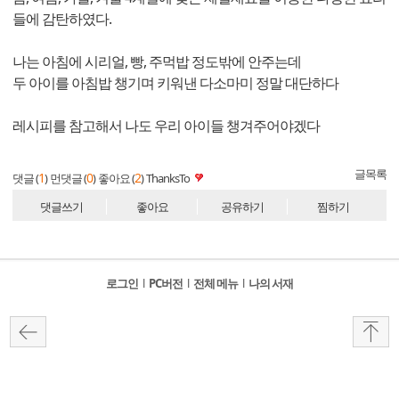
들에 감탄하였다.
나는 아침에 시리얼, 빵, 주먹밥 정도밖에 안주는데
두 아이를 아침밥 챙기며 키워낸 다소마미 정말 대단하다
레시피를 참고해서 나도 우리 아이들 챙겨주어야겠다
글목록
1
0
2
댓글 (
)
먼댓글 (
)
좋아요 (
)
ThanksTo
댓글쓰기
좋아요
공유하기
찜하기
로그인
l
PC버전
l
전체 메뉴
l
나의 서재