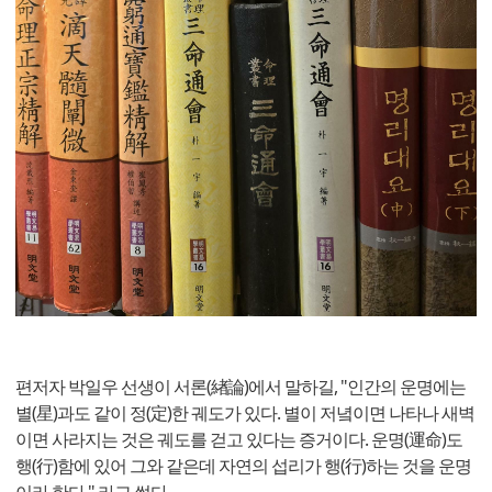
편저자 박일우 선생이 서론(緖論)에서 말하길, "인간의 운명에는
별(星)과도 같이 정(定)한 궤도가 있다. 별이 저녘이면 나타나 새벽
이면 사라지는 것은 궤도를 걷고 있다는 증거이다. 운명(運命)도
행(行)함에 있어 그와 같은데 자연의 섭리가 행(行)하는 것을 운명