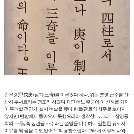
갑무경(甲戊庚) 삼기(三奇)를 이루었다 하나, 위는 분명 군주를 산
산히 부서트리는 명조라 하겠다.과연 어느 주군이 이 신하를 가까
이 두려할 것인가. 설사 벼슬을 했다 한들(관료의 사주로 보이지
않지만) 변방에서 돌아오지 못했으리라 생각한다. 그러나 삼명통
회의 一品, 즉 장관급 사주라는 설명을 마주하니 일천한 者로서
이유를 되 물을 수도 없어 무척 당황스럽다. 그래서 이렇게 나와