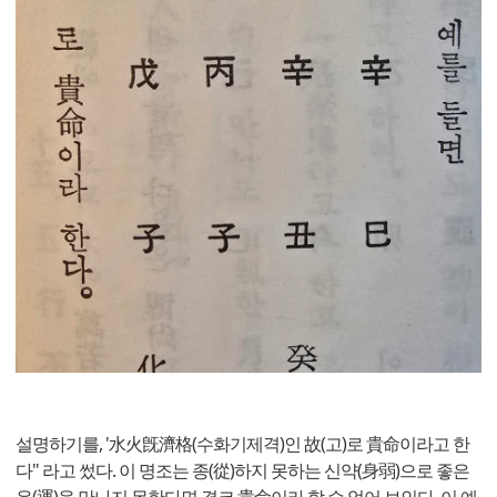
설명하기를, '水火旣濟格(수화기제격)인 故(고)로 貴命이라고 한
다" 라고 썼다. 이 명조는 종(從)하지 못하는 신약(身弱)으로 좋은
운(運)을 만나지 못한다면 결코 貴命이라 할 수 없어 보인다. 이 예