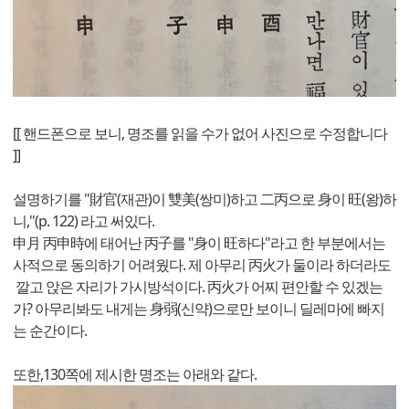
[[ 핸드폰으로 보니, 명조를 읽을 수가 없어 사진으로 수정합니다
]]
설명하기를 "財官(재관)이 雙美(쌍미)하고 二丙으로 身이 旺(왕)하
니,"(p. 122) 라고 써있다.
申月 丙申時에 태어난 丙子를 "身이 旺하다"라고 한 부분에서는
사적으로 동의하기 어려웠다. 제 아무리 丙火가 둘이라 하더라도
깔고 앉은 자리가 가시방석이다. 丙火가 어찌 편안할 수 있겠는
가? 아무리봐도 내게는 身弱(신약)으로만 보이니 딜레마에 빠지
는 순간이다.
또한,130쪽에 제시한 명조는 아래와 같다.