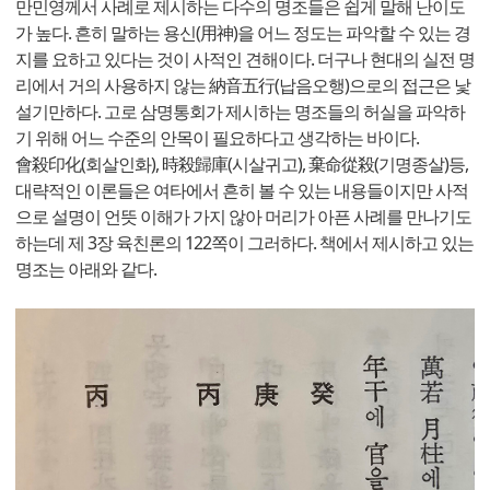
만민영께서 사례로 제시하는 다수의 명조들은 쉽게 말해 난이도
가 높다. 흔히 말하는 용신(用神)을 어느 정도는 파악할 수 있는 경
지를 요하고 있다는 것이 사적인 견해이다. 더구나 현대의 실전 명
리에서 거의 사용하지 않는 納音五行(납음오행)으로의 접근은 낯
설기만하다. 고로 삼명통회가 제시하는 명조들의 허실을 파악하
기 위해 어느 수준의 안목이 필요하다고 생각하는 바이다.
會殺印化(회살인화), 時殺歸庫(시살귀고), 棄命從殺(기명종살)등,
대략적인 이론들은 여타에서 흔히 볼 수 있는 내용들이지만 사적
으로 설명이 언뜻 이해가 가지 않아 머리가 아픈 사례를 만나기도
하는데 제 3장 육친론의 122쪽이 그러하다. 책에서 제시하고 있는
명조는 아래와 같다.