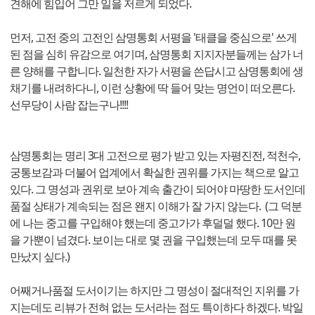
견해에 힘입어 그만 일을 저르게 되었다.
먼저, 고전 중의 고전인 삼명통회 서평을 '태클을 중심으로' 쓰게
된 점을 심히 유감으로 여기며, 삼명통회 지지자분들께는 삼가 너
른 양해를 구합니다. 일천한 자가 서평을 쓴답시고 삼명통회에 생
채기를 내려하다니, 이런 상황에 딱 들어 맞는 명언이 떠오른다.
선무당이 사람 잡는구나!!!!
삼명통회는 명리 3대 고전으로 평가 받고 있는 자평진전, 적천수,
궁통보감과 더불어 업계에서 확실한 권위를 가지는 책으로 알고
있다. 그 명성과 권위로 보아 계속 출간이 되어야 마땅한 도서인데
품절 상태가 계속되는 점은 왠지 이해가 잘 가지 않는다. (그 덕분
에 나는 중고를 구입해야 했는데 중고가가 후덜덜 했다. 10만 원
을 가뿐이 넘겼다. 보이는 대로 몇 권을 구입했는데 모두 때를 못
만났지 싶다.)
어째거나품절 도서이기는 하지만 그 명성이 절대적인 지위를 가
지는데도 리뷰가 전혀 없는 도서라는 점도 특이하다 하겠다. 박일