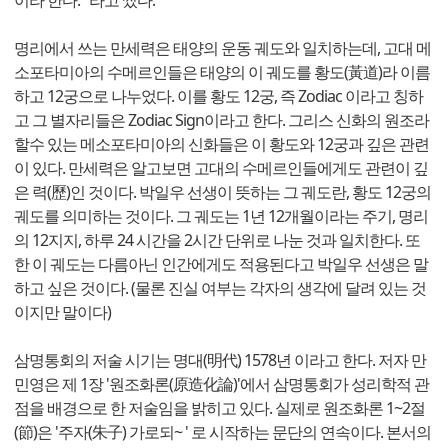
이라 한다." 라고 썼다.
명리에서 쓰는 만세력은 태양의 운동 궤도와 일치하는데, 고대 메
소포타미아의 수메르인들은 태양의 이 궤도를 황도(黃道)라 이름
하고 12궁으로 나누었다. 이를 황도 12궁, 즉 Zodiac 이라고 칭하
고 그 별자리들은 Zodiac Sign이라고 한다. 그리스 신화의 원조라
할수 있는 메소포타미아의 신화들은 이 황도와 12궁과 깊은 관련
이 있다. 만세력은 알고보면 고대의 수메르인들에게도 관련이 깊
은 력(歷)인 것이다. 박일우 선생이 뜻하는 그 궤도란, 황도 12궁의
궤도를 의미하는 것이다. 그 궤도는 1년 12개월이라는 주기, 명리
의 12지지, 하루 24 시간을 2시간 단위로 나눈 것과 일치한다. 또
한 이 궤도는 다름아닌 인간에게도 적용된다고 박일우 선생은 말
하고 싶은 것이다. (물론 진실 여부는 각자의 생각에 달려 있는 것
이지만 말이다)
삼명통회의 저술 시기는 명대(明代) 1578년 이라고 한다. 저자 만
민영은 제 1장 '원조화론(原造化論)'에서 삼명통회가 성리학적 관
점을 배경으로 한 저술임을 밝히고 있다. 실제로 원조화론 1~2절
(節)은 '주자(朱子) 가로되~ ' 로 시작하는 문단의 연속이다. 본서의