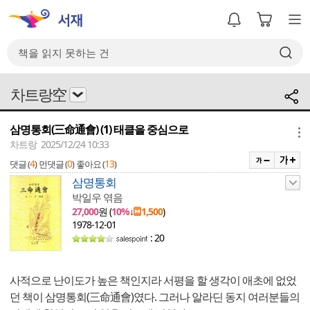
차트랑空
삼명통회(三命通會) (1) 태클을 중심으로
메뉴
차트랑 2025/12/24 10:33
4
0
13
댓글 (
)
먼댓글 (
)
좋아요 (
)
삼명통회
박일우 엮음
27,000
원 (
10%
↓
1,500
)
1978-12-01
: 20
사적으로 난이도가 높은 책인지라 서평을 할 생각이 애초에 없었
던 책이 삼명통회(三命通會)였다. 그러나 알라딘 동지 여러분들의