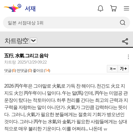
차트랑空
五行, 水氣 그리고 음악
메뉴
차트랑 2025/12/29 09:22
6
0
14
댓글 (
)
먼댓글 (
)
좋아요 (
)
2026 丙午年은 그야말로 火氣로 가득 찬 해이다. 천간도 火요 지
지도 火인 丙午年이니 말이다. 午는 말(馬) 인데, 丙午는 미염공 관
운장이 탔다는 적토마이다. 하루 천리를 간다는 최고의 근력과 지
구력을 자랑하는 말이 아니던가. 火氣가 그만큼 강력하다는 뜻이
다. 그러니, 火氣가 필요한 분들에게는 절호의 기회가 병오년인
것이다. 그러나 丙午는 水氣와 金氣가 필요한 사람들에게는 상대
적으로 매우 불리한 기운이다. 이를 어쩌랴... 나돈데 ㅠ