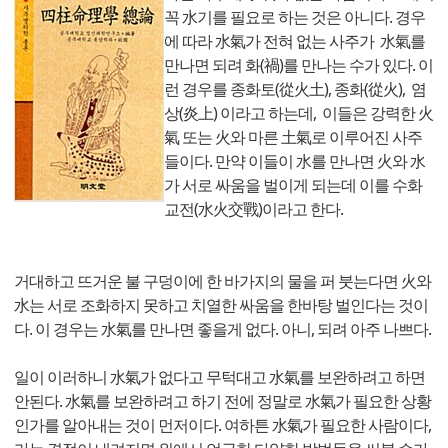
꼭 水기를 필요로 하는 것은 아니다. 경우
에 따라 水氣가 전혀 없는 사주가 水氣를
만나면 되려 화(禍)를 만나는 수가 있다. 이
런 경우를 종화토(從火土), 종화(從火), 염
상(炎上) 이라고 하는데, 이들은 강력한 火
氣 또는 火와 마른 土氣로 이루어진 사주
들이다. 만약 이들이 水를 만나면 火와 水
가 서로 싸움을 벌이게 되는데 이를 수화
교전(水火交戰)이라고 한다.
거대하고 뜨거운 불 구덩이에 한 바가지의 물을 퍼 붓는다면 火와
水는 서로 조화하지 못하고 치열한 싸움을 한바탕 벌인다는 것이
다. 이 경우는 水氣를 만나면 좋을게 없다. 아니, 되려 아주 나쁘다.
일이 이러하니 水氣가 없다고 무턱대고 水氣를 보완하려고 하면
안된다. 水氣를 보완하려고 하기 전에 정말로 水氣가 필요한 상황
인가를 알아내는 것이 먼저이다. 여하튼 水氣가 필요한 사람이다,