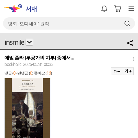
insmile
에밀 졸라 [루공가의 치부] 중에서...
메뉴
bookholic 2026/05/31 00:33
0
0
16
댓글 (
)
먼댓글 (
)
좋아요 (
)