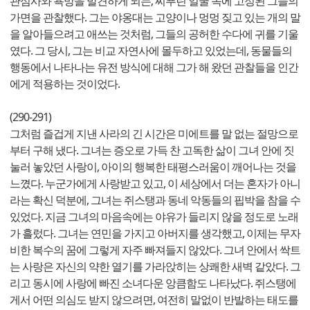
관심사와 욕망을 발견하게 되는, 찌푸린 얼굴 속에 고정된 그들의
가면을 관찰했다. 그는 야옹대는 고양이나 멍멍 짖고 있는 개의 말
을 알아들으려고 애쓰는 것처럼, 그들의 공허한 수다에 귀를 기울
였다. 그 당시, 그는 비교 자연사에 몰두하고 있었는데, 동물들의
행동에서 나타나는 유전 방식에 대해 그가 해 왔던 관찰들을 인간
에게 적용하는 것이었다.
(290-291)
그처럼 즐겁게 지낸 사라의 긴 시간은 미에트를 말 없는 절망으로
부터 구해 냈다. 그녀는 증오로 가득 찬 고독한 삶이 그녀 안에 짓
눌러 놓았던 사랑이, 아이의 행복한 태평스러움이 깨어나는 것을
느꼈다. 누군가에게 사랑받고 있고, 이 세상에서 더는 혼자가 아니
라는 확신 덕분에, 그녀는 쥐스탱과 동네 악동들의 핍박을 참을 수
있었다. 지금 그녀의 마음속에는 야유가 들리지 않을 정도로 노래
가 흘렀다. 그녀는 연민을 가지고 아버지를 생각했고, 이제는 무자
비한 복수의 꿈에 그렇게 자주 빠져들지 않았다. 그녀 안에서 싹트
는 사랑은 자신의 약한 열기를 가라앉히는 상쾌한 새벽 같았다. 그
리고 동시에 사랑에 빠진 소녀다운 앙큼함도 나타났다. 쥐스탱에
게서 어떤 의심도 받지 않으려면, 여전히 말없이 반발하는 태도를