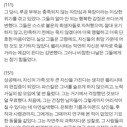
(111)
그 당시, 루공 부부는 충족되지 않는 자만심과 욕망이라는 이상한
위기를 겪고 있었다. 그들의 얼마 안 되는 행복한 감정은 쓰다쓰게
변했다. 그들은 스스로 불운의 희생자들로 자처했으며, 절대 포기
하지 않고, 만족하기 전에는 죽지 않겠다며 더욱 맹렬하고 더욱 단
호한 마음이었다. 실상 그들은 고령에도, 자신들의 희망 가운데 어
떤 것도 포기하지 않았다. 펠리시테는 막연히 자신은 부자로 죽을
거라는 예감이 든다는 강변했다. 그러나 비참한 나날은 그들에게
는 참기 힘들었다.
(151)
성공해서, 자신의 가족 모두 큰 자산을 가진다는 생각은 펠리시테
의 편집증이 되었다. 파스칼은 그녀를 슬프게 하지 않으려고, 노락
거실의 밤 모임에 몇 번 들렀다. 그는 거기에서 걱정했던 것보다
덜 무료했다. 처음에, 그는 건장한 남자들이 그렇게까지 어리석어
질 수 있다는 데 아연실색했다. 은퇴한 기름과 아몬드 상인들, 후
작과 사령관까지, 그에게는 그때까지 연구해 본 적이 없었던 기묘
한 동물들 같았다. 그는 자연주의 과학자다운 성찰로, 그 사람들의