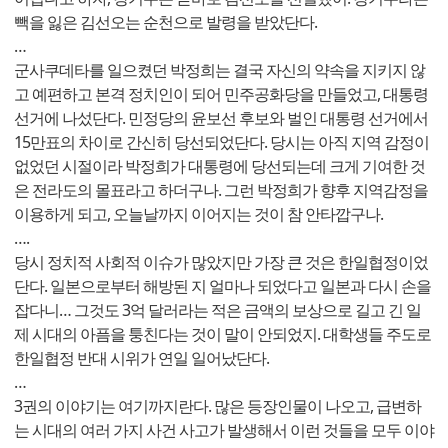
빽을 잃은 김선오는 순천으로 발령을 받았단다.
…
군사쿠데타를 일으켰던 박정희는 결국 자신의 약속을 지키지 않
고 예편하고 본격 정치인이 되어 민주공화당을 만들었고, 대통령
선거에 나섰단다. 민정당의 윤보선 후보와 벌인 대통령 선거에서
15만표의 차이로 간신히 당선되었단다. 당시는 아직 지역 감정이
없었던 시절이라 박정희가 대통령에 당선되는데 크게 기여한 것
은 전라도의 몰표라고 하더구나. 그런 박정희가 향후 지역감정을
이용하게 되고, 오늘날까지 이어지는 것이 참 안타깝구나.
….
당시 정치적 사회적 이슈가 많았지만 가장 큰 것은 한일협정이었
단다. 일본으로부터 해방된 지 얼마나 되었다고 일본과 다시 손을
잡다니… 그것도 3억 달러라는 적은 금액의 보상으로 길고 긴 일
제 시대의 아픔을 퉁친다는 것이 말이 안되었지. 대학생들 주도로
한일협정 반대 시위가 연일 일어났단다.
…
3권의 이야기는 여기까지란다. 많은 등장인물이 나오고, 급변하
는 시대의 여러 가지 사건 사고가 발생해서 이런 것들을 모두 이야