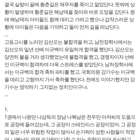
결국 실랑이 끝에 황춘길은 채무자를 죽이고 말았단다. 뜻밖에 상
황이 발생하여 황춘길은 해남댁을 찾아와 바로 도망을 갔단다. 원
래 해남댁의 아이들도 함께 데리고 가려고 했으나 갑작스러운 상
황에 아이들은 다음을 기약하고 둘이 먼저 길을 떠났단다.
…
고등고시를 노리던 김선오는 불합격을 하고, 남천장학사에서는
김선오의 일년 선배 이규백이 유일하게 합격을 했단다. 김선오는
당연히 붙을 거라 생각했었는데 불합격을 했고, 경쟁자이자 선배
인 이규백이 합격하여 더욱 스트레스를 받았단다. 남처장학사에
서는 이규백의 합격 축하 파티를 했고, 국회의원 강기수는 이규백
을 데리고 고향까지 가서 축하를 했단다. 전에도 이야기했지만 강
기수는 영악하기 그지없는 정치인이구나.
…
1.
1권에서 나왔던 나삼득의 장남 나복남은 천두만 아저씨의 도움으
로 공장에 들어갔는데, 그 공장이 스테인리스 공장이었어. 그 공장
의 일은 너무 위험한 작업이 많아서 손가락이 성한 사람들이 적었
어. 나복남도 언제 손가락이 다칠 수 있는 위험이 있어 조심하고