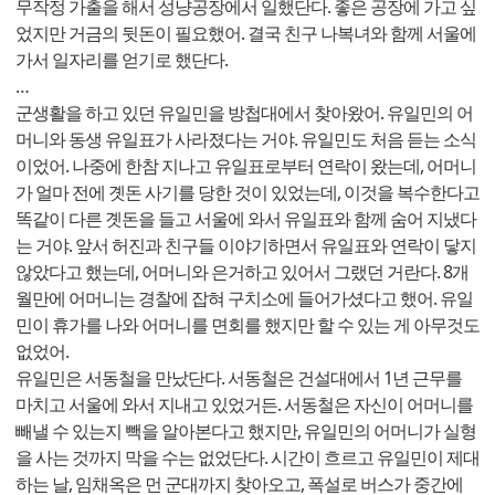
무작정 가출을 해서 성냥공장에서 일했단다. 좋은 공장에 가고 싶
었지만 거금의 뒷돈이 필요했어. 결국 친구 나복녀와 함께 서울에
가서 일자리를 얻기로 했단다.
…
군생활을 하고 있던 유일민을 방첩대에서 찾아왔어. 유일민의 어
머니와 동생 유일표가 사라졌다는 거야. 유일민도 처음 듣는 소식
이었어. 나중에 한참 지나고 유일표로부터 연락이 왔는데, 어머니
가 얼마 전에 곗돈 사기를 당한 것이 있었는데, 이것을 복수한다고
똑같이 다른 곗돈을 들고 서울에 와서 유일표와 함께 숨어 지냈다
는 거야. 앞서 허진과 친구들 이야기하면서 유일표와 연락이 닿지
않았다고 했는데, 어머니와 은거하고 있어서 그랬던 거란다. 8개
월만에 어머니는 경찰에 잡혀 구치소에 들어가셨다고 했어. 유일
민이 휴가를 나와 어머니를 면회를 했지만 할 수 있는 게 아무것도
없었어.
유일민은 서동철을 만났단다. 서동철은 건설대에서 1년 근무를
마치고 서울에 와서 지내고 있었거든. 서동철은 자신이 어머니를
빼낼 수 있는지 빽을 알아본다고 했지만, 유일민의 어머니가 실형
을 사는 것까지 막을 수는 없었단다. 시간이 흐르고 유일민이 제대
하는 날, 임채옥은 먼 군대까지 찾아오고, 폭설로 버스가 중간에