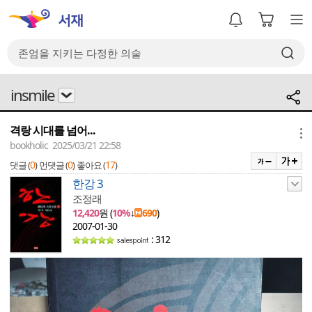
insmile
격랑 시대를 넘어...
메뉴
bookholic 2025/03/21 22:58
0
0
17
댓글 (
)
먼댓글 (
)
좋아요 (
)
한강 3
조정래
12,420
원 (
10%
↓
690
)
2007-01-30
: 312