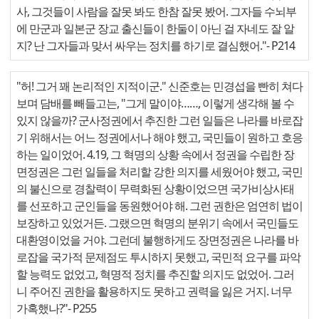
사, 그것들이 사람을 잘못 봐도 한참 잘못 봤어. 그자들 수뇌부
에 만군과 일본군 장교 출신들이 한둘이 아닌 걸 자네도 잘 알
지? 난 그자들과 맞서 싸우는 정치를 하기로 결심했어."
- P214
"허! 그거 꽤 논리적인 지적이군." 신준호는 민경섭을 빤히 쳐다
보며 담배를 빼들고는, "그게 말이야……, 이렇게 생각해 볼 수
있지 않을까? 군사정권에서 추진한 그런 일들은 나라를 바로잡
기 위해서는 어느 정권에서나 해야 했고, 국민들이 원하고 호응
하는 일이었어. 4.19, 그 혁명의 상황 속에서 정권을 수립한 장
면정권은 그런 일들을 처리할 강한 의지를 세웠어야 했고, 국민
의 불신으로 경찰력이 무력화된 상황이었으면 국가비상사태
를 선포하고 군인들을 동원했어야 해. 그런 권한은 엄연히 법이
보장하고 있었거든. 그랬으면 혁명의 분위기 속에서 국민들도
대환영이었을 거야. 그런데 불행하게도 장면정권은 나라를 바
로잡을 국가적 문제점도 투시하지 못했고, 국민적 요구를 파악
할 능력도 없었고, 혁명적 정치를 추진할 의지도 없었어. 그러
니 주어진 권한을 활용하지도 못하고 권력을 잃은 거지. 너무
가혹했나?"
- P255