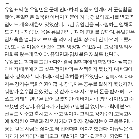
….
유일표의 형 유일민은 군에 입대하여 강원도 인계에서 군생활을
했어. 유일민은 월북한 아버지 때문에 계속 경찰의 조사를 받고 직
업에도 계속 제한이 있었잖니. 그런 유일민을 짝사랑하는 임채옥
도 기억나지? 임채옥은 유일민의 군대에 면회를 갔단다. 유일민은
임채옥을 멀리하기로 마음 먹어서 면회 장소에 안 나오려고 했지
만, 또 사람 마음이란 것이 그리 냉정할 수 없잖니.. 그렇게 멀리서
면회를 왔는데 말이야. 유일민과 임채옥은 재회를 했단다.
유일표는 학과를 고민하다가 결국 철학과에 입학했단다. 월북한
아버지 때문에 가고 싶은 정치학과는 선택하지 못했지. 대학교에
붙자, 강숙자 누나가 대대적인 축하를 해주었단다. 강숙자의 아버
지는 강기수 국회의원이잖니. 강숙자는 공부를 잘하지 못했지만,
뭐랄까 순수함은 있었던 것 같아. 아버지로부터 돈을 받아 헤프게
쓰고 경제적 관념은 없어 보였지만, 아버지처럼 영악하지 않고 순
수했던 것 같아. 유일표가 가난하고 별볼일 없어도 대학에 붙으니
선물도 사주고 축하고 해주고 말이야. 그리고 강기수가 고등고시
에 합격한 이규백과 결혼시키려고 하자, 강숙자는 이규백을 만나
당신 같은 사람은 싫다고 딱 잡아떼며 이야기했단다. 이규백은 여
기저기 선 자리가 들어오고, 재벌가의 딸과 결혼하게 되었단다.