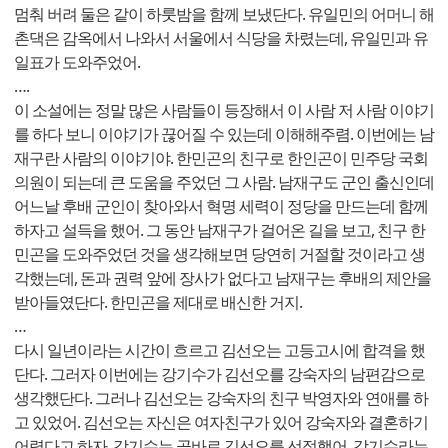
멈춰 버려 둘은 같이 하룻밤을 함께 보냈단다. 유일민의 어머니 해
촌댁은 감옥에서 나와서 서울에서 식당을 차렸는데, 유일민과 유
일표가 도와주었어.
….
이 소설에는 정말 많은 사람들이 등장해서 이 사람 저 사람 이야기
를 하다 보니 이야기가 끊어질 수 있는데 이해해주렴. 이번에는 남
재구란 사람의 이야기야. 한민곤의 친구로 한인곤이 민주당 국회
의원이 되는데 큰 도움을 주었던 그 사람. 남재구도 군인 출신인데
어느날 후배 군인이 찾아와서 혁명 세력이 정당을 만드는데 함께
하자고 설득을 했어. 그 동안 남재구가 걸어온 길을 보고, 친구 한
민곤을 도와주었던 것을 생각해보면 당연히 거절할 것이라고 생
각했는데, 돈과 권력 앞에 장사가 없다고 남재구는 후배의 제안을
받아들였단다. 한민곤을 제대로 배신한 거지.
…
다시 일년이라는 시간이 흐르고 김선오는 고등고시에 합격을 했
단다. 그러자 이번에는 강기수가 김선오를 강숙자의 남편감으로
생각했단다. 그러나 김선오는 강숙자의 친구 박영자와 연애를 하
고 있었어. 김선오는 자신은 여자친구가 있어 강숙자와 결혼하기
어렵다고 하자, 강기수는 곧바로 김선오를 선절했어. 강기수라는