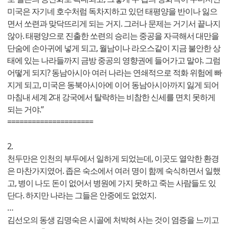
미국은 자기네 호수처럼 독차지하고 있던 태평양을 반이나 잃으
면서 쏘련과 맞닥뜨리게 되는 거지. 그러나 문제는 거기서 끝나지
않아. 태평양으로 진출한 쏘련의 승리는 중공을 자극해서 대만을
단숨에 손아귀에 넣게 되고, 월남이나 라오스같이 지금 불안한 상
태에 있는 나라들까지 금방 중공의 영향권에 들어가고 말야. 그럼
어떻게 되지? 동남아시아 여러 나라는 연쇄적으로 적화 위험에 빠
지게 되고, 미국은 동북아시아에 이어 동남아시아까지 잃게 되어
마침내 세계 2대 강국에서 탈락하는 비참한 신세를 면치 못하게
되는 거야.”
=====================
2.
천두만은 인천의 부두에서 일하게 되었는데, 이곳도 열악한 환경
은 마찬가지였어. 좁은 숙소에서 여러 명이 함께 숙식하면서 일했
고, 병이 나도 돈이 없어서 병원에 가지 못하고 죽는 사람들도 있
단다. 하지만 나라는 그들은 안중에도 없었지.
…
김선오의 동생 김명숙은 시골에 처박혀 사는 것이 염증을 느끼고