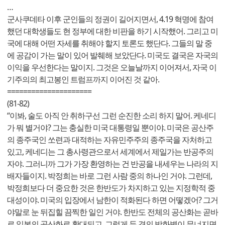
…
군사쿠데타 이후 군인들의 정권이 길어지면서, 4.19 혁명에 참여
했던 대학생들도 현 정부에 대한 비판을 하기 시작했어. 그리고 미
국에 대해 어떤 자세를 취해야 할지 토론도 했단다. 그들의 말 중
에 공감이 가는 말이 있어 발췌해 보았단다. 미국도 결국은 자국의
이익을 우선한다는 말이지. 그것은 오늘날까지 이어져서, 자국 이
기주의의 최고봉인 트럼프까지 이어진 것 같아.
=====================
(81-82)
“이봐, 술도 아직 안 취하구선 그런 순진한 소리 하지 말어. 케네디
가 뭐 별거야? 그는 충실한 미국 대통령일 뿐이야. 미국은 공산주
의 종주국인 쏘련과 대적하는 자유민주주의 종주국을 자처하고
있고, 케네디는 그 총사령관으로서 세계에서 제일가는 반공주의
자야. 그러니까 그가 가장 환영하는 건 반공을 내세우는 나라의 지
배자들이지. 박정희는 바로 그런 사람 중의 하나인 거야. 그런데,
박정희보다 더 중요한 것은 한반도가 차지하고 있는 지정학적 중
대성이야. 미국의 입장에서 남한이 적화된다 하면 어떻겠어? 그거
야말로 눈 뒤집힐 끔찍한 일인 거야. 한반도 전체의 공산화는 곧바
로 일본의 공산화로 확대되고, 그렇게 두 겹의 방화벽이 무너지면