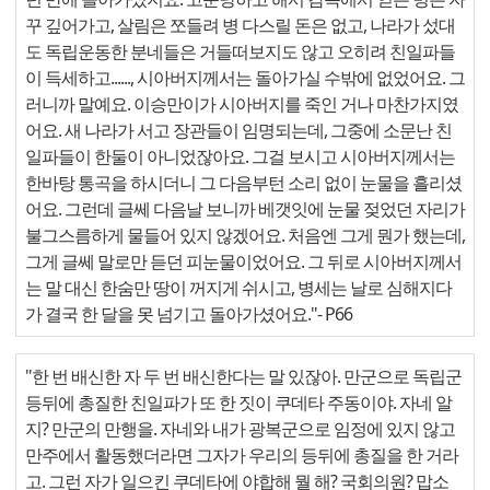
꾸 깊어가고, 살림은 쪼들려 병 다스릴 돈은 없고, 나라가 섰대
도 독립운동한 분네들은 거들떠보지도 않고 오히려 친일파들
이 득세하고......, 시아버지께서는 돌아가실 수밖에 없었어요. 그
러니까 말예요. 이승만이가 시아버지를 죽인 거나 마찬가지였
어요. 새 나라가 서고 장관들이 임명되는데, 그중에 소문난 친
일파들이 한둘이 아니었잖아요. 그걸 보시고 시아버지께서는
한바탕 통곡을 하시더니 그 다음부턴 소리 없이 눈물을 흘리셨
어요. 그런데 글쎄 다음날 보니까 베갯잇에 눈물 젖었던 자리가
불그스름하게 물들어 있지 않겠어요. 처음엔 그게 뭔가 했는데,
그게 글쎄 말로만 듣던 피눈물이었어요. 그 뒤로 시아버지께서
는 말 대신 한숨만 땅이 꺼지게 쉬시고, 병세는 날로 심해지다
가 결국 한 달을 못 넘기고 돌아가셨어요."
- P66
"한 번 배신한 자 두 번 배신한다는 말 있잖아. 만군으로 독립군
등뒤에 총질한 친일파가 또 한 짓이 쿠데타 주동이야. 자네 알
지? 만군의 만행을. 자네와 내가 광복군으로 임정에 있지 않고
만주에서 활동했더라면 그자가 우리의 등뒤에 총질을 한 거라
고. 그런 자가 일으킨 쿠데타에 야합해 뭘 해? 국회의원? 맙소