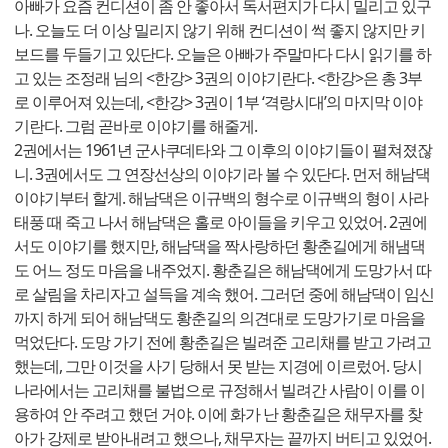
아빠가 요즘 컨디션이 좀 안 좋아서 독서편지가 다시 밀리고 있구
나. 오늘도 더 이상 밀리지 않기 위해 컨디션이 썩 좋지 않지만 키
보드를 두들기고 있단다. 오늘은 아빠가 주말마다 다시 읽기를 하
고 있는 조정래 님의 <한강> 3권의 이야기란다. <한강>은 총 3부
로 이루어져 있는데, <한강> 3권이 1부 ‘격랑시대’의 마지막 이야
기란다. 그럼 곧바로 이야기를 해줄게.
2권에서는 1961년 군사쿠데타와 그 이후의 이야기들이 펼쳐졌잖
니. 3권에서도 그 연장선상의 이야기라 볼 수 있단다. 먼저 해남댁
이야기부터 할게. 해남댁은 이규백의 형수로 이규백의 형이 사라
태풍 때 죽고 나서 해남댁은 홀로 아이들을 키우고 있었어. 2권에
서도 이야기를 했지만, 해남댁을 짝사랑하던 황춘길에게 해냄댁
도 어느 정도 마음을 내주었지. 황춘길은 해남댁에게 도망가서 따
로 살림을 차리자고 설득을 계속 했어. 그러던 중에 해남댁이 임신
까지 하게 되어 해남댁도 황춘길의 의견대로 도망가기로 마음을
먹었단다. 도망 가기 전에 황춘길은 빌려준 고리채를 받고 가려고
했는데, 그만 이것을 사기 당해서 못 받는 지경에 이르렀어. 당시
나라에서는 고리채를 불법으로 규정해서 빌려간 사람이 이를 이
용하여 안 주려고 했던 거야. 이에 화가 난 황춘길은 채무자를 찾
아가 강제로 받아내려고 했으나, 채무자는 끝까지 버티고 있었어.