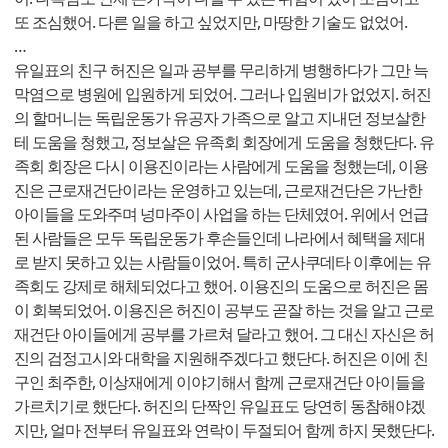
또 조심했어. 다른 일을 하고 싶었지만, 마땅한 기술도 없었어.
…
유일표의 친구 허진은 일과 공부를 무리하게 병행하다가 그만 늑
막염으로 병원에 입원하게 되었어. 그러나 입원비가 없었지. 허진
의 할머니는 독립운동가 유공자 가족으로 알고 지내던 정보살한
테 도움을 청했고, 정보살은 유족회 회장에게 도움을 청했단다. 유
족회 회장은 다시 이용진이라는 사람에게 도움을 청했는데, 이용
진은 근로재건단이라는 운영하고 있는데, 근로재건단은 가난한
아이들을 도와주며 넝마주이 사업을 하는 단체였어. 위에서 언급
된 사람들은 모두 독립운동가 후손들인데 나라에서 혜택을 제대
로 받지 못하고 있는 사람들이었어. 특히 군사쿠데타 이후에는 유
족회도 강제로 해체되었다고 했어. 이용진의 도움으로 허진은 몸
이 회복되었어. 이용진은 허진이 공부도 곧잘 하는 것을 알고 근로
재건단 아이들에게 공부를 가르쳐 달라고 했어. 그 대신 자신은 허
진의 검정고시와 대학을 지원해주겠다고 했단다. 허진은 이에 친
구인 최주한, 이상재에게 이야기해서 함께 근로재건단 아이들을
가르치기로 했단다. 허진의 단짝인 유일표도 당연히 동참해야겠
지만, 얼마 전부터 유일표와 연락이 두절되어 함께 하지 못했단다.